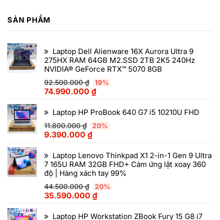
SẢN PHẨM
Laptop Dell Alienware 16X Aurora Ultra 9
275HX RAM 64GB M2.SSD 2TB 2K5 240Hz
NVIDIA® GeForce RTX™ 5070 8GB
92.500.000
₫
19%
74.990.000
₫
Laptop HP ProBook 640 G7 i5 10210U FHD
11.800.000
₫
20%
9.390.000
₫
Laptop Lenovo Thinkpad X1 2-in-1 Gen 9 Ultra
7 165U RAM 32GB FHD+ Cảm ứng lật xoay 360
độ | Hàng xách tay 99%
44.500.000
₫
20%
35.590.000
₫
Laptop HP Workstation ZBook Fury 15 G8 i7