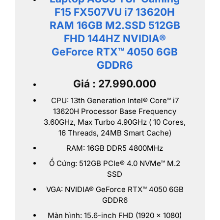
F15 FX507VU i7 13620H
RAM 16GB M2.SSD 512GB
FHD 144HZ NVIDIA®
GeForce RTX™ 4050 6GB
GDDR6
Giá : 27.990.000
CPU: 13th Generation Intel® Core™ i7
13620H Processor Base Frequency
3.60GHz, Max Turbo 4.90GHz ( 10 Cores,
16 Threads, 24MB Smart Cache)
RAM: 16GB DDR5 4800MHz
Ổ Cứng: 512GB PCIe® 4.0 NVMe™ M.2
SSD
VGA: NVIDIA® GeForce RTX™ 4050 6GB
GDDR6
Màn hình: 15.6-inch FHD (1920 x 1080)