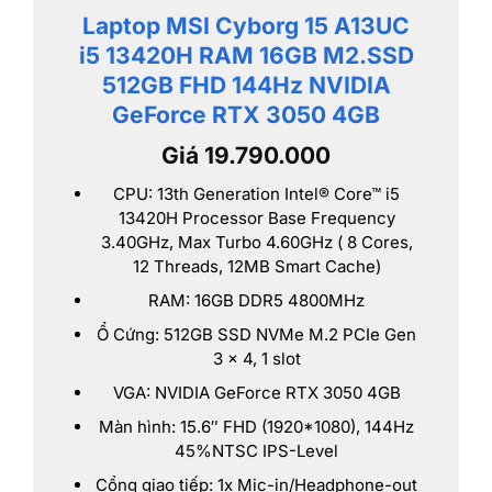
Laptop MSI Cyborg 15 A13UC
i5 13420H RAM 16GB M2.SSD
512GB FHD 144Hz NVIDIA
GeForce RTX 3050 4GB
Giá 19.790.000
CPU: 13th Generation Intel® Core™ i5
13420H Processor Base Frequency
3.40GHz, Max Turbo 4.60GHz ( 8 Cores,
12 Threads, 12MB Smart Cache)
RAM: 16GB DDR5 4800MHz
Ổ Cứng: 512GB SSD NVMe M.2 PCIe Gen
3 x 4, 1 slot
VGA: NVIDIA GeForce RTX 3050 4GB
Màn hình: 15.6″ FHD (1920*1080), 144Hz
45%NTSC IPS-Level
Cổng giao tiếp: 1x Mic-in/Headphone-out