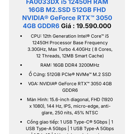
FA0033DX i5 12450H RAM
16GB M2.SSD 512GB FHD
NVIDIA® GeForce RTX™ 3050
4GB GDDR6
Giá : 19.590.000
CPU: 12th Generation Intel® Core™ i5
12450H Processor Base Frequency
3.30GHz, Max Turbo 4.40GHz ( 8 Cores,
12 Threads, 12MB Smart Cache)
RAM: 16GB DDR4 3200MHz
Ổ Cứng: 512GB PCIe® NVMe™ M.2 SSD
VGA: NVIDIA® GeForce RTX™ 3050 4GB
GDDR6
Màn Hình: 15.6-inch diagonal, FHD (1920
x 1080), 144 Hz, IPS, micro-edge, anti-
glare, 250 nits, 45% NTSC
Cổng giao tiếp: 1 USB Type-C® 5Gbps | 1
USB Type-A 5Gbps | 1 USB Type-A 5Gbps