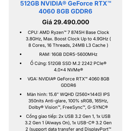
512GB NVIDIA® GeForce RTX™
4060 8GB GDDR6
Giá 29.490.000
CPU: AMD Ryzen™ 7 8745H Base Clock
3.8GHz, Max. Boost Clock Up to 4.9GHz (
8 Cores, 16 Threads, 24MB L3 Cache )
RAM: 16GB DDR5-5600MHz
Ổ Cứng: 512GB SSD M.2 2242 PCIe®
4.0×4 NVMe®
VGA: NVIDIA® GeForce RTX™ 4060 8GB
GDDR6
Màn hình: 15.6″ WQHD (2560×1440) IPS
350nits Anti-glare, 100% sRGB, 165Hz,
Dolby® Vision™, FreeSync™, G-SYNC®
Cổng giao tiếp: 2x USB 3.2 Gen 1, 1x USB
3.2 Gen 1 (Always On), 1x USB-C® 3.2 Gen
2 (support data transfer and DisplayPort™