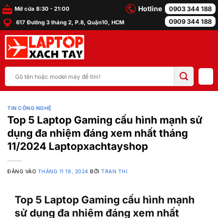
Bỏ
Hotline
0903 344 188
Mở cửa 8:30 - 21:00
qua
0909 344 188
617 Đường 3 tháng 2, P.8, Quận10, HCM
nội
dung
Tìm
kiếm:
TIN CÔNG NGHỆ
Top 5 Laptop Gaming cấu hình mạnh sử
dụng đa nhiệm đáng xem nhất tháng
11/2024 Laptopxachtayshop
ĐĂNG VÀO
THÁNG 11 19, 2024
BỞI
TRAN THI
Top 5 Laptop Gaming cấu hình mạnh
sử dụng đa nhiệm đáng xem nhất