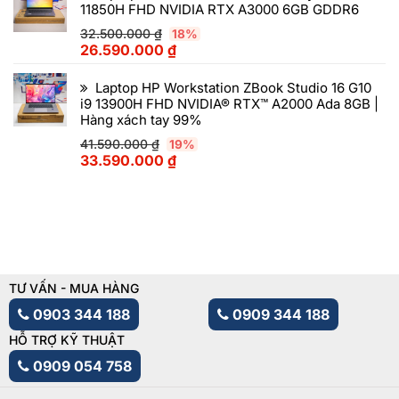
11850H FHD NVIDIA RTX A3000 6GB GDDR6
32.500.000
₫
18%
26.590.000
₫
Laptop HP Workstation ZBook Studio 16 G10
i9 13900H FHD NVIDIA® RTX™ A2000 Ada 8GB |
Hàng xách tay 99%
41.590.000
₫
19%
33.590.000
₫
TƯ VẤN - MUA HÀNG
0903 344 188
0909 344 188
HỖ TRỢ KỸ THUẬT
0909 054 758