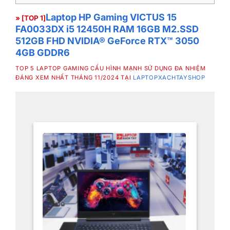
Laptop HP Gaming VICTUS 15
» [TOP 1]
FA0033DX i5 12450H RAM 16GB M2.SSD
512GB FHD NVIDIA® GeForce RTX™ 3050
4GB GDDR6
TOP 5 LAPTOP GAMING CẤU HÌNH MẠNH SỬ DỤNG ĐA NHIỆM
ĐÁNG XEM NHẤT THÁNG 11/2024 TẠI
LAPTOPXACHTAYSHOP