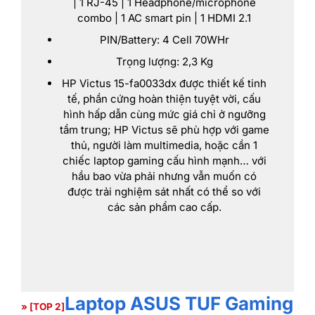
| 1 RJ-45 | 1 Headphone/microphone
combo | 1 AC smart pin | 1 HDMI 2.1
PIN/Battery: 4 Cell 70WHr
Trọng lượng: 2,3 Kg
HP Victus 15-fa0033dx được thiết kế tinh
tế, phần cứng hoàn thiện tuyệt vời, cấu
hình hấp dẫn cùng mức giá chỉ ở ngưỡng
tầm trung; HP Victus sẽ phù hợp với game
thủ, người làm multimedia, hoặc cần 1
chiếc laptop gaming cấu hình mạnh… với
hầu bao vừa phải nhưng vẫn muốn có
được trải nghiệm sát nhất có thể so với
các sản phẩm cao cấp.
Laptop ASUS TUF Gaming
» [TOP 2]