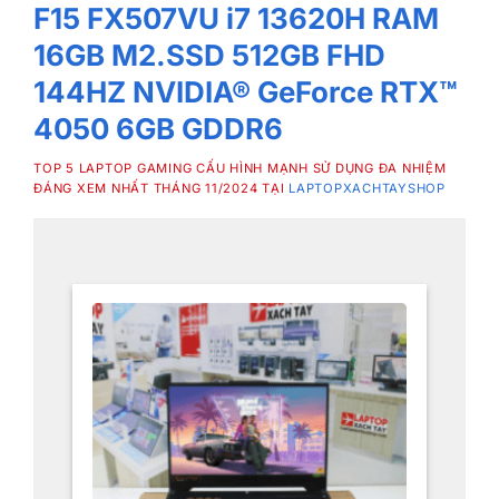
F15 FX507VU i7 13620H RAM
16GB M2.SSD 512GB FHD
144HZ NVIDIA® GeForce RTX™
4050 6GB GDDR6
TOP 5 LAPTOP GAMING CẤU HÌNH MẠNH SỬ DỤNG ĐA NHIỆM
ĐÁNG XEM NHẤT THÁNG 11/2024 TẠI
LAPTOPXACHTAYSHOP