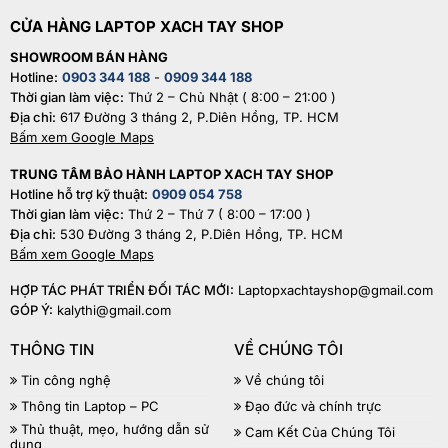
CỬA HÀNG LAPTOP XACH TAY SHOP
SHOWROOM BÁN HÀNG
Hotline:
0903 344 188
-
0909 344 188
Thời gian làm việc:
Thứ 2 – Chủ Nhật ( 8:00 – 21:00 )
Địa chỉ:
617 Đường 3 tháng 2, P.Diên Hồng, TP. HCM
Bấm xem Google Maps
TRUNG TÂM BẢO HÀNH LAPTOP XACH TAY SHOP
Hotline hỗ trợ kỹ thuật:
0909 054 758
Thời gian làm việc:
Thứ 2 – Thứ 7 ( 8:00 – 17:00 )
Địa chỉ:
530 Đường 3 tháng 2, P.Diên Hồng, TP. HCM
Bấm xem Google Maps
HỢP TÁC PHÁT TRIỂN ĐỐI TÁC MỚI:
Laptopxachtayshop@gmail.com
GÓP Ý:
kalythi@gmail.com
THÔNG TIN
VỀ CHÚNG TÔI
Tin công nghệ
Về chúng tôi
Thông tin Laptop – PC
Đạo đức và chính trực
Thủ thuật, mẹo, hướng dẫn sử
Cam Kết Của Chúng Tôi
dụng