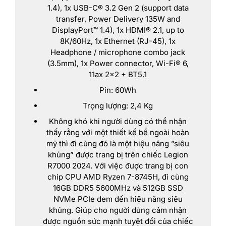
1.4), 1x USB-C® 3.2 Gen 2 (support data
transfer, Power Delivery 135W and
DisplayPort™ 1.4), 1x HDMI® 2.1, up to
8K/60Hz, 1x Ethernet (RJ-45), 1x
Headphone / microphone combo jack
(3.5mm), 1x Power connector, Wi-Fi® 6,
11ax 2×2 + BT5.1
Pin: 60Wh
Trọng lượng: 2,4 Kg
Không khó khi người dùng có thể nhận
thấy rằng với một thiết kế bề ngoài hoàn
mỹ thì đi cùng đó là một hiệu năng ”siêu
khủng” được trang bị trên chiếc Legion
R7000 2024. Với việc được trang bị con
chip CPU AMD Ryzen 7-8745H, đi cùng
16GB DDR5 5600MHz và 512GB SSD
NVMe PCIe đem đến hiệu năng siêu
khủng. Giúp cho người dùng cảm nhận
được nguồn sức mạnh tuyệt đối của chiếc