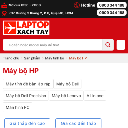
Bỏ
Hotline
0903 344 188
Mở cửa 8:30 - 21:00
qua
0909 344 188
617 Đường 3 tháng 2, P.8, Quận10, HCM
nội
dung
Tìm
kiếm:
Trang chủ
Sản phẩm
Máy tính bộ
Máy bộ HP
Máy bộ HP
Máy tính để bàn lắp ráp
Máy bộ Dell
Máy bộ Dell Precision
Máy bộ Lenovo
All in one
Màn hình PC
Giá thấp đến cao
Giá cao đến thấp