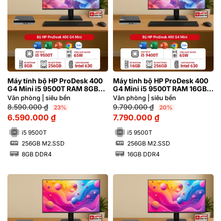
Máy tính bộ HP ProDesk 400
Máy tính bộ HP ProDesk 400
G4 Mini i5 9500T RAM 8GB
G4 Mini i5 9500T RAM 16GB
M2.SSD 256GB
M2.SSD 256GB
Văn phòng | siêu bền
Văn phòng | siêu bền
8.590.000
₫
9.790.000
₫
23%
20%
6.590.000
₫
7.790.000
₫
i5 9500T
i5 9500T
256GB M2.SSD
256GB M2.SSD
SSD
SSD
8GB DDR4
16GB DDR4
RAM
RAM