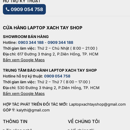
HỖ TRỢ KỸ THUẬT
0909 054 758
CỬA HÀNG LAPTOP XACH TAY SHOP
SHOWROOM BÁN HÀNG
Hotline:
0903 344 188
-
0909 344 188
Thời gian làm việc:
Thứ 2 – Chủ Nhật ( 8:00 – 21:00 )
Địa chỉ:
617 Đường 3 tháng 2, P.Diên Hồng, TP. HCM
Bấm xem Google Maps
TRUNG TÂM BẢO HÀNH LAPTOP XACH TAY SHOP
Hotline hỗ trợ kỹ thuật:
0909 054 758
Thời gian làm việc:
Thứ 2 – Thứ 7 ( 8:00 – 17:00 )
Địa chỉ:
530 Đường 3 tháng 2, P.Diên Hồng, TP. HCM
Bấm xem Google Maps
HỢP TÁC PHÁT TRIỂN ĐỐI TÁC MỚI:
Laptopxachtayshop@gmail.com
GÓP Ý:
kalythi@gmail.com
THÔNG TIN
VỀ CHÚNG TÔI