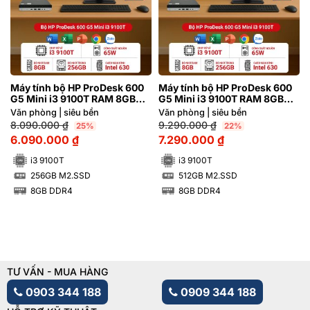
Máy tính bộ HP ProDesk 600
Máy tính bộ HP ProDesk 600
G5 Mini i3 9100T RAM 8GB
G5 Mini i3 9100T RAM 8GB
M2.SSD 256GB
M2.SSD 512GB
Văn phòng | siêu bền
Văn phòng | siêu bền
8.090.000
₫
9.290.000
₫
25%
22%
6.090.000
₫
7.290.000
₫
i3 9100T
i3 9100T
256GB M2.SSD
512GB M2.SSD
SSD
SSD
8GB DDR4
8GB DDR4
RAM
RAM
TƯ VẤN - MUA HÀNG
0903 344 188
0909 344 188