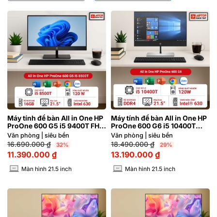
Máy tính để bàn All in One HP
Máy tính để bàn All in One HP
ProOne 600 G5 i5 9400T FHD
ProOne 600 G6 i5 10400T
21.5 inch | Hàng xách tay 98%
FHD 21.5 inch | Hàng xách tay
Văn phòng | siêu bền
Văn phòng | siêu bền
98%
16.690.000
₫
18.490.000
₫
32%
29%
11.390.000
₫
13.190.000
₫
Màn hình 21.5 inch
Màn hình 21.5 inch
INCH
INCH