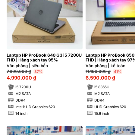
Laptop HP ProBook 640 G3 i5 7200U
Laptop HP ProBook 650
FHD | Hàng xách tay 95%
FHD | Hàng xách tay 97
Văn phòng | siêu bền
Văn phòng | kế toán
7.890.000
₫
11.190.000
₫
37%
41%
4.990.000
₫
6.590.000
₫
i5 7200U
i5 8365U
M2 SATA
M2 SATA
SSD
SSD
DDR4
DDR4
RAM
RAM
Intel® HD Graphics 620
UHD Graphics 620
14 inch
15.6 inch
INCH
INCH