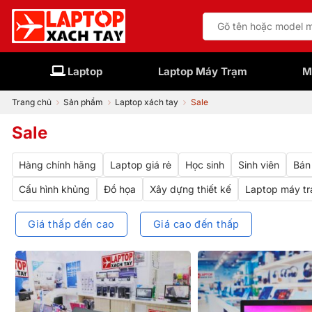
Bỏ
Tìm
qua
kiếm:
nội
dung
Laptop
Laptop Máy Trạm
M
Trang chủ
Sản phẩm
Laptop xách tay
Sale
Sale
Hàng chính hãng
Laptop giá rẻ
Học sinh
Sinh viên
Bán
Cấu hình khủng
Đồ họa
Xây dựng thiết kế
Laptop máy t
Giá thấp đến cao
Giá cao đến thấp