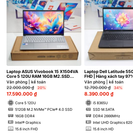
Laptop ASUS Vivobook 15 X1504VA
Laptop Dell Latitude 55
Core 5 120U RAM 16GB M2.SSD
FHD | Hàng xách tay 97
512GB FHD
Văn phòng | kế toán
Văn phòng | kế toán
22.000.000
₫
12.790.000
₫
20%
34%
17.590.000
₫
8.390.000
₫
Core 5 120U
i5 8365U
512GB M.2 NVMe™ PCIe® 4.0 SSD
SSD M.SATA
SSD
SSD
16GB DDR4
DDR4 2666MHz
RAM
RAM
Intel® Graphics
Intel UHD Graphics 620
15.6 inch FHD
15.6 inch HD
INCH
INCH