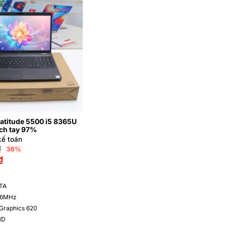
Latitude 5500 i5 8365U
ch tay 97%
kế toán
₫
36%
₫
TA
66MHz
 Graphics 620
HD