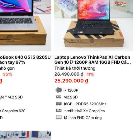
roBook 640 G5 i5 8265U
Laptop Lenovo ThinkPad X1 Carbon
xách tay 97%
Gen 10 i7 1260P RAM 16GB FHD Cảm
ứng | Hàng xách tay 99%
nhỏ gọn
Thiết kế thời thượng
28.490.000
₫
35%
11%
₫
25.290.000
₫
i7 1260P
Me™ M.2 SSD
M2.SSD
SSD
16GB LPDDR5 5200Mhz
RAM
D Graphics 620
Intel® Iris® Xe Graphics
HD
14 inch FHD Cảm ứng
INCH