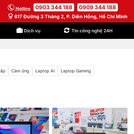
0903 344 188
0909 344 188
Hotline
617 Đường 3 Tháng 2, P. Diên Hồng, Hồ Chí Minh
Dịch vụ
Tin công nghệ 24H
Cấp
Cảm ứng
Laptop AI
Laptop Gaming