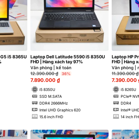
 G5 i5 8365U
Laptop Dell Latitude 5590 i5 8350U
Laptop HP P
%
FHD | Hàng xách tay 97%
FHD | Hàng 
Văn phòng | kế toán
Văn phòng | 
12.390.000
₫
11.390.000
₫
36%
7.890.000
₫
7.390.000
i5 8350U
i5 8265U
SSD M.SATA
PCIe® NV
SSD
SSD
DDR4 2666MHz
DDR4
RAM
RAM
Intel UHD Graphics 620
Intel® UH
15.6 inch FHD
14 inch F
INCH
INCH