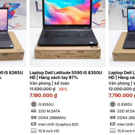
00 i5 8365U
Laptop Dell Latitude 5590 i5 8350U
Laptop Dell 
%
HD | Hàng xách tay 97%
HD | Hàng xá
Văn phòng | kế toán
Văn phòng | 
11.590.000
₫
12.090.000
38%
7.190.000
₫
7.790.000
i5 8350U
i5 8365U
SSD M.SATA
SSD M.SA
SSD
SSD
DDR4 2666MHz
DDR4 26
RAM
RAM
Intel UHD Graphics 620
Intel UHD
15.6 inch HD
15.6 inch 
INCH
INCH