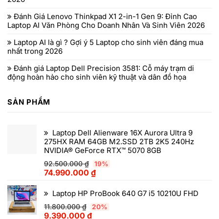
Đánh Giá Lenovo Thinkpad X1 2-in-1 Gen 9: Đỉnh Cao
Laptop AI Văn Phòng Cho Doanh Nhân Và Sinh Viên 2026
Laptop AI là gì ? Gợi ý 5 Laptop cho sinh viên đáng mua
nhất trong 2026
Đánh giá Laptop Dell Precision 3581: Cỗ máy trạm di
động hoàn hảo cho sinh viên kỹ thuật và dân đồ họa
SẢN PHẨM
Laptop Dell Alienware 16X Aurora Ultra 9
275HX RAM 64GB M2.SSD 2TB 2K5 240Hz
NVIDIA® GeForce RTX™ 5070 8GB
92.500.000
₫
19%
74.990.000
₫
Laptop HP ProBook 640 G7 i5 10210U FHD
11.800.000
₫
20%
9.390.000
₫