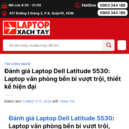
Bỏ
Hotline
0903 344 188
Mở cửa 8:30 - 21:00
qua
0909 344 188
617 Đường 3 tháng 2, P.8, Quận10, HCM
nội
dung
Tìm
kiếm:
TIN CÔNG NGHỆ
Đánh giá Laptop Dell Latitude 5530:
Laptop văn phòng bền bỉ vượt trội, thiết
kế hiện đại
ĐĂNG VÀO
THÁNG 11 17, 2024
BỞI
TRAN THI
Đánh giá Laptop Dell Latitude 5530
:
Laptop văn phòng bền bỉ vượt trội,