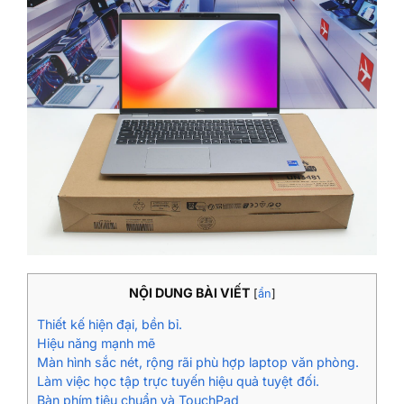
NỘI DUNG BÀI VIẾT
[
ẩn
]
Thiết kế hiện đại, bền bỉ.
Hiệu năng mạnh mẽ
Màn hình sắc nét, rộng rãi phù hợp laptop văn phòng.
Làm việc học tập trực tuyến hiệu quả tuyệt đối.
Bàn phím tiêu chuẩn và TouchPad