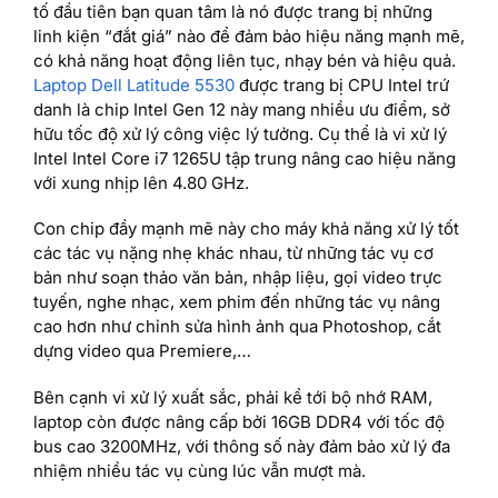
tố đầu tiên bạn quan tâm là nó được trang bị những
linh kiện “đắt giá” nào để đảm bảo hiệu năng mạnh mẽ,
có khả năng hoạt động liên tục, nhạy bén và hiệu quả.
Laptop Dell Latitude 5530
được trang bị CPU Intel trứ
danh là chip Intel Gen 12 này mang nhiều ưu điểm, sở
hữu tốc độ xử lý công việc lý tưởng. Cụ thể là vi xử lý
Intel Intel Core i7 1265U tập trung nâng cao hiệu năng
với xung nhịp lên 4.80 GHz.
Con chip đầy mạnh mẽ này cho máy khả năng xử lý tốt
các tác vụ nặng nhẹ khác nhau, từ những tác vụ cơ
bản như soạn thảo văn bản, nhập liệu, gọi video trực
tuyến, nghe nhạc, xem phim đến những tác vụ nâng
cao hơn như chỉnh sửa hình ảnh qua Photoshop, cắt
dựng video qua Premiere,…
Bên cạnh vi xử lý xuất sắc, phải kể tới bộ nhớ RAM,
laptop còn được nâng cấp bởi 16GB DDR4 với tốc độ
bus cao 3200MHz, với thông số này đảm bảo xử lý đa
nhiệm nhiều tác vụ cùng lúc vẫn mượt mà.