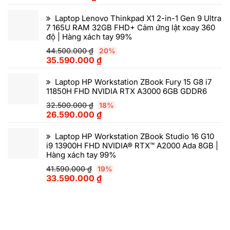
Laptop Lenovo Thinkpad X1 2-in-1 Gen 9 Ultra
7 165U RAM 32GB FHD+ Cảm ứng lật xoay 360
độ | Hàng xách tay 99%
44.500.000
₫
20%
35.590.000
₫
Laptop HP Workstation ZBook Fury 15 G8 i7
11850H FHD NVIDIA RTX A3000 6GB GDDR6
32.500.000
₫
18%
26.590.000
₫
Laptop HP Workstation ZBook Studio 16 G10
i9 13900H FHD NVIDIA® RTX™ A2000 Ada 8GB |
Hàng xách tay 99%
41.590.000
₫
19%
33.590.000
₫