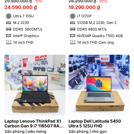
29.590.000
₫
26.290.000
₫
17%
27%
24.590.000
₫
19.290.000
₫
Ultra 7 155U
i7 1270P
M.2 2230
512GB M.2 2230, Gen 3
SSD
SSD
DDR5 5600MT/s
DDR5 4800 MT/s
RAM
RAM
Intel® Graphics
NVIDIA® Quadro T550 4GB
14 inch FHD
14 inch FHD Cảm ứng
INCH
INCH
Laptop Lenovo ThinkPad X1
Laptop Dell Latitude 5450
Carbon Gen 9 i7 1165G7 RAM
Ultra 5 125U FHD
16GB FHD | Hàng xách tay
Văn phòng | siêu mỏng
Văn phòng | nhỏ gọn