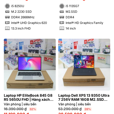
i5 8250U
i5 1135G7
M.2 2230 SSD
M2.SSD
SSD
SSD
DDR4 2666MHz
DDR4
RAM
RAM
Intel® UHD Graphics 620
Intel® HD Graphics Family
13.3 inch FHD
14 inch
INCH
INCH
Laptop HP EliteBook 845 G8
Laptop Dell XPS 13 9350 Ultra
R5 5650U FHD | Hàng xách
7 256V RAM 16GB M2.SSD
tay 99%
512GB FHD+ Graphite
Văn phòng | siêu bền
Văn phòng | siêu bền
16.390.000
₫
53.290.000
₫
32%
28%