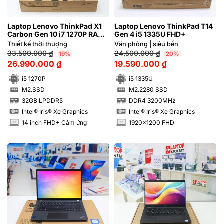
Laptop Lenovo ThinkPad X1
Laptop Lenovo ThinkPad T14
Carbon Gen 10 i7 1270P RAM
Gen 4 i5 1335U FHD+
32GB FHD+ Cảm ứng | Hàng
Thiết kế thời thượng
Văn phòng | siêu bền
xách tay 99%
33.500.000
₫
24.500.000
₫
19%
20%
26.990.000
₫
19.590.000
₫
i5 1270P
i5 1335U
M2.SSD
M2.2280 SSD
SSD
SSD
32GB LPDDR5
DDR4 3200MHz
RAM
RAM
Intel® Iris® Xe Graphics
Intel® Iris® Xe Graphics
14 inch FHD+ Cảm ứng
1920x1200 FHD
INCH
INCH