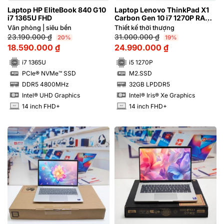
Laptop HP EliteBook 840 G10
Laptop Lenovo ThinkPad X1
i7 1365U FHD
Carbon Gen 10 i7 1270P RAM
16GB M2.SSD 512GB FHD+ |
Văn phòng | siêu bền
Thiết kế thời thượng
Hàng xách tay 99%
23.190.000
₫
31.000.000
₫
20%
19%
18.590.000
₫
24.990.000
₫
i7 1365U
i5 1270P
PCIe® NVMe™ SSD
M2.SSD
SSD
SSD
DDR5 4800MHz
32GB LPDDR5
RAM
RAM
Intel® UHD Graphics
Intel® Iris® Xe Graphics
14 inch FHD+
14 inch FHD+
INCH
INCH