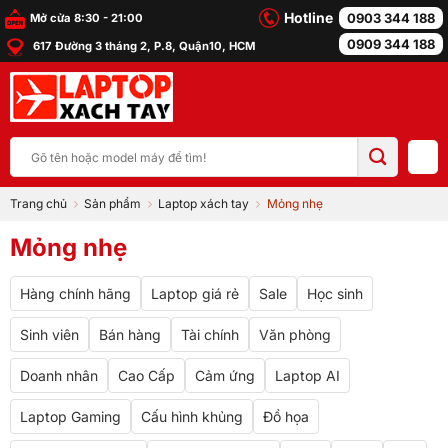
Bỏ
Hotline
0903 344 188
Mở cửa 8:30 - 21:00
qua
0909 344 188
617 Đường 3 tháng 2, P.8, Quận10, HCM
nội
dung
Tìm
kiếm:
Trang chủ
Sản phẩm
Laptop xách tay
Mỏng nhẹ
Mỏng nhẹ
Hàng chính hãng
Laptop giá rẻ
Sale
Học sinh
Sinh viên
Bán hàng
Tài chính
Văn phòng
Doanh nhân
Cao Cấp
Cảm ứng
Laptop AI
Laptop Gaming
Cấu hình khủng
Đồ họa