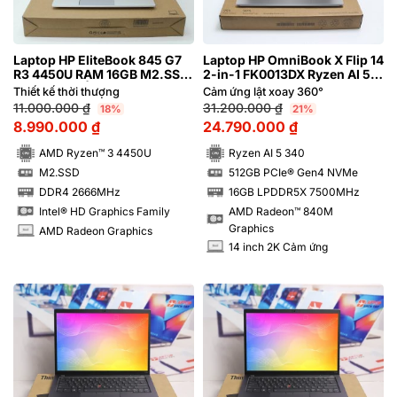
Laptop HP EliteBook 845 G7
Laptop HP OmniBook X Flip 14
R3 4450U RAM 16GB M2.SSD
2-in-1 FK0013DX Ryzen AI 5
256GB FHD | Hàng xách tay
340 RAM 16GB M2.SSD
Thiết kế thời thượng
Cảm ứng lật xoay 360°
98%
512GB 2K Cảm ứng lật xoay
11.000.000
₫
31.200.000
₫
18%
21%
360 độ
8.990.000
₫
24.790.000
₫
AMD Ryzen™ 3 4450U
Ryzen AI 5 340
M2.SSD
512GB PCIe® Gen4 NVMe
SSD
SSD
DDR4 2666MHz
16GB LPDDR5X 7500MHz
RAM
RAM
AMD Radeon™ 840M
Intel® HD Graphics Family
Graphics
AMD Radeon Graphics
INCH
14 inch 2K Cảm ứng
INCH