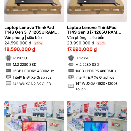
Laptop Lenovo ThinkPad
Laptop Lenovo ThinkPad
T14S Gen 3 i7 1265U RAM
T14S Gen 3 i7 1265U RAM
16GB 2.8K OLED
16GB FHD Cảm ứng Aluminum
Văn phòng | siêu bền
Văn phòng | siêu bền
24.590.000
₫
23.990.000
₫
24%
25%
18.590.000
₫
17.990.000
₫
i7 1265U
i7 1265U
M.2 2280 SSD
M.2 2280 SSD
SSD
SSD
16GB LPDDR5 4800MHz
16GB LPDDR5 4800MHz
RAM
RAM
Intel® Iris® Xe Graphics
Intel® Iris® Xe Graphics
14" WUXGA (1920x1200)
14" WUXGA 2.8K OLED
INCH
INCH
Touch