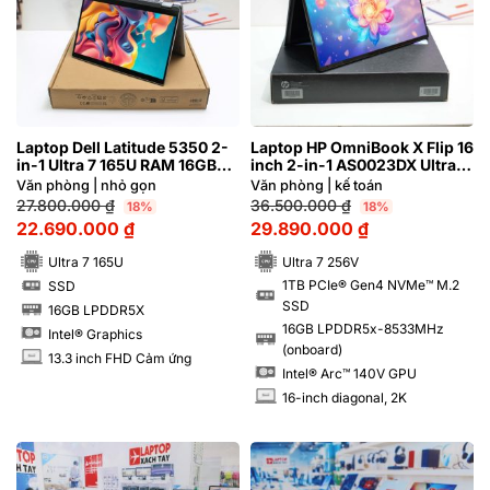
Laptop Dell Latitude 5350 2-
Laptop HP OmniBook X Flip 16
in-1 Ultra 7 165U RAM 16GB
inch 2-in-1 AS0023DX Ultra 7
FHD Cảm ứng lật xoay 360 độ
256V RAM 16GB M2.SSD 1TB
Văn phòng | nhỏ gọn
Văn phòng | kế toán
| Hàng xách tay 99%
2K
27.800.000
₫
36.500.000
₫
18%
18%
22.690.000
₫
29.890.000
₫
Ultra 7 165U
Ultra 7 256V
1TB PCIe® Gen4 NVMe™ M.2
SSD
SSD
SSD
SSD
16GB LPDDR5X
RAM
16GB LPDDR5x-8533MHz
Intel® Graphics
RAM
(onboard)
13.3 inch FHD Cảm ứng
INCH
Intel® Arc™ 140V GPU
16-inch diagonal, 2K
INCH