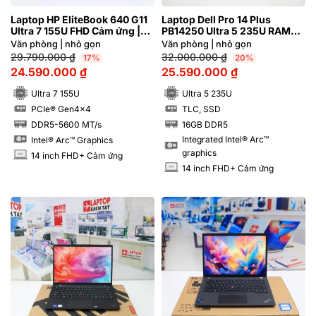
Laptop HP EliteBook 640 G11
Laptop Dell Pro 14 Plus
Ultra 7 155U FHD Cảm ứng |
PB14250 Ultra 5 235U RAM
Hàng xách tay 99%
16GB M2.SSD 256GB FHD+
Văn phòng | nhỏ gọn
Văn phòng | nhỏ gọn
Cảm ứng
29.790.000
₫
32.000.000
₫
17%
20%
24.590.000
₫
25.590.000
₫
Ultra 7 155U
Ultra 5 235U
PCIe® Gen4x4
TLC, SSD
SSD
SSD
DDR5-5600 MT/s
16GB DDR5
RAM
RAM
Integrated Intel® Arc™
Intel® Arc™ Graphics
graphics
14 inch FHD+ Cảm ứng
INCH
14 inch FHD+ Cảm ứng
INCH