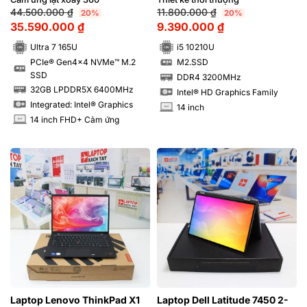
360 độ | Hàng xách tay 99%
44.500.000
₫
11.800.000
₫
20%
20%
35.590.000
₫
9.390.000
₫
Ultra 7 165U
i5 10210U
PCIe® Gen4x4 NVMe™ M.2
M2.SSD
SSD
SSD
SSD
DDR4 3200MHz
RAM
32GB LPDDR5X 6400MHz
Intel® HD Graphics Family
RAM
Integrated: Intel® Graphics
14 inch
INCH
14 inch FHD+ Cảm ứng
INCH
Laptop Lenovo ThinkPad X1
Laptop Dell Latitude 7450 2-