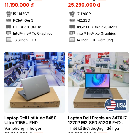
11.190.000
₫
25.290.000
₫
i5 1145G7
i7 1260P
PCIe® Gen3
M2.SSD
SSD
SSD
DDR4 3200MHz
16GB LPDDR5 5200Mhz
RAM
RAM
Intel® Iris® Xe Graphics
Intel® Iris® Xe Graphics
13.3 inch FHD
14 inch FHD Cảm ứng
INCH
INCH
Laptop Dell Latitude 5450
Laptop Dell Precision 3470 i7
Ultra 7 155U FHD
1270P M2.SSD 512GB FHD
Cảm ứng NVIDIA® Quadro
Văn phòng | nhỏ gọn
Thiết kế thời thượng | đồ họa
T550 4GB