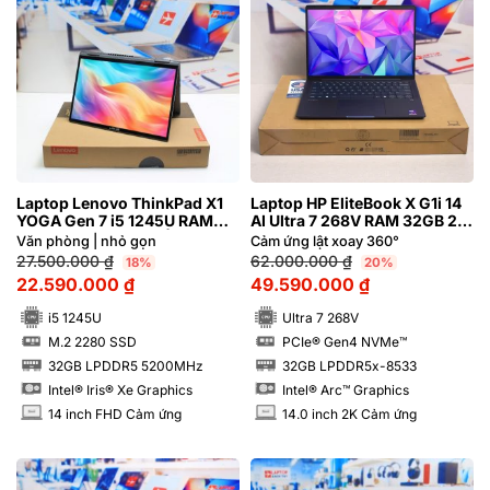
Laptop Lenovo ThinkPad X1
Laptop HP EliteBook X G1i 14
YOGA Gen 7 i5 1245U RAM
AI Ultra 7 268V RAM 32GB 2K
32GB FHD Cảm ứng | Hàng
Cảm ứng
Văn phòng | nhỏ gọn
Cảm ứng lật xoay 360°
xách tay 99%
27.500.000
₫
62.000.000
₫
18%
20%
22.590.000
₫
49.590.000
₫
i5 1245U
Ultra 7 268V
M.2 2280 SSD
PCIe® Gen4 NVMe™
SSD
SSD
32GB LPDDR5 5200MHz
32GB LPDDR5x-8533
RAM
RAM
Intel® Iris® Xe Graphics
Intel® Arc™ Graphics
14 inch FHD Cảm ứng
14.0 inch 2K Cảm ứng
INCH
INCH