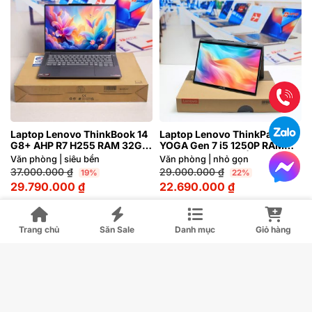
Laptop Lenovo ThinkBook 14
Laptop Lenovo ThinkPad X1
G8+ AHP R7 H255 RAM 32GB
YOGA Gen 7 i5 1250P RAM
M2.SSD 1TB 3K 120Hz
16GB 4K Cảm ứng | Hàng xách
Văn phòng | siêu bền
Văn phòng | nhỏ gọn
tay 99%
37.000.000
₫
29.000.000
₫
19%
22%
29.790.000
₫
22.690.000
₫
R7 H255
i5 1250P
M2.SSD 1TB
M.2 2280 SSD
SSD
SSD
Trang chủ
Săn Sale
Danh mục
Giỏ hàng
32GB DDR5 5600MHz
16GB LPDDR5 5200MHz
RAM
RAM
AMD Radeon™ 780M
Intel® Iris® Xe Graphics
14.5" 3K (3072 × 1920)
14 inch 4K Cảm ứng
INCH
INCH