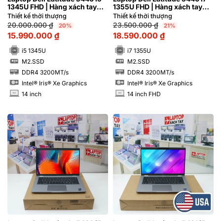
1345U FHD | Hàng xách tay
1355U FHD | Hàng xách tay
99%
99%
Thiết kế thời thượng
Thiết kế thời thượng
20.000.000
₫
23.500.000
₫
20%
21%
15.990.000
₫
18.590.000
₫
i5 1345U
i7 1355U
M2.SSD
M2.SSD
SSD
SSD
DDR4 3200MT/s
DDR4 3200MT/s
RAM
RAM
Intel® Iris® Xe Graphics
Intel® Iris® Xe Graphics
14 inch
14 inch FHD
INCH
INCH