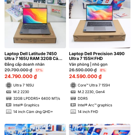
Laptop Dell Latitude 7450
Laptop Dell Precision 3490
Ultra 7 165U RAM 32GB Cảm
Ultra 7 155H FHD
ứng QHD+ | Hàng xách tay
Đẳng cấp doanh nhân
Văn phòng | nhỏ gọn
99%
29.790.000
₫
26.590.000
₫
17%
8%
24.790.000
₫
24.590.000
₫
Ultra 7 165U
Core™ Ultra 7 155H
M.2 2230
M.2 2230, Gen4
SSD
SSD
32GB LPDDR5x 6400 MT/s
DDR5
RAM
RAM
Intel® Graphics
Intel® Arc™ graphics
14 inch Cảm ứng QHD+
14 inch FHD
INCH
INCH