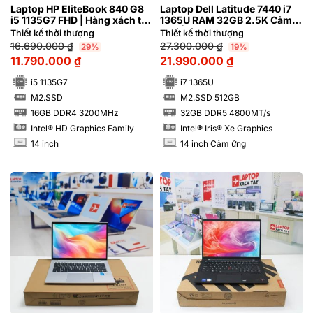
Laptop HP EliteBook 840 G8
Laptop Dell Latitude 7440 i7
i5 1135G7 FHD | Hàng xách tay
1365U RAM 32GB 2.5K Cảm
99%
ứng | Hàng xách tay 99%
Thiết kế thời thượng
Thiết kế thời thượng
16.690.000
₫
27.300.000
₫
29%
19%
11.790.000
₫
21.990.000
₫
i5 1135G7
i7 1365U
M2.SSD
M2.SSD 512GB
SSD
SSD
16GB DDR4 3200MHz
32GB DDR5 4800MT/s
RAM
RAM
Intel® HD Graphics Family
Intel® Iris® Xe Graphics
14 inch
14 inch Cảm ứng
INCH
INCH