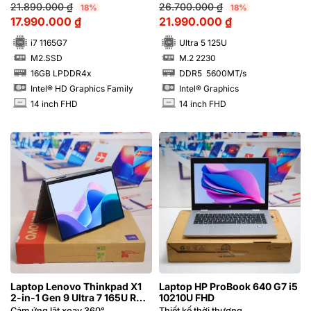
99%
21.890.000
₫
26.700.000
₫
18%
18%
17.990.000
₫
21.990.000
₫
i7 1165G7
Ultra 5 125U
M2.SSD
M.2 2230
SSD
SSD
16GB LPDDR4x
DDR5 5600MT/s
RAM
RAM
Intel® HD Graphics Family
Intel® Graphics
14 inch FHD
14 inch FHD
INCH
INCH
Laptop Lenovo Thinkpad X1
Laptop HP ProBook 640 G7 i5
2-in-1 Gen 9 Ultra 7 165U RAM
10210U FHD
32GB FHD+ Cảm ứng lật xoay
Cảm ứng lật xoay 360°
Thiết kế thời thượng