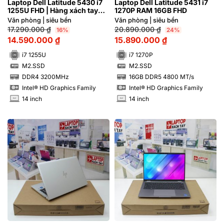
Laptop Dell Latitude 5430 i7
Laptop Dell Latitude 5431 i7
1255U FHD | Hàng xách tay
1270P RAM 16GB FHD
99%
Văn phòng | siêu bền
Văn phòng | siêu bền
17.290.000
₫
20.890.000
₫
16%
24%
14.590.000
₫
15.890.000
₫
i7 1255U
i7 1270P
M2.SSD
M2.SSD
SSD
SSD
DDR4 3200MHz
16GB DDR5 4800 MT/s
RAM
RAM
Intel® HD Graphics Family
Intel® HD Graphics Family
14 inch
14 inch
INCH
INCH