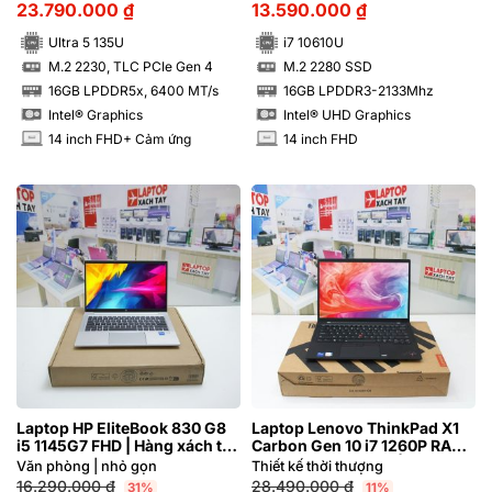
23.790.000
₫
13.590.000
₫
Ultra 5 135U
i7 10610U
M.2 2230, TLC PCIe Gen 4
M.2 2280 SSD
SSD
SSD
16GB LPDDR5x, 6400 MT/s
16GB LPDDR3-2133Mhz
RAM
RAM
Intel® Graphics
Intel® UHD Graphics
14 inch FHD+ Cảm ứng
14 inch FHD
INCH
INCH
Laptop HP EliteBook 830 G8
Laptop Lenovo ThinkPad X1
i5 1145G7 FHD | Hàng xách tay
Carbon Gen 10 i7 1260P RAM
99%
16GB FHD Cảm ứng | Hàng
Văn phòng | nhỏ gọn
Thiết kế thời thượng
xách tay 99%
16.290.000
₫
28.490.000
₫
31%
11%