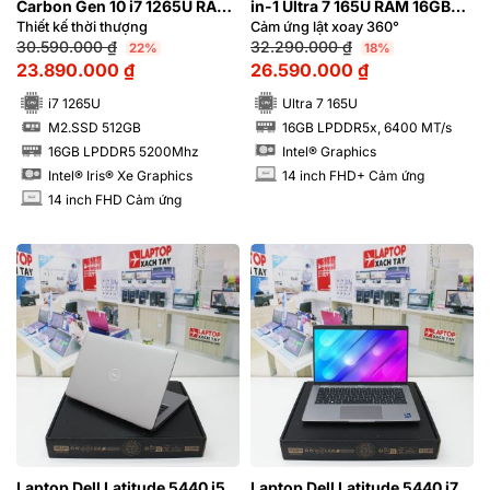
Carbon Gen 10 i7 1265U RAM
in-1 Ultra 7 165U RAM 16GB
16GB FHD Cảm ứng
FHD+ Cảm ứng lật xoay 360
Thiết kế thời thượng
Cảm ứng lật xoay 360°
độ
30.590.000
₫
32.290.000
₫
22%
18%
23.890.000
₫
26.590.000
₫
i7 1265U
Ultra 7 165U
M2.SSD 512GB
16GB LPDDR5x, 6400 MT/s
RAM
SSD
16GB LPDDR5 5200Mhz
Intel® Graphics
RAM
Intel® Iris® Xe Graphics
14 inch FHD+ Cảm ứng
INCH
14 inch FHD Cảm ứng
INCH
Laptop Dell Latitude 5440 i5
Laptop Dell Latitude 5440 i7