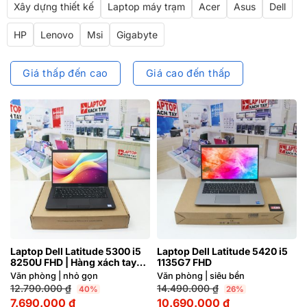
Xây dựng thiết kế
Laptop máy trạm
Acer
Asus
Dell
HP
Lenovo
Msi
Gigabyte
Giá thấp đến cao
Giá cao đến thấp
Laptop Dell Latitude 5300 i5
Laptop Dell Latitude 5420 i5
8250U FHD | Hàng xách tay
1135G7 FHD
JAPAN 99%
Văn phòng | nhỏ gọn
Văn phòng | siêu bền
12.790.000
₫
14.490.000
₫
40%
26%
7.690.000
₫
10.690.000
₫