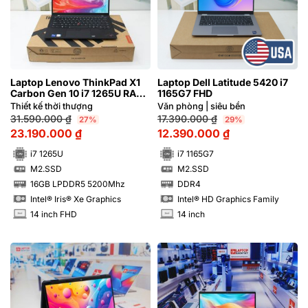
Laptop Lenovo ThinkPad X1
Laptop Dell Latitude 5420 i7
Carbon Gen 10 i7 1265U RAM
1165G7 FHD
16GB FHD
Thiết kế thời thượng
Văn phòng | siêu bền
31.590.000
₫
17.390.000
₫
27%
29%
23.190.000
₫
12.390.000
₫
i7 1265U
i7 1165G7
M2.SSD
M2.SSD
SSD
SSD
16GB LPDDR5 5200Mhz
DDR4
RAM
RAM
Intel® Iris® Xe Graphics
Intel® HD Graphics Family
14 inch FHD
14 inch
INCH
INCH