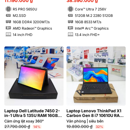
11.190.000
₫
38.590.000
₫
R5 PRO 5650U
Core™ Ultra 7 256V
M2.SSD
512GB M.2 2280 512GB
SSD
SSD
16GB DDR4 3200MT/s
16GB 8533 MT/s
RAM
RAM
AMD Radeon™ Graphics
Intel® Arc™ Graphics
14 inch FHD
13.4 inch FHD+
INCH
INCH
Laptop Dell Latitude 7450 2-
Laptop Lenovo ThinkPad X1
in-1 Ultra 5 135U RAM 16GB
Carbon Gen 8 i7 10610U RAM
FHD+ Cảm ứng lật xoay 360
16GB FHD | Hàng xách tay
Cảm ứng lật xoay 360°
Văn phòng | siêu bền
độ
99%
27.790.000
₫
19.890.000
₫
14%
32%