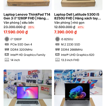
Laptop Lenovo ThinkPad T14
Laptop Dell Latitude 5300 i5
Gen 3 i7 1260P FHD | Hàng
8250U FHD | Hàng xách tay
xách tay 99%
JAPAN 97%
Văn phòng | siêu bền
Văn phòng | nhỏ gọn
23.390.000
₫
12.590.000
₫
25%
41%
17.590.000
₫
7.390.000
₫
i7 1260P
i5 8250U
PCIe SSD Gen 4
M.2 2230 SSD
SSD
SSD
DDR4 3200MHz
DDR4 2666MHz
RAM
RAM
Intel® HD Graphics Family
Intel® UHD Graphics 620
14 inch
13.3 inch FHD
INCH
INCH