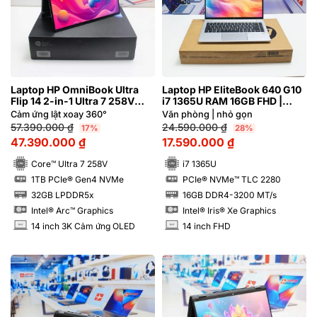
Laptop HP OmniBook Ultra
Laptop HP EliteBook 640 G10
Flip 14 2-in-1 Ultra 7 258V
i7 1365U RAM 16GB FHD |
RAM 32GB M2.SSD 1TB 3K
Hàng xách tay 99%
Cảm ứng lật xoay 360°
Văn phòng | nhỏ gọn
OLED Cảm ứng – New Spectre
57.390.000
₫
24.590.000
₫
17%
28%
47.390.000
₫
17.590.000
₫
Core™ Ultra 7 258V
i7 1365U
1TB PCIe® Gen4 NVMe
PCIe® NVMe™ TLC 2280
SSD
SSD
32GB LPDDR5x
16GB DDR4-3200 MT/s
RAM
RAM
Intel® Arc™ Graphics
Intel® Iris® Xe Graphics
14 inch 3K Cảm ứng OLED
14 inch FHD
INCH
INCH