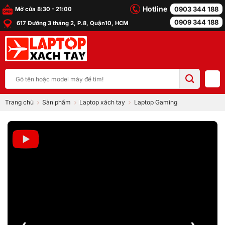
Bỏ
Hotline
0903 344 188
Mở cửa 8:30 - 21:00
qua
0909 344 188
617 Đường 3 tháng 2, P.8, Quận10, HCM
nội
dung
Tìm
kiếm:
Trang chủ
Sản phẩm
Laptop xách tay
Laptop Gaming