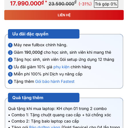
₫ *
₫
17.990.000
23.590.000
(-31%)
Trả góp 0%
LIÊN HỆ
Ưu đãi đặc quyền
Máy new fullbox chính hãng.
1
Giảm
190,000₫
cho học sinh, sinh viên khi mang thẻ
2
Tặng học sinh, sinh viên Gói setup ứng dụng 12 tháng
3
Ưu đãi giảm 10% giá
phụ kiện
chính hãng
4
Miễn phí 100% phí Dịch vụ nâng cấp
5
Tặng thêm
Gói bảo hành Fastest
6
Quà tặng thêm
Quà tặng khi mua laptop: KH chọn 01 trong 2 combo
• Combo 1: Tặng chuột quang cao cấp + túi chống xóc
• Combo 2: Tặng balo laptop cao cấp
• Tặng gói
Bảo dưỡng vàng
(Gold Service) cho 04 lần trong