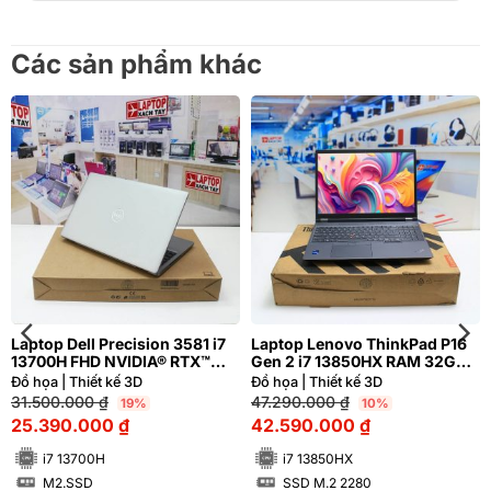
Các sản phẩm khác
Laptop Dell Precision 3581 i7
Laptop Lenovo ThinkPad P16
13700H FHD NVIDIA® RTX™
Gen 2 i7 13850HX RAM 32GB
A500 4GB
FHD+ NVIDIA RTX™ 1000 Ada
Đồ họa | Thiết kế 3D
Đồ họa | Thiết kế 3D
6GB GDDR6 | Hàng xách tay
31.500.000
₫
47.290.000
₫
19%
10%
99%
25.390.000
₫
42.590.000
₫
i7 13700H
i7 13850HX
M2.SSD
SSD M.2 2280
SSD
SSD