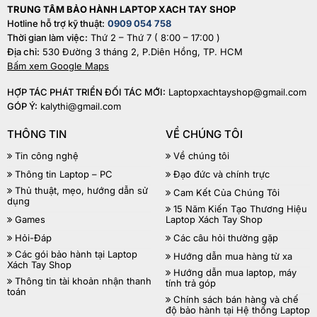
TRUNG TÂM BẢO HÀNH LAPTOP XACH TAY SHOP
Hotline hỗ trợ kỹ thuật:
0909 054 758
Thời gian làm việc:
Thứ 2 – Thứ 7 ( 8:00 – 17:00 )
Địa chỉ:
530 Đường 3 tháng 2, P.Diên Hồng, TP. HCM
Bấm xem Google Maps
HỢP TÁC PHÁT TRIỂN ĐỐI TÁC MỚI:
Laptopxachtayshop@gmail.com
GÓP Ý:
kalythi@gmail.com
THÔNG TIN
VỀ CHÚNG TÔI
Tin công nghệ
Về chúng tôi
Thông tin Laptop – PC
Đạo đức và chính trực
Thủ thuật, mẹo, hướng dẫn sử
Cam Kết Của Chúng Tôi
dụng
15 Năm Kiến Tạo Thương Hiệu
Games
Laptop Xách Tay Shop
Hỏi-Đáp
Các câu hỏi thường gặp
Các gói bảo hành tại Laptop
Hướng dẫn mua hàng từ xa
Xách Tay Shop
Hướng dẫn mua laptop, máy
Thông tin tài khoản nhận thanh
tính trả góp
toán
Chính sách bán hàng và chế
độ bảo hành tại Hệ thống Laptop