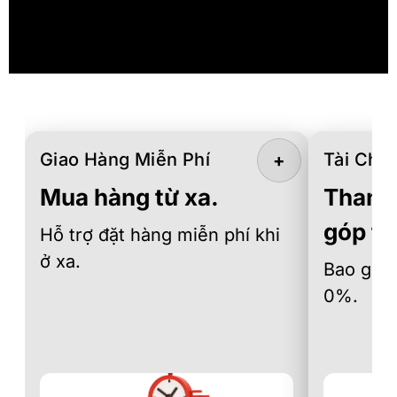
Giao Hàng Miễn Phí
Tài Chín
+
Mua hàng từ xa.
Thanh 
góp th
Hỗ trợ đặt hàng miễn phí khi
ở xa.
Bao gồm 
0%.