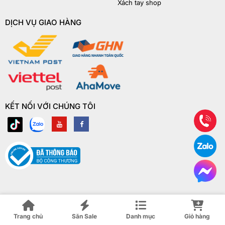
Xách tay shop
DỊCH VỤ GIAO HÀNG
KẾT NỐI VỚI CHÚNG TÔI
© Copyright Laptop Xách Tay Shop 2018 | ® Bản quyền website này
thuộc về Laptop Xách Tay Shop
Trang chủ
Săn Sale
Danh mục
Giỏ hàng