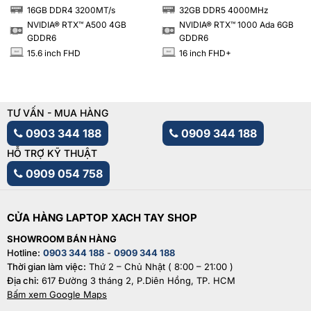
16GB DDR4 3200MT/s
32GB DDR5 4000MHz
RAM
RAM
NVIDIA® RTX™ A500 4GB
NVIDIA® RTX™ 1000 Ada 6GB
GDDR6
GDDR6
15.6 inch FHD
16 inch FHD+
INCH
INCH
TƯ VẤN - MUA HÀNG
0903 344 188
0909 344 188
HỖ TRỢ KỸ THUẬT
0909 054 758
CỬA HÀNG LAPTOP XACH TAY SHOP
SHOWROOM BÁN HÀNG
Hotline:
0903 344 188
-
0909 344 188
Thời gian làm việc:
Thứ 2 – Chủ Nhật ( 8:00 – 21:00 )
Địa chỉ:
617 Đường 3 tháng 2, P.Diên Hồng, TP. HCM
Bấm xem Google Maps