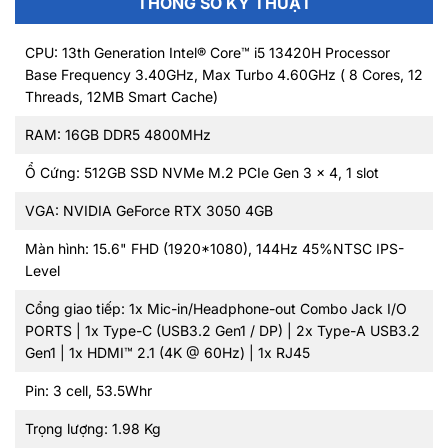
THÔNG SỐ KỸ THUẬT
CPU: 13th Generation Intel® Core™ i5 13420H Processor
Base Frequency 3.40GHz, Max Turbo 4.60GHz ( 8 Cores, 12
Threads, 12MB Smart Cache)
RAM: 16GB DDR5 4800MHz
Ổ Cứng: 512GB SSD NVMe M.2 PCIe Gen 3 x 4, 1 slot
VGA: NVIDIA GeForce RTX 3050 4GB
Màn hình: 15.6" FHD (1920*1080), 144Hz 45%NTSC IPS-
Level
Cổng giao tiếp: 1x Mic-in/Headphone-out Combo Jack I/O
PORTS | 1x Type-C (USB3.2 Gen1 / DP) | 2x Type-A USB3.2
Gen1 | 1x HDMI™ 2.1 (4K @ 60Hz) | 1x RJ45
Pin: 3 cell, 53.5Whr
Trọng lượng: 1.98 Kg