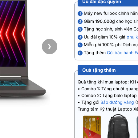
Ưu đãi đặc quyền
Máy new fullbox chính hãn
1
Giảm
190,000₫
cho học sin
2
Tặng học sinh, sinh viên G
3
Ưu đãi giảm 10% giá
phụ k
4
Miễn phí 100% phí Dịch v
5
❯
Tặng thêm
Gói bảo hành F
6
Quà tặng thêm
Quà tặng khi mua laptop: KH
• Combo 1: Tặng chuột quang
• Combo 2: Tặng balo laptop
• Tặng gói
Bảo dưỡng vàng
(
Trung tâm Kỹ thuật Laptop X