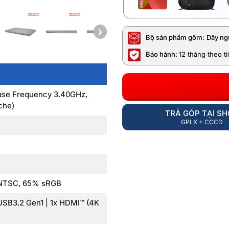
❯
Bộ sản phẩm gồm:
Dây ng
Bảo hành:
12 tháng theo t
Base Frequency 3.40GHz,
che)
TRẢ GÓP TẠI S
GPLX + CCCD
% NTSC, 65% sRGB
 USB3.2 Gen1 | 1x HDMI™ (4K