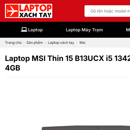
Bỏ
Tìm
qua
kiếm:
nội
dung
Laptop
Laptop Máy Trạm
M
Trang chủ
Sản phẩm
Laptop xách tay
Msi
Laptop MSI Thin 15 B13UCX i5 1
4GB