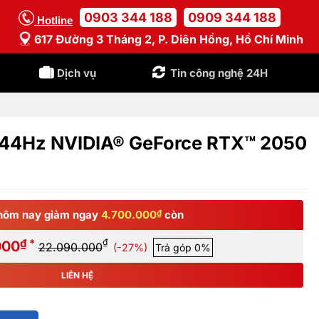
0903 344 188
0909 344 188
Hotline
617 Đường 3 Tháng 2, P. Diên Hồng, Hồ Chí Minh
Dịch vụ
Tin công nghệ 24H
144Hz NVIDIA® GeForce RTX™ 2050
hôm nay giảm ngay
4.700.000
₫
còn
₫ *
₫
000
22.090.000
(-27%)
Trả góp 0%
LIÊN HỆ