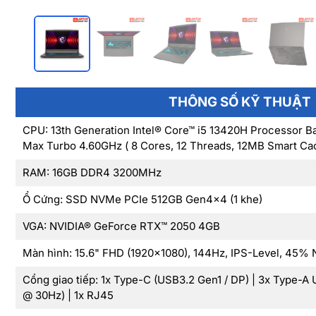
THÔNG SỐ KỸ THUẬT
CPU: 13th Generation Intel® Core™ i5 13420H Processor 
Max Turbo 4.60GHz ( 8 Cores, 12 Threads, 12MB Smart Ca
RAM: 16GB DDR4 3200MHz
Ổ Cứng: SSD NVMe PCIe 512GB Gen4x4 (1 khe)
VGA: NVIDIA® GeForce RTX™ 2050 4GB
Màn hình: 15.6" FHD (1920x1080), 144Hz, IPS-Level, 45
Cổng giao tiếp: 1x Type-C (USB3.2 Gen1 / DP) | 3x Type-A
@ 30Hz) | 1x RJ45