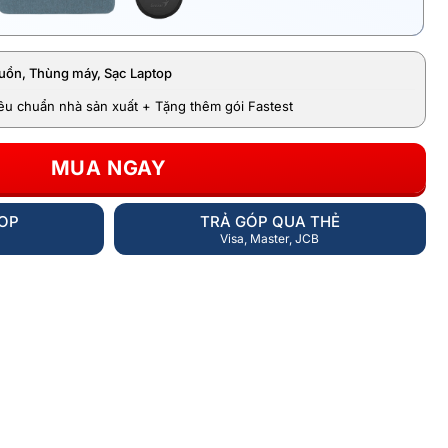
uồn, Thùng máy, Sạc Laptop
iêu chuẩn nhà sản xuất + Tặng thêm gói Fastest
MUA NGAY
HOP
TRẢ GÓP QUA THẺ
Visa, Master, JCB