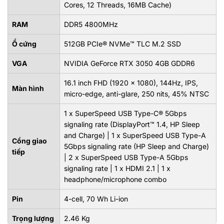
Cores, 12 Threads, 16MB Cache)
RAM
DDR5 4800MHz
Ổ cứng
512GB PCIe® NVMe™ TLC M.2 SSD
VGA
NVIDIA GeForce RTX 3050 4GB GDDR6
16.1 inch FHD (1920 x 1080), 144Hz, IPS,
Màn hình
micro-edge, anti-glare, 250 nits, 45% NTSC
1 x SuperSpeed USB Type-C® 5Gbps
signaling rate (DisplayPort™ 1.4, HP Sleep
and Charge) | 1 x SuperSpeed USB Type-A
Cổng giao
5Gbps signaling rate (HP Sleep and Charge)
tiếp
| 2 x SuperSpeed USB Type-A 5Gbps
signaling rate | 1 x HDMI 2.1 | 1 x
headphone/microphone combo
Pin
4-cell, 70 Wh Li-ion
Trọng lượng
2.46 Kg