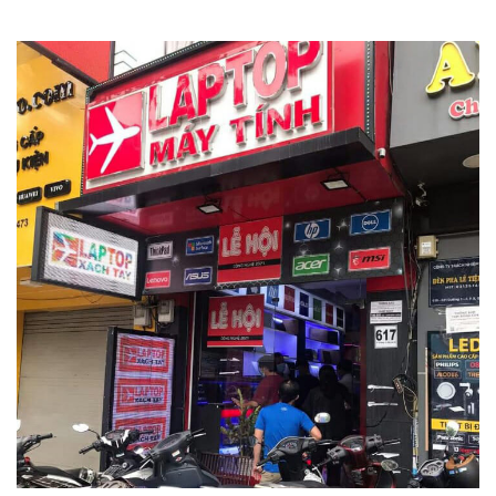
Song hành cùng giao diện thân thiện qua hệ điều hành
Windows 11, laptop HP Gaming Victus 16-E1107AX được
trang bị thêm bộ vi xử lý AMD Ryzen 6000 H-Series có năng
suất mạnh mẽ. Do đó, hoàn toàn có thể đáp ứng mọi nhu cầu
của người tiêu dùng, thậm chí các phiên bản game nặng
cũng không thành vấn đề với laptop HP Gaming Victus 16-
E1107AX. Tích hợp nhiều tính năng tiện ích đa dạng, hỗ trợ từ
công việc đến giải trí một cách tối ưu.
Hoạt động với hiệu suất cực cao, phiên bản laptop này được
nhà HP ưu ái tặng thêm bộ RAM 8GB cho phép bạn thoải mái
lưu trữ toàn bộ dữ liệu, hình ảnh.