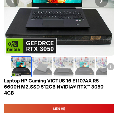
❮
❯
❯
Laptop HP Gaming VICTUS 16 E1107AX R5
6600H M2.SSD 512GB NVIDIA® RTX™ 3050
4GB
LIÊN HỆ