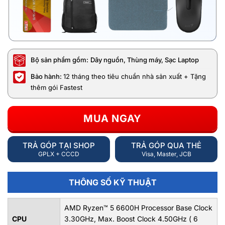
Bộ sản phẩm gồm:
Dây nguồn, Thùng máy, Sạc Laptop
Bảo hành:
12 tháng theo tiêu chuẩn nhà sản xuất + Tặng
thêm gói Fastest
MUA NGAY
TRẢ GÓP TẠI SHOP
TRẢ GÓP QUA THẺ
GPLX + CCCD
Visa, Master, JCB
THÔNG SỐ KỸ THUẬT
AMD Ryzen™ 5 6600H Processor Base Clock
CPU
3.30GHz, Max. Boost Clock 4.50GHz ( 6