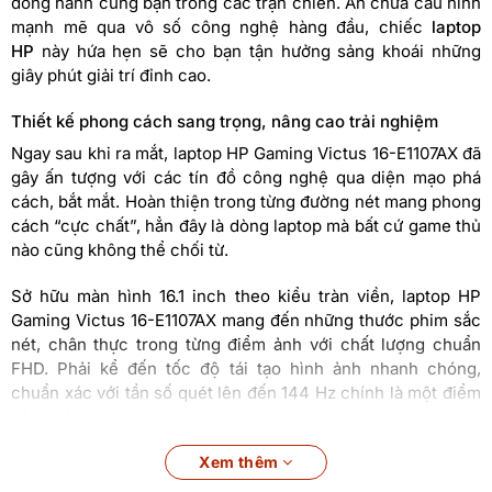
đồng hành cùng bạn trong các trận chiến. Ẩn chứa cấu hình
mạnh mẽ qua vô số công nghệ hàng đầu, chiếc
laptop
HP
này hứa hẹn sẽ cho bạn tận hưởng sảng khoái những
giây phút giải trí đỉnh cao.
Thiết kế phong cách sang trọng, nâng cao trải nghiệm
Ngay sau khi ra mắt, laptop HP Gaming Victus 16-E1107AX đã
gây ấn tượng với các tín đồ công nghệ qua diện mạo phá
cách, bắt mắt. Hoàn thiện trong từng đường nét mang phong
cách “cực chất”, hẳn đây là dòng laptop mà bất cứ game thủ
nào cũng không thể chối từ.
Sở hữu màn hình 16.1 inch theo kiểu tràn viền, laptop HP
Gaming Victus 16-E1107AX mang đến những thước phim sắc
nét, chân thực trong từng điểm ảnh với chất lượng chuẩn
FHD. Phải kể đến tốc độ tái tạo hình ảnh nhanh chóng,
chuẩn xác với tần số quét lên đến 144 Hz chính là một điểm
cộng dành cho dòng laptop này.
Xử lý nhanh nhạy, hiệu năng vượt trội
Xem thêm