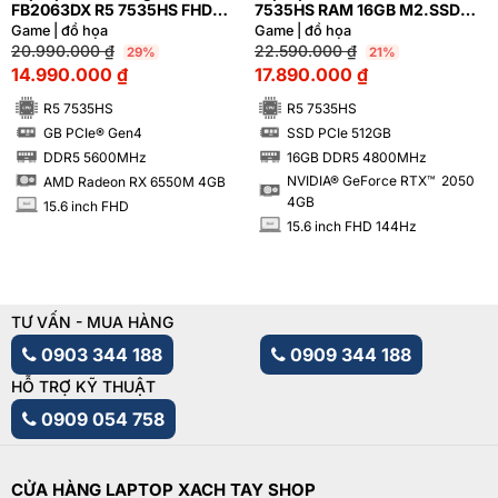
FB2063DX R5 7535HS FHD
7535HS RAM 16GB M2.SSD
AMD Radeon™ RX 6550M 4GB
512GB FHD 144Hz NVIDIA®
Game | đồ họa
Game | đồ họa
GeForce RTX™ 2050 4GB
20.990.000
₫
22.590.000
₫
29%
21%
14.990.000
₫
17.890.000
₫
R5 7535HS
R5 7535HS
GB PCIe® Gen4
SSD PCIe 512GB
SSD
SSD
DDR5 5600MHz
16GB DDR5 4800MHz
RAM
RAM
NVIDIA® GeForce RTX™ 2050
AMD Radeon RX 6550M 4GB
4GB
15.6 inch FHD
INCH
15.6 inch FHD 144Hz
INCH
TƯ VẤN - MUA HÀNG
0903 344 188
0909 344 188
HỖ TRỢ KỸ THUẬT
0909 054 758
CỬA HÀNG LAPTOP XACH TAY SHOP