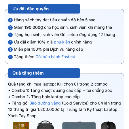
Ưu đãi đặc quyền
Hàng xách tay đạt tiêu chuẩn độ bền 5 sao.
1
Giảm
190,000₫
cho học sinh, sinh viên khi mang thẻ
2
Tặng học sinh, sinh viên Gói setup ứng dụng 12 tháng
3
Ưu đãi giảm 10% giá
phụ kiện
chính hãng
4
Miễn phí 100% phí Dịch vụ nâng cấp
5
Tặng thêm
Gói bảo hành Fastest
6
Quà tặng thêm
Quà tặng khi mua laptop: KH chọn 01 trong 2 combo
• Combo 1: Tặng chuột quang cao cấp + túi chống xóc
• Combo 2: Tặng balo laptop cao cấp
• Tặng gói
Bảo dưỡng vàng
(Gold Service) cho 04 lần trong
12 tháng trị giá 1.200.000đ tại Trung tâm Kỹ thuật Laptop
Xách Tay Shop