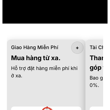
Giao Hàng Miễn Phí
Tài Chín
+
Mua hàng từ xa.
Thanh 
góp th
Hỗ trợ đặt hàng miễn phí khi
ở xa.
Bao gồm 
0%.