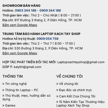
SHOWROOM BÁN HÀNG
Hotline:
0903 344 188
-
0909 344 188
Thời gian làm việc:
Thứ 2 – Chủ Nhật ( 8:00 – 21:00 )
Địa chỉ:
617 Đường 3 tháng 2, P.Diên Hồng, TP. HCM
Bấm xem Google Maps
TRUNG TÂM BẢO HÀNH LAPTOP XACH TAY SHOP
Hotline hỗ trợ kỹ thuật:
0909 054 758
Thời gian làm việc:
Thứ 2 – Thứ 7 ( 8:00 – 17:00 )
Địa chỉ:
530 Đường 3 tháng 2, P.Diên Hồng, TP. HCM
Bấm xem Google Maps
HỢP TÁC PHÁT TRIỂN ĐỐI TÁC MỚI:
Laptopxachtayshop@gmail.com
GÓP Ý:
kalythi@gmail.com
THÔNG TIN
VỀ CHÚNG TÔI
Tin công nghệ
Về chúng tôi
Thông tin Laptop – PC
Đạo đức và chính trực
Thủ thuật, mẹo, hướng dẫn sử
Cam Kết Của Chúng Tôi
dụng
15 Năm Kiến Tạo Thương Hiệu
Games
Laptop Xách Tay Shop