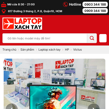
Bỏ
Hotline
0903 344 188
Mở cửa 8:30 - 21:00
qua
0909 344 188
617 Đường 3 tháng 2, P.8, Quận10, HCM
nội
dung
Tìm
kiếm:
Trang chủ
Sản phẩm
Laptop xách tay
HP
Victus