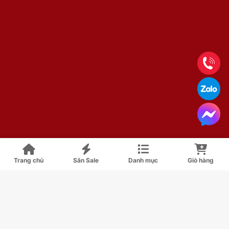
Trang chủ
Săn Sale
Danh mục
Giỏ hàng
TƯ VẤN - MUA HÀNG
0903 344 188
0909 344 188
HỖ TRỢ KỸ THUẬT