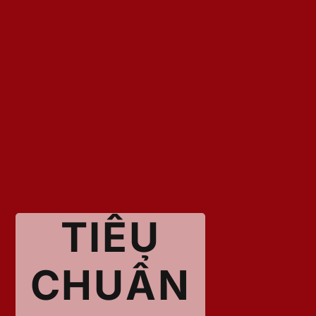
TIÊU
CHUẨN