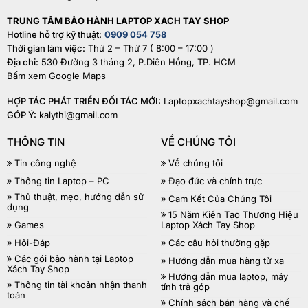
TRUNG TÂM BẢO HÀNH LAPTOP XACH TAY SHOP
Hotline hỗ trợ kỹ thuật:
0909 054 758
Thời gian làm việc:
Thứ 2 – Thứ 7 ( 8:00 – 17:00 )
Địa chỉ:
530 Đường 3 tháng 2, P.Diên Hồng, TP. HCM
Bấm xem Google Maps
HỢP TÁC PHÁT TRIỂN ĐỐI TÁC MỚI:
Laptopxachtayshop@gmail.com
GÓP Ý:
kalythi@gmail.com
THÔNG TIN
VỀ CHÚNG TÔI
Tin công nghệ
Về chúng tôi
Thông tin Laptop – PC
Đạo đức và chính trực
Thủ thuật, mẹo, hướng dẫn sử
Cam Kết Của Chúng Tôi
dụng
15 Năm Kiến Tạo Thương Hiệu
Games
Laptop Xách Tay Shop
Hỏi-Đáp
Các câu hỏi thường gặp
Các gói bảo hành tại Laptop
Hướng dẫn mua hàng từ xa
Xách Tay Shop
Hướng dẫn mua laptop, máy
Thông tin tài khoản nhận thanh
tính trả góp
toán
Chính sách bán hàng và chế