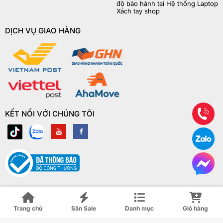
độ bảo hành tại Hệ thống Laptop
Xách tay shop
DỊCH VỤ GIAO HÀNG
KẾT NỐI VỚI CHÚNG TÔI
Trang chủ
Săn Sale
Danh mục
Giỏ hàng
© Copyright Laptop Xách Tay Shop 2018 | ® Bản quyền website này
thuộc về Laptop Xách Tay Shop