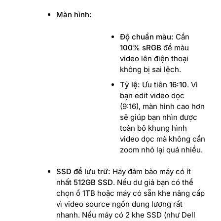
Màn hình:
Độ chuẩn màu:
Cần
100% sRGB
để màu
video lên điện thoại
không bị sai lệch.
Tỷ lệ:
Ưu tiên
16:10
. Vì
bạn edit video dọc
(9:16), màn hình cao hơn
sẽ giúp bạn nhìn được
toàn bộ khung hình
video dọc mà không cần
zoom nhỏ lại quá nhiều.
SSD để lưu trữ:
Hãy đảm bảo máy có ít
nhất
512GB SSD
. Nếu dư giả bạn có thể
chọn ổ 1TB hoặc máy có sẵn khe nâng cấp
vì video source ngốn dung lượng rất
nhanh. Nếu máy có 2 khe SSD (như Dell