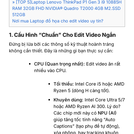
» [TOP 5]Laptop Lenovo ThinkPad P1 Gen 3 i9 10885H
RAM 32GB FHD NVIDIA® Quadro T2000 4GB M2.SSD
512GB
Nơi mua Laptop đồ họa cho edit video uy tín?
1. Cấu Hình “Chuẩn” Cho Edit Video Ngắn
Đừng bị lừa bởi các thông số kỹ thuật hoành tráng
không cần thiết. Đây là những gì bạn thực sự cần:
CPU (Quan trọng nhất):
Edit video ăn rất
nhiều vào CPU.
Tối thiểu:
Intel Core i5 hoặc AMD
Ryzen 5 (dòng H càng tốt).
Khuyên dùng:
Intel Core Ultra 5/7
hoặc AMD Ryzen AI 300. Lý do?
Các chip mới này có
NPU (AI)
giúp tăng tốc tính năng “Auto
Captions” (tạo phụ đề tự động),
xóa phông, hay tracking khuôn