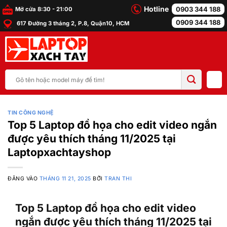
Bỏ
Hotline
0903 344 188
Mở cửa 8:30 - 21:00
qua
0909 344 188
617 Đường 3 tháng 2, P.8, Quận10, HCM
nội
dung
Tìm
kiếm:
TIN CÔNG NGHỆ
Top 5 Laptop đồ họa cho edit video ngắn
được yêu thích tháng 11/2025 tại
Laptopxachtayshop
ĐĂNG VÀO
THÁNG 11 21, 2025
BỞI
TRAN THI
Top 5 Laptop đồ họa cho edit video
ngắn được yêu thích tháng 11/2025 tại