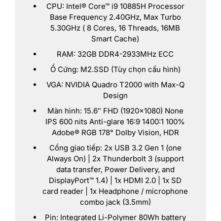
CPU: Intel® Core™ i9 10885H Processor
Base Frequency 2.40GHz, Max Turbo
5.30GHz ( 8 Cores, 16 Threads, 16MB
Smart Cache)
RAM: 32GB DDR4-2933MHz ECC
Ổ Cứng: M2.SSD (Tùy chọn cấu hình)
VGA: NVIDIA Quadro T2000 with Max-Q
Design
Màn hình: 15.6″ FHD (1920×1080) None
IPS 600 nits Anti-glare 16:9 1400:1 100%
Adobe® RGB 178° Dolby Vision, HDR
Cổng giao tiếp: 2x USB 3.2 Gen 1 (one
Always On) | 2x Thunderbolt 3 (support
data transfer, Power Delivery, and
DisplayPort™ 1.4) | 1x HDMI 2.0 | 1x SD
card reader | 1x Headphone / microphone
combo jack (3.5mm)
Pin: Integrated Li-Polymer 80Wh battery