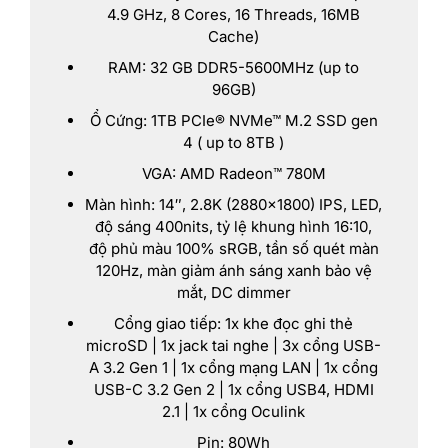
4.9 GHz, 8 Cores, 16 Threads, 16MB
Cache)
RAM: 32 GB DDR5-5600MHz (up to
96GB)
Ổ Cứng: 1TB PCIe® NVMe™ M.2 SSD gen
4 ( up to 8TB )
VGA: AMD Radeon™ 780M
Màn hình: 14″, 2.8K (2880×1800) IPS, LED,
độ sáng 400nits, tỷ lệ khung hình 16:10,
độ phủ màu 100% sRGB, tần số quét màn
120Hz, màn giảm ánh sáng xanh bảo vệ
mắt, DC dimmer
Cổng giao tiếp: 1x khe đọc ghi thẻ
microSD | 1x jack tai nghe | 3x cổng USB-
A 3.2 Gen 1 | 1x cổng mạng LAN | 1x cổng
USB-C 3.2 Gen 2 | 1x cổng USB4, HDMI
2.1 | 1x cổng Oculink
Pin: 80Wh