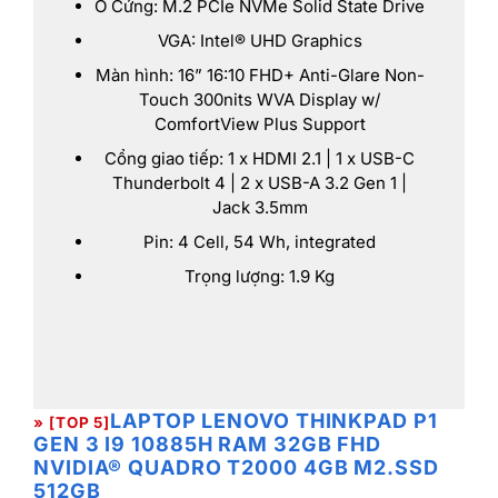
Ổ Cứng: M.2 PCIe NVMe Solid State Drive
VGA: Intel® UHD Graphics
Màn hình: 16” 16:10 FHD+ Anti-Glare Non-
Touch 300nits WVA Display w/
ComfortView Plus Support
Cổng giao tiếp: 1 x HDMI 2.1 | 1 x USB-C
Thunderbolt 4 | 2 x USB-A 3.2 Gen 1 |
Jack 3.5mm
Pin: 4 Cell, 54 Wh, integrated
Trọng lượng: 1.9 Kg
LAPTOP LENOVO THINKPAD P1
» [TOP 5]
GEN 3 I9 10885H RAM 32GB FHD
NVIDIA® QUADRO T2000 4GB M2.SSD
512GB