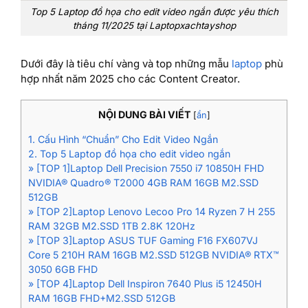
Top 5 Laptop đồ họa cho edit video ngắn được yêu thích
tháng 11/2025 tại Laptopxachtayshop
Dưới đây là tiêu chí vàng và top những mẫu
laptop
phù
hợp nhất năm 2025 cho các Content Creator.
NỘI DUNG BÀI VIẾT
[
ẩn
]
1. Cấu Hình “Chuẩn” Cho Edit Video Ngắn
2. Top 5 Laptop đồ họa cho edit video ngắn
» [TOP 1]Laptop Dell Precision 7550 i7 10850H FHD
NVIDIA® Quadro® T2000 4GB RAM 16GB M2.SSD
512GB
» [TOP 2]Laptop Lenovo Lecoo Pro 14 Ryzen 7 H 255
RAM 32GB M2.SSD 1TB 2.8K 120Hz
» [TOP 3]Laptop ASUS TUF Gaming F16 FX607VJ
Core 5 210H RAM 16GB M2.SSD 512GB NVIDIA® RTX™
3050 6GB FHD
» [TOP 4]Laptop Dell Inspiron 7640 Plus i5 12450H
RAM 16GB FHD+M2.SSD 512GB