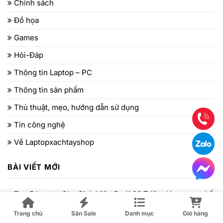
Chính sách
Đồ họa
Games
Hỏi-Đáp
Thông tin Laptop – PC
Thông tin sản phẩm
Thủ thuật, mẹo, hướng dẫn sử dụng
Tin công nghệ
Về Laptopxachtayshop
BÀI VIẾT MỚI
Top 5 Laptop Cho Sinh Viên Dưới 20 Triệu đáng mua nhất
2026
Trang chủ
Săn Sale
Danh mục
Giỏ hàng
Đánh Giá Lenovo Thinkpad X1 2-in-1 Gen 9: Đỉnh Cao