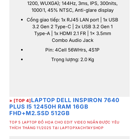
1200, WUXGA); 144Hz, 3ms, IPS, 300nits,
1000:1, 45% NTSC, Anti-glare display
Cổng giao tiếp: 1x RJ45 LAN port | 1x USB
3.2 Gen 2 Type-C | 2x USB 3.2 Gen 1
Type-A | 1x HDMI 2.1 FR | 1x 3.5mm
Combo Audio Jack
Pin: 4Cell 56WHrs, 4S1P
Trọng lượng: 2.0 Kg
LAPTOP DELL INSPIRON 7640
» [TOP 4]
PLUS I5 12450H RAM 16GB
FHD+
M2.SSD 512GB
TOP 5 LAPTOP ĐỒ HỌA CHO EDIT VIDEO NGẮN ĐƯỢC YÊU
THÍCH THÁNG 11/2025 TẠI LAPTOPXACHTAYSHOP