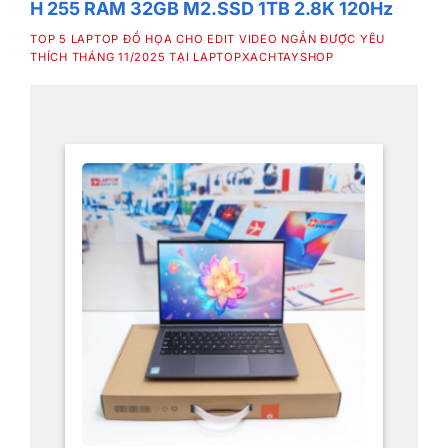
H 255 RAM 32GB M2.SSD 1TB 2.8K 120Hz
TOP 5 LAPTOP ĐỒ HỌA CHO EDIT VIDEO NGẮN ĐƯỢC YÊU
THÍCH THÁNG 11/2025 TẠI LAPTOPXACHTAYSHOP