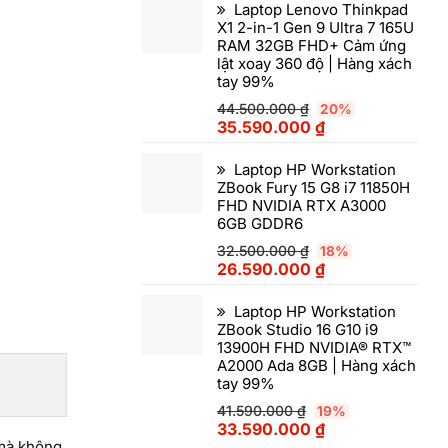
Laptop Lenovo Thinkpad
X1 2-in-1 Gen 9 Ultra 7 165U
RAM 32GB FHD+ Cảm ứng
lật xoay 360 độ | Hàng xách
tay 99%
44.500.000
₫
20%
35.590.000
₫
Laptop HP Workstation
ZBook Fury 15 G8 i7 11850H
FHD NVIDIA RTX A3000
6GB GDDR6
32.500.000
₫
18%
26.590.000
₫
Laptop HP Workstation
ZBook Studio 16 G10 i9
13900H FHD NVIDIA® RTX™
A2000 Ada 8GB | Hàng xách
tay 99%
41.590.000
₫
19%
33.590.000
₫
 mà không