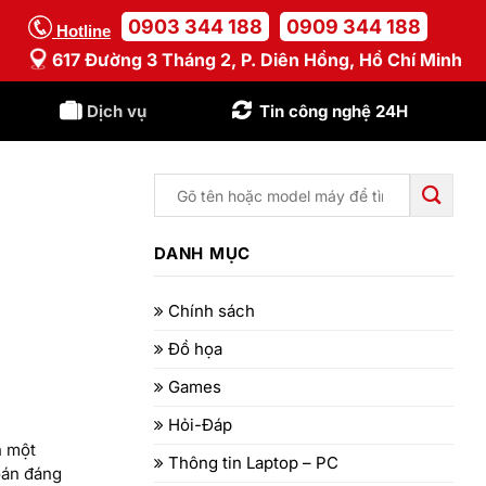
0903 344 188
0909 344 188
Hotline
617 Đường 3 Tháng 2, P. Diên Hồng, Hồ Chí Minh
Dịch vụ
Tin công nghệ 24H
DANH MỤC
Chính sách
Đồ họa
Games
Hỏi-Đáp
h một
Thông tin Laptop – PC
oán đáng