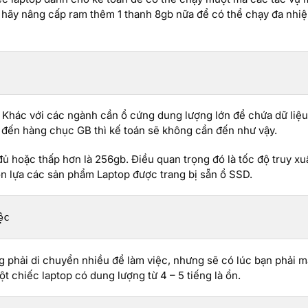
thì hãy nâng cấp ram thêm 1 thanh 8gb nữa để có thể chạy đa nh
g. Khác với các ngành cần ổ cứng dung lượng lớn để chứa dữ liệu
g đến hàng chục GB thì kế toán sẽ không cần đến như vậy.
đủ hoặc thấp hơn là 256gb. Điều quan trọng đó là tốc độ truy xuấ
n lựa các sản phẩm Laptop được trang bị sẵn ổ SSD.
ệc
g phải di chuyển nhiều để làm việc, nhưng sẽ có lúc bạn phải 
t chiếc laptop có dung lượng từ 4 – 5 tiếng là ổn.