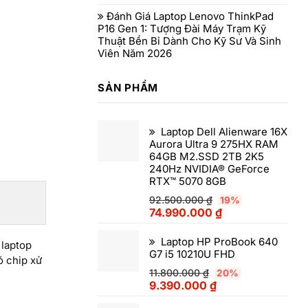
Đánh Giá Laptop Lenovo ThinkPad
P16 Gen 1: Tượng Đài Máy Trạm Kỹ
Thuật Bền Bỉ Dành Cho Kỹ Sư Và Sinh
Viên Năm 2026
SẢN PHẨM
Laptop Dell Alienware 16X
Aurora Ultra 9 275HX RAM
64GB M2.SSD 2TB 2K5
240Hz NVIDIA® GeForce
RTX™ 5070 8GB
92.500.000
₫
19%
74.990.000
₫
Laptop HP ProBook 640
 laptop
G7 i5 10210U FHD
ó chip xử
11.800.000
₫
20%
9.390.000
₫