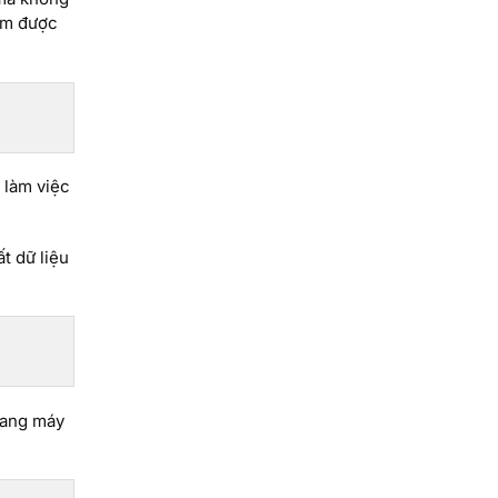
iệm được
 làm việc
t dữ liệu
mang máy