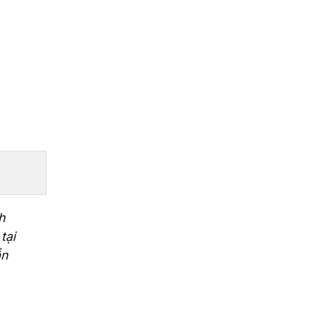
h
tại
ần