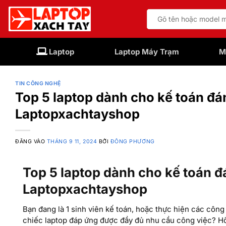
Bỏ
Tìm
qua
kiếm:
nội
dung
Laptop
Laptop Máy Trạm
M
TIN CÔNG NGHỆ
Top 5 laptop dành cho kế toán đá
Laptopxachtayshop
ĐĂNG VÀO
THÁNG 9 11, 2024
BỞI
ĐÔNG PHƯƠNG
Top 5 laptop dành cho kế toán đ
Laptopxachtayshop
Bạn đang là 1 sinh viên kế toán, hoặc thực hiện các công
chiếc laptop đáp ứng được đầy đủ nhu cầu công việc? Hô