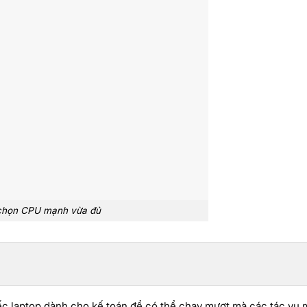
chọn CPU mạnh vừa đủ
hiếc laptop dành cho kế toán để có thể chạy mượt mà các tác vụ