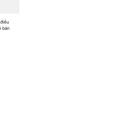
 điều
ó bàn