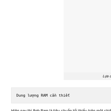
Lựa 
Dung lượng RAM cần thiết
Hiện nay thì 8gb Ram là tiêu chuẩn tối thiểu trên một c