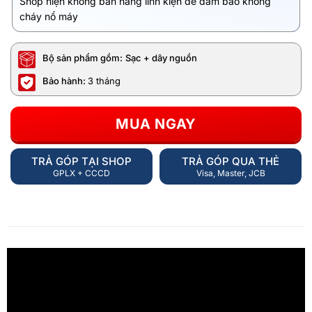
Shop hiện không bán hàng linh kiện để đảm bảo không
cháy nổ máy
Bộ sản phẩm gồm:
Sạc + dây nguồn
Bảo hành:
3 tháng
MUA NGAY
TRẢ GÓP TẠI SHOP
TRẢ GÓP QUA THẺ
GPLX + CCCD
Visa, Master, JCB