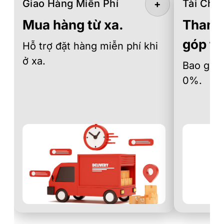
Giao Hàng Miễn Phí
Tài Chín
+
Mua hàng từ xa.
Thanh 
góp th
Hỗ trợ đặt hàng miễn phí khi
ở xa.
Bao gồm 
0%.