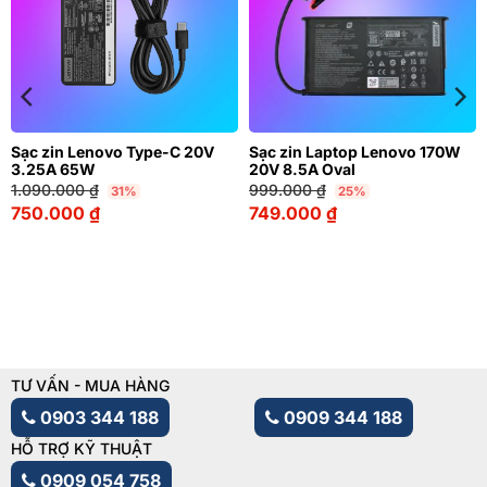
Sạc zin Lenovo Type-C 20V
Sạc zin Laptop Lenovo 170W
3.25A 65W
20V 8.5A Oval
1.090.000
₫
999.000
₫
31%
25%
750.000
₫
749.000
₫
TƯ VẤN - MUA HÀNG
0903 344 188
0909 344 188
HỖ TRỢ KỸ THUẬT
0909 054 758