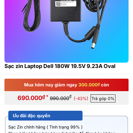
Sạc zin Laptop Dell 180W 19.5V 9.23A Oval
Mua hôm nay giảm ngay
300.000
₫
còn
₫ *
₫
690.000
990.000
(-43%)
Trả góp 0%
Ưu đãi đặc quyền
Sạc Zin chính hãng ( Tình trạng 99% )