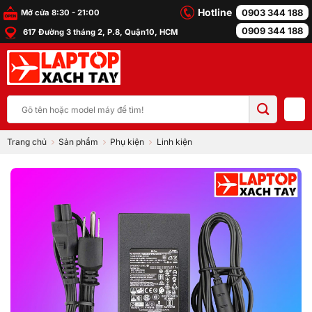
Bỏ
Hotline
0903 344 188
Mở cửa 8:30 - 21:00
qua
0909 344 188
617 Đường 3 tháng 2, P.8, Quận10, HCM
nội
dung
Tìm
kiếm:
Trang chủ
Sản phẩm
Phụ kiện
Linh kiện