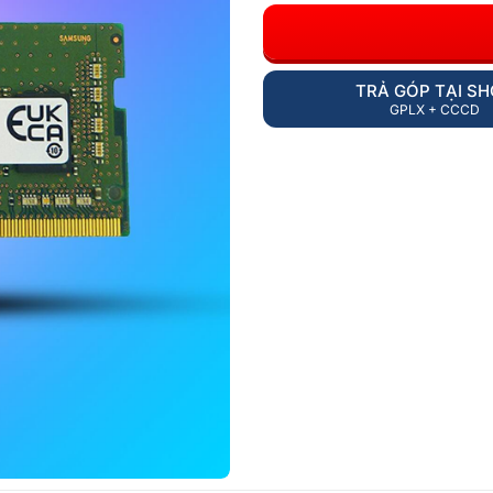
TRẢ GÓP TẠI S
GPLX + CCCD