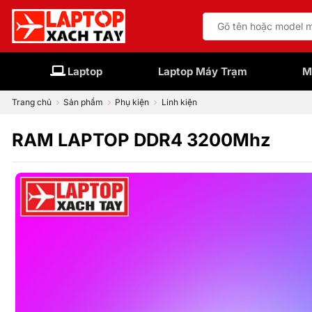
Bỏ
Tìm
qua
kiếm:
nội
dung
Laptop
Laptop Máy Trạm
M
Trang chủ
Sản phẩm
Phụ kiện
Linh kiện
RAM LAPTOP DDR4 3200Mhz