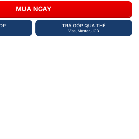
MUA NGAY
HOP
TRẢ GÓP QUA THẺ
Visa, Master, JCB