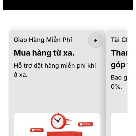
Giao Hàng Miễn Phí
Tài Chín
+
Mua hàng từ xa.
Thanh 
góp th
Hỗ trợ đặt hàng miễn phí khi
ở xa.
Bao gồm 
0%.