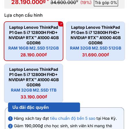
₫ *
₫
28.190.000
34.600.000
(19%)
Trả góp 0%
Lựa chọn cấu hình
Laptop Lenovo ThinkPad
Laptop Lenovo ThinkPad
P1 Gen 5 i7 12800H FHD+
P1 Gen 5 i7 12800H FHD+
NVIDIA® RTX™ A1000 4GB
NVIDIA® RTX™ A1000 4GB
GDDR6
GDDR6
RAM 16GB M2.SSD 512GB
RAM 32GB M2.SSD 512GB
28.190.000
₫
31.690.000
₫
Laptop Lenovo ThinkPad
P1 Gen 5 i7 12800H FHD+
NVIDIA® RTX™ A1000 4GB
GDDR6
RAM 32GB M2.SSD 1TB
33.190.000
₫
Ưu đãi đặc quyền
Hàng xách tay đạt
tiêu chuẩn độ bền 5 sao
tại Hoa Kỳ.
1
Giảm
190,000₫
cho học sinh, sinh viên khi mang thẻ
2