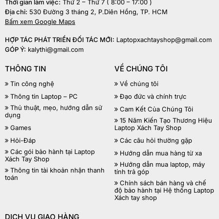
Thời gian làm việc:
Thứ 2 – Thứ 7 ( 8:00 – 17:00 )
Địa chỉ:
530 Đường 3 tháng 2, P.Diên Hồng, TP. HCM
Bấm xem Google Maps
HỢP TÁC PHÁT TRIỂN ĐỐI TÁC MỚI:
Laptopxachtayshop@gmail.com
GÓP Ý:
kalythi@gmail.com
THÔNG TIN
VỀ CHÚNG TÔI
Tin công nghệ
Về chúng tôi
Thông tin Laptop – PC
Đạo đức và chính trực
Thủ thuật, mẹo, hướng dẫn sử
Cam Kết Của Chúng Tôi
dụng
15 Năm Kiến Tạo Thương Hiệu
Games
Laptop Xách Tay Shop
Hỏi-Đáp
Các câu hỏi thường gặp
Các gói bảo hành tại Laptop
Hướng dẫn mua hàng từ xa
Xách Tay Shop
Hướng dẫn mua laptop, máy
Thông tin tài khoản nhận thanh
tính trả góp
toán
Chính sách bán hàng và chế
độ bảo hành tại Hệ thống Laptop
Xách tay shop
DỊCH VỤ GIAO HÀNG