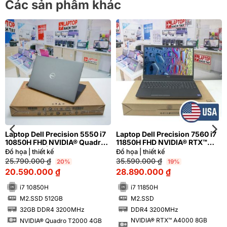
Các sản phẩm khác
Laptop Dell Precision 5550 i7
Laptop Dell Precision 7560 i7
10850H FHD NVIDIA® Quadro
11850H FHD NVIDIA® RTX™
T2000 4GB | Hàng xách tay
A4000 8GB
Đồ họa | thiết kế
Đồ họa | thiết kế
99%
25.790.000
₫
35.590.000
₫
20%
19%
20.590.000
₫
28.890.000
₫
i7 10850H
i7 11850H
M2.SSD 512GB
M2.SSD
SSD
SSD
32GB DDR4 3200MHz
DDR4 3200MHz
RAM
RAM
NVIDIA® RTX™ A4000 8GB
NVIDIA® Quadro T2000 4GB