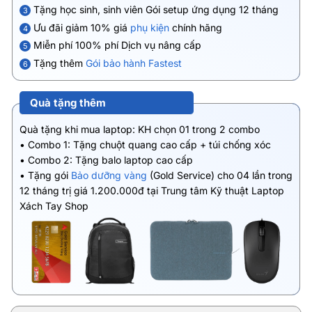
Tặng học sinh, sinh viên Gói setup ứng dụng 12 tháng
3
Ưu đãi giảm 10% giá
phụ kiện
chính hãng
4
Miễn phí 100% phí Dịch vụ nâng cấp
5
Tặng thêm
Gói bảo hành Fastest
6
Quà tặng thêm
Quà tặng khi mua laptop: KH chọn 01 trong 2 combo
• Combo 1: Tặng chuột quang cao cấp + túi chống xóc
• Combo 2: Tặng balo laptop cao cấp
• Tặng gói
Bảo dưỡng vàng
(Gold Service) cho 04 lần trong
12 tháng trị giá 1.200.000đ tại Trung tâm Kỹ thuật Laptop
Xách Tay Shop