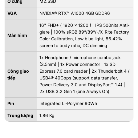
Ổ cứng
M2.SSD
VGA
NVIDIA® RTX™ A1000 4GB GDDR6
16" FHD+ ( 1920 x 1200 ) | IPS 500nits Anti-
glare | 100% sRGB 89°/89°/-/X-Rite Factory
Màn hình
Color Calibration, Low blue light, 86.42%
screen to body ratio, DC dimming
1x Headphone / microphone combo jack
(3.5mm) | 1x Power connector | 1x SD
Cổng giao
Express 7.0 card reader | 2x Thunderbolt 4 /
tiếp
USB4® 40Gbps (support data transfer,
Power Delivery 3.0 and DisplayPort™ 1.4) |
2x USB 3.2 Gen 1 (one Always On)
Pin
Integrated Li-Polymer 90Wh
Trọng lượng
1.86 Kg