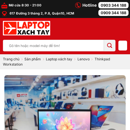
Bỏ
Hotline
0903 344 188
Mở cửa 8:30 - 21:00
qua
0909 344 188
617 Đường 3 tháng 2, P.8, Quận10, HCM
nội
dung
Tìm
kiếm:
Trang chủ
Sản phẩm
Laptop xách tay
Lenovo
Thinkpad
Workstation