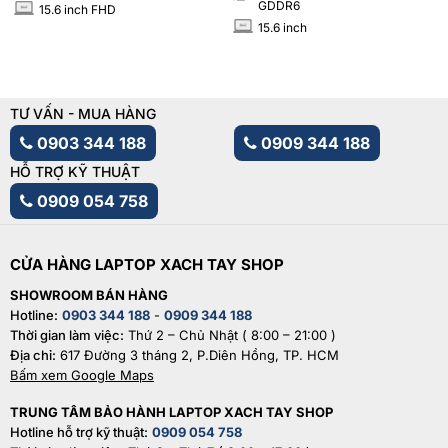
GDDR6
15.6 inch FHD
INCH
15.6 inch
INCH
TƯ VẤN - MUA HÀNG
0903 344 188
0909 344 188
HỖ TRỢ KỸ THUẬT
0909 054 758
CỬA HÀNG LAPTOP XACH TAY SHOP
SHOWROOM BÁN HÀNG
Hotline:
0903 344 188
-
0909 344 188
Thời gian làm việc:
Thứ 2 – Chủ Nhật ( 8:00 – 21:00 )
Địa chỉ:
617 Đường 3 tháng 2, P.Diên Hồng, TP. HCM
Bấm xem Google Maps
TRUNG TÂM BẢO HÀNH LAPTOP XACH TAY SHOP
Hotline hỗ trợ kỹ thuật:
0909 054 758