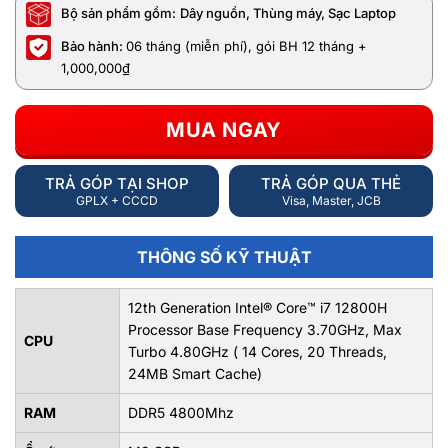
Bộ sản phẩm gồm:
Dây nguồn, Thùng máy, Sạc Laptop
Bảo hành:
06 tháng (miễn phí), gói BH 12 tháng +
1,000,000₫
MUA NGAY
TRẢ GÓP TẠI SHOP
TRẢ GÓP QUA THẺ
GPLX + CCCD
Visa, Master, JCB
THÔNG SỐ KỸ THUẬT
12th Generation Intel® Core™ i7 12800H
Processor Base Frequency 3.70GHz, Max
CPU
Turbo 4.80GHz ( 14 Cores, 20 Threads,
24MB Smart Cache)
RAM
DDR5 4800Mhz