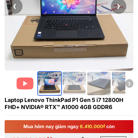
❮
❯
❯
Laptop Lenovo ThinkPad P1 Gen 5 i7 12800H
FHD+ NVIDIA® RTX™ A1000 4GB GDDR6
Mua hôm nay giảm ngay
6.410.000
₫
còn