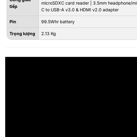
microSDXC card reader | 3.5mm headphone/mi
tiếp
C to USB-A v3.0 & HDMI v2.0 adapter
Pin
99.5Whr battery
Trọng lượng
2.13 Kg