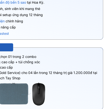
uẩn độ bền 5 sao
tại Hoa Kỳ.
h, sinh viên khi mang thẻ
ói setup ứng dụng 12 tháng
iện
chính hãng
ụ nâng cấp
astest
 chọn 01 trong 2 combo
 cao cấp + túi chống xóc
 cao cấp
Gold Service) cho 04 lần trong 12 tháng trị giá 1.200.000đ tại
ách Tay Shop