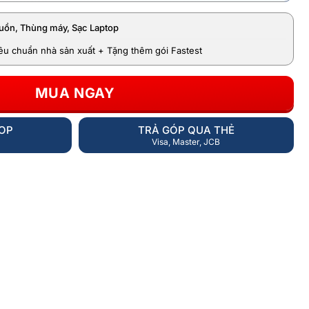
uồn, Thùng máy, Sạc Laptop
iêu chuẩn nhà sản xuất + Tặng thêm gói Fastest
MUA NGAY
HOP
TRẢ GÓP QUA THẺ
Visa, Master, JCB