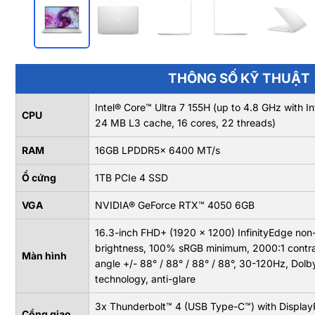
THÔNG SỐ KỸ THUẬT
Intel® Core™ Ultra 7 155H (up to 4.8 GHz with I
CPU
24 MB L3 cache, 16 cores, 22 threads)
RAM
16GB LPDDR5x 6400 MT/s
Ổ cứng
1TB PCIe 4 SSD
VGA
NVIDIA® GeForce RTX™ 4050 6GB
16.3-inch FHD+ (1920 x 1200) InfinityEdge non-
brightness, 100% sRGB minimum, 2000:1 contras
Màn hình
angle +/- 88° / 88° / 88° / 88°, 30-120Hz, Dolb
technology, anti-glare
3x Thunderbolt™ 4 (USB Type-C™) with DisplayP
Cổng giao