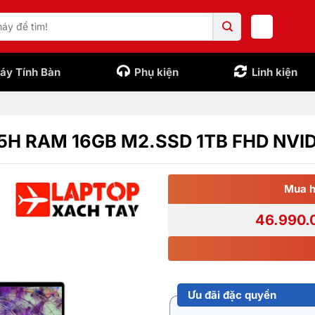
áy Tính Bàn
Phụ kiện
Linh kiện
 155H RAM 16GB M2.SSD 1TB FHD NV
Mua h
46.990.
Ưu đãi đặc quyền