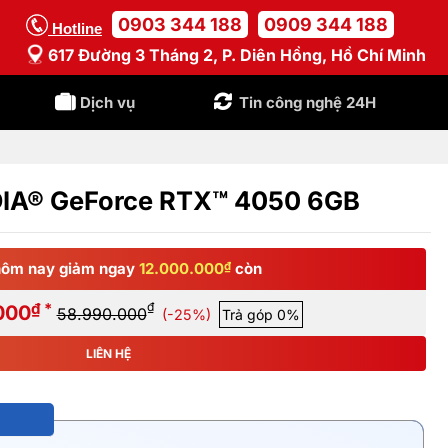
0903 344 188
0909 344 188
Hotline
617 Đường 3 Tháng 2, P. Diên Hồng, Hồ Chí Minh
Dịch vụ
Tin công nghệ 24H
IDIA® GeForce RTX™ 4050 6GB
ôm nay giảm ngay
12.000.000
₫
còn
₫ *
₫
000
58.990.000
(-25%)
Trả góp 0%
LIÊN HỆ