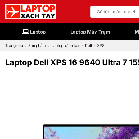
Bỏ
Tìm
qua
kiếm:
nội
dung
Laptop
Laptop Máy Trạm
M
Trang chủ
Sản phẩm
Laptop xách tay
Dell
XPS
Laptop Dell XPS 16 9640 Ultra 7