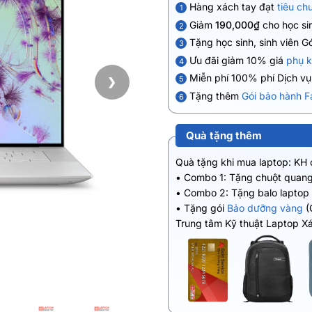
Hàng xách tay đạt
tiêu ch
1
Giảm
190,000₫
cho học sin
2
Tặng học sinh, sinh viên G
3
Ưu đãi giảm 10% giá
phụ k
4
Miễn phí 100% phí Dịch v
5
❯
Tặng thêm
Gói bảo hành F
6
Quà tặng thêm
Quà tặng khi mua laptop: KH
• Combo 1: Tặng chuột quang
• Combo 2: Tặng balo laptop
• Tặng gói
Bảo dưỡng vàng
(
Trung tâm Kỹ thuật Laptop X