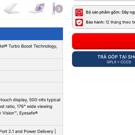
❯
Bộ sản phẩm gồm:
Dây ng
Bảo hành:
12 tháng theo t
ntel® Turbo Boost Technology,
TRẢ GÓP TẠI S
GPLX + CCCD
touch display, 500-nits typical
t ratio, 176° wide viewing
y Vision™, Eyesafe®
ort 2.1 and Power Delivery |