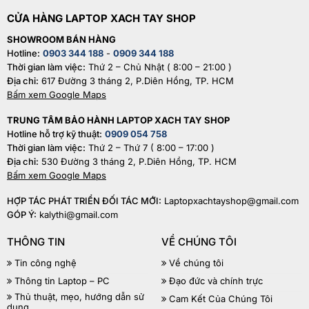
CỬA HÀNG LAPTOP XACH TAY SHOP
SHOWROOM BÁN HÀNG
Hotline:
0903 344 188
-
0909 344 188
Thời gian làm việc:
Thứ 2 – Chủ Nhật ( 8:00 – 21:00 )
Địa chỉ:
617 Đường 3 tháng 2, P.Diên Hồng, TP. HCM
Bấm xem Google Maps
TRUNG TÂM BẢO HÀNH LAPTOP XACH TAY SHOP
Hotline hỗ trợ kỹ thuật:
0909 054 758
Thời gian làm việc:
Thứ 2 – Thứ 7 ( 8:00 – 17:00 )
Địa chỉ:
530 Đường 3 tháng 2, P.Diên Hồng, TP. HCM
Bấm xem Google Maps
HỢP TÁC PHÁT TRIỂN ĐỐI TÁC MỚI:
Laptopxachtayshop@gmail.com
GÓP Ý:
kalythi@gmail.com
THÔNG TIN
VỀ CHÚNG TÔI
Tin công nghệ
Về chúng tôi
Thông tin Laptop – PC
Đạo đức và chính trực
Thủ thuật, mẹo, hướng dẫn sử
Cam Kết Của Chúng Tôi
dụng