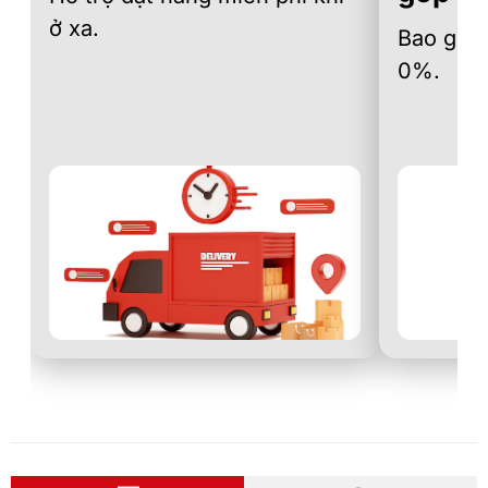
ở xa.
Bao gồm 
0%.