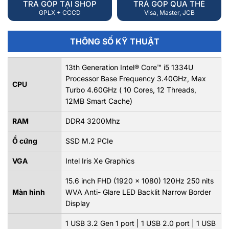
TRẢ GÓP TẠI SHOP
TRẢ GÓP QUA THẺ
GPLX + CCCD
Visa, Master, JCB
THÔNG SỐ KỸ THUẬT
13th Generation Intel® Core™ i5 1334U
Processor Base Frequency 3.40GHz, Max
CPU
Turbo 4.60GHz ( 10 Cores, 12 Threads,
12MB Smart Cache)
RAM
DDR4 3200Mhz
Ổ cứng
SSD M.2 PCIe
VGA
Intel Iris Xe Graphics
15.6 inch FHD (1920 x 1080) 120Hz 250 nits
Màn hình
WVA Anti- Glare LED Backlit Narrow Border
Display
1 USB 3.2 Gen 1 port | 1 USB 2.0 port | 1 USB