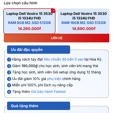
Lựa chọn cấu hình
Laptop Dell Vostro 15 3530
Laptop Dell Vostro 15 3530
i5 1334U FHD
i5 1334U FHD
RAM 8GB M2.SSD 512GB
RAM 16GB M2.SSD 512GB
14.290.000
₫
14.890.000
₫
LIÊN HỆ
Ưu đãi đặc quyền
Hàng xách tay đạt
tiêu chuẩn độ bền 5 sao
tại Hoa Kỳ.
1
Giảm
190,000₫
cho học sinh, sinh viên khi mang thẻ
2
Tặng học sinh, sinh viên Gói setup ứng dụng 12 tháng
3
Ưu đãi giảm 10% giá
phụ kiện
chính hãng
4
Miễn phí 100% phí Dịch vụ nâng cấp
5
Tặng thêm
Gói bảo hành Fastest
6
Quà tặng thêm