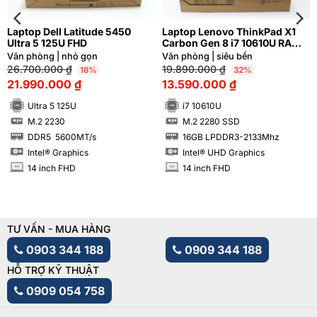
Laptop Dell Latitude 5450
Laptop Lenovo ThinkPad X1
Ultra 5 125U FHD
Carbon Gen 8 i7 10610U RAM
16GB FHD | Hàng xách tay 99%
Văn phòng | nhỏ gọn
Văn phòng | siêu bền
26.700.000
₫
19.890.000
₫
18%
32%
21.990.000
₫
13.590.000
₫
Ultra 5 125U
i7 10610U
M.2 2230
M.2 2280 SSD
SSD
SSD
DDR5 5600MT/s
16GB LPDDR3-2133Mhz
RAM
RAM
Intel® Graphics
Intel® UHD Graphics
14 inch FHD
14 inch FHD
INCH
INCH
TƯ VẤN - MUA HÀNG
0903 344 188
0909 344 188
HỖ TRỢ KỸ THUẬT
0909 054 758