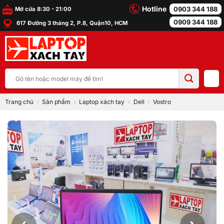
Bỏ
Hotline
0903 344 188
Mở cửa 8:30 - 21:00
qua
0909 344 188
617 Đường 3 tháng 2, P.8, Quận10, HCM
nội
dung
Tìm
kiếm:
Trang chủ
Sản phẩm
Laptop xách tay
Dell
Vostro