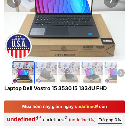
❮
❯
❯
Laptop Dell Vostro 15 3530 i5 1334U FHD
Mua hôm nay giảm ngay
undefined
₫
còn
₫ *
₫
undefined
undefined
(undefined%)
Trả góp 0%