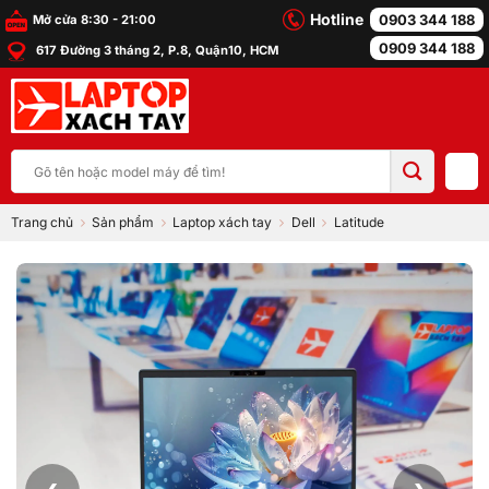
Bỏ
Hotline
0903 344 188
Mở cửa 8:30 - 21:00
qua
0909 344 188
617 Đường 3 tháng 2, P.8, Quận10, HCM
nội
dung
Tìm
kiếm:
Trang chủ
Sản phẩm
Laptop xách tay
Dell
Latitude