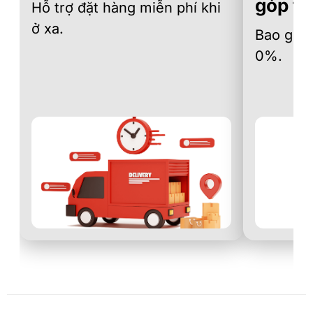
góp th
Hỗ trợ đặt hàng miễn phí khi
ở xa.
Bao gồm 
0%.