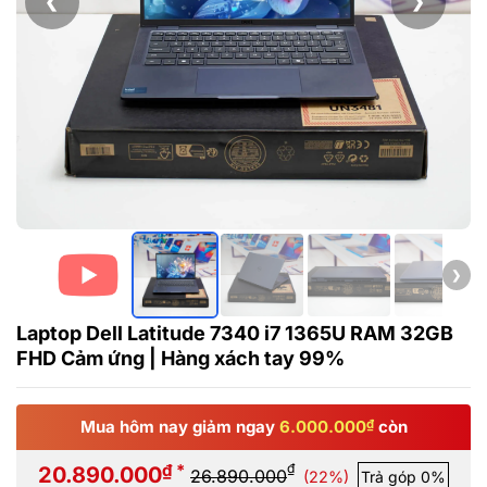
❮
❯
❯
Laptop Dell Latitude 7340 i7 1365U RAM 32GB
FHD Cảm ứng | Hàng xách tay 99%
Mua hôm nay giảm ngay
6.000.000
₫
còn
₫ *
₫
20.890.000
26.890.000
(22%)
Trả góp 0%