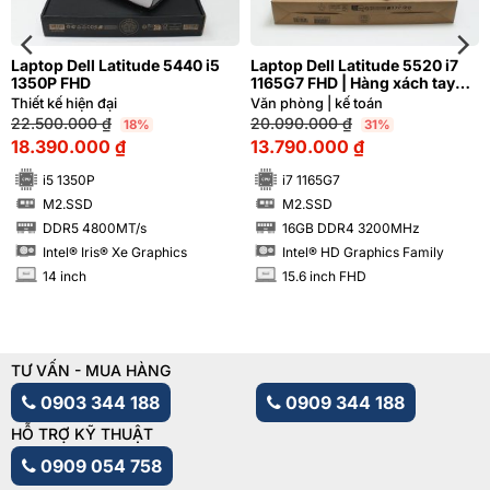
Laptop Dell Latitude 5440 i5
Laptop Dell Latitude 5520 i7
1350P FHD
1165G7 FHD | Hàng xách tay
99%
Thiết kế hiện đại
Văn phòng | kế toán
22.500.000
₫
20.090.000
₫
18%
31%
18.390.000
₫
13.790.000
₫
i5 1350P
i7 1165G7
M2.SSD
M2.SSD
SSD
SSD
DDR5 4800MT/s
16GB DDR4 3200MHz
RAM
RAM
Intel® Iris® Xe Graphics
Intel® HD Graphics Family
14 inch
15.6 inch FHD
INCH
INCH
TƯ VẤN - MUA HÀNG
0903 344 188
0909 344 188
HỖ TRỢ KỸ THUẬT
0909 054 758