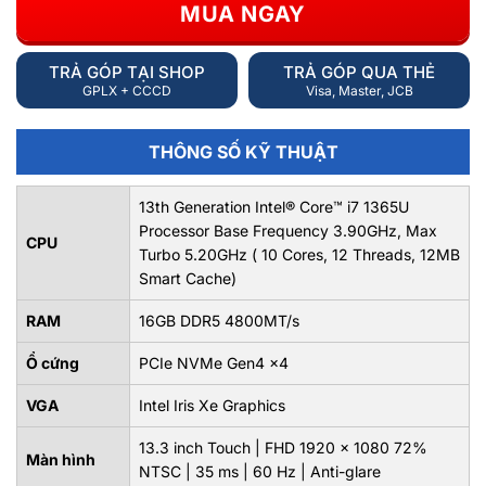
MUA NGAY
TRẢ GÓP TẠI SHOP
TRẢ GÓP QUA THẺ
GPLX + CCCD
Visa, Master, JCB
THÔNG SỐ KỸ THUẬT
13th Generation Intel® Core™ i7 1365U
Processor Base Frequency 3.90GHz, Max
CPU
Turbo 5.20GHz ( 10 Cores, 12 Threads, 12MB
Smart Cache)
RAM
16GB DDR5 4800MT/s
Ổ cứng
PCIe NVMe Gen4 x4
VGA
Intel Iris Xe Graphics
13.3 inch Touch | FHD 1920 x 1080 72%
Màn hình
NTSC | 35 ms | 60 Hz | Anti-glare