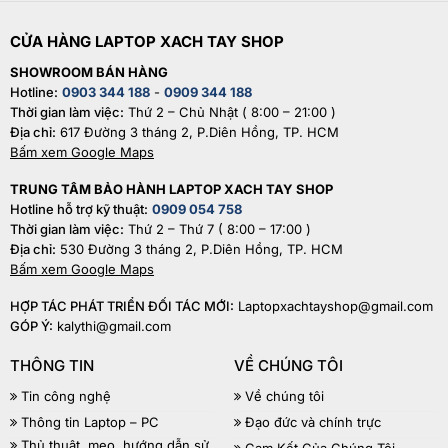
CỬA HÀNG LAPTOP XACH TAY SHOP
SHOWROOM BÁN HÀNG
Hotline:
0903 344 188
-
0909 344 188
Thời gian làm việc:
Thứ 2 – Chủ Nhật ( 8:00 – 21:00 )
Địa chỉ:
617 Đường 3 tháng 2, P.Diên Hồng, TP. HCM
Bấm xem Google Maps
TRUNG TÂM BẢO HÀNH LAPTOP XACH TAY SHOP
Hotline hỗ trợ kỹ thuật:
0909 054 758
Thời gian làm việc:
Thứ 2 – Thứ 7 ( 8:00 – 17:00 )
Địa chỉ:
530 Đường 3 tháng 2, P.Diên Hồng, TP. HCM
Bấm xem Google Maps
HỢP TÁC PHÁT TRIỂN ĐỐI TÁC MỚI:
Laptopxachtayshop@gmail.com
GÓP Ý:
kalythi@gmail.com
THÔNG TIN
VỀ CHÚNG TÔI
Tin công nghệ
Về chúng tôi
Thông tin Laptop – PC
Đạo đức và chính trực
Thủ thuật, mẹo, hướng dẫn sử
Cam Kết Của Chúng Tôi