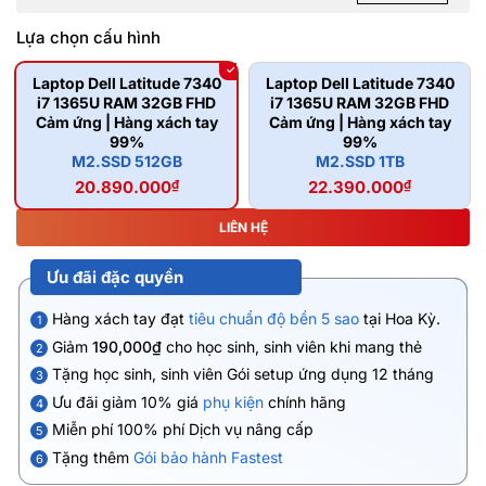
Lựa chọn cấu hình
Laptop Dell Latitude 7340
Laptop Dell Latitude 7340
i7 1365U RAM 32GB FHD
i7 1365U RAM 32GB FHD
Cảm ứng | Hàng xách tay
Cảm ứng | Hàng xách tay
99%
99%
M2.SSD 512GB
M2.SSD 1TB
20.890.000
₫
22.390.000
₫
LIÊN HỆ
Ưu đãi đặc quyền
Hàng xách tay đạt
tiêu chuẩn độ bền 5 sao
tại Hoa Kỳ.
1
Giảm
190,000₫
cho học sinh, sinh viên khi mang thẻ
2
Tặng học sinh, sinh viên Gói setup ứng dụng 12 tháng
3
Ưu đãi giảm 10% giá
phụ kiện
chính hãng
4
Miễn phí 100% phí Dịch vụ nâng cấp
5
Tặng thêm
Gói bảo hành Fastest
6