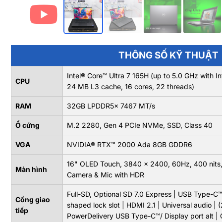
THÔNG SỐ KỸ THUẬT
Intel® Core™ Ultra 7 165H (up to 5.0 GHz with I
CPU
24 MB L3 cache, 16 cores, 22 threads)
RAM
32GB LPDDR5x 7467 MT/s
Ổ cứng
M.2 2280, Gen 4 PCIe NVMe, SSD, Class 40
VGA
NVIDIA® RTX™ 2000 Ada 8GB GDDR6
16" OLED Touch, 3840 x 2400, 60Hz, 400 nits,
Màn hình
Camera & Mic with HDR
Full-SD, Optional SD 7.0 Express | USB Type-C™
Cổng giao
shaped lock slot | HDMI 2.1 | Universal audio | 
tiếp
PowerDelivery USB Type-C™/ Display port alt |