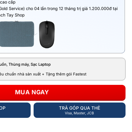
 cao cấp
Gold Service) cho 04 lần trong 12 tháng trị giá 1.200.000đ tại
ách Tay Shop
uồn, Thùng máy, Sạc Laptop
iêu chuẩn nhà sản xuất + Tặng thêm gói Fastest
MUA NGAY
HOP
TRẢ GÓP QUA THẺ
Visa, Master, JCB