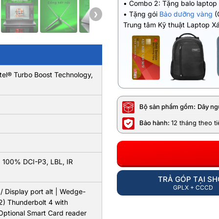
• Combo 2: Tặng balo laptop
• Tặng gói
Bảo dưỡng vàng
(
❯
Trung tâm Kỹ thuật Laptop X
ntel® Turbo Boost Technology,
Bộ sản phẩm gồm:
Dây ng
Bảo hành:
12 tháng theo t
 100% DCI-P3, LBL, IR
TRẢ GÓP TẠI S
GPLX + CCCD
/ Display port alt | Wedge-
(2) Thunderbolt 4 with
 Optional Smart Card reader