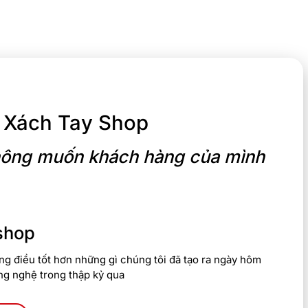
 Xách Tay Shop
 máy được gia công cứng cáp, khả năng chống va đập tốt, đảm
 từ chất liệu và chất lượng của bản lề máy, cho phép mở máy
 không muốn khách hàng của mình
ọn với bề dày 22.17mm, rộng 353.68mm, và sâu 240.33mm, giúp
shop
 Máy được sử dụng nhựa tái chế, nhôm tái chế, và có mức khí
g điều tốt hơn những gì chúng tôi đã tạo ra ngày hôm
ng nghệ trong thập kỷ qua