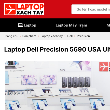
Bỏ
Tìm
qua
kiếm:
nội
dung
Laptop
Laptop Máy Trạm
M
Trang chủ
Sản phẩm
Laptop xách tay
Dell
Precision
Laptop Dell Precision 5690 USA 