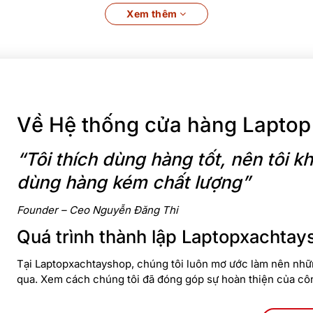
Xem thêm
Đánh giá Laptop Dell Precision 5690 Ultra : Cao cấp, sang
trọng, chuyên nghiệp, đỉnh cao công nghệ AI
Về Hệ thống cửa hàng Laptop
 cấp, mang đến vẻ ngoài sang trọng và độ bền vượt trội. Khung
ôi trường làm việc khắc nghiệt nhất. Độ hoàn thiện máy còn đến
“Tôi thích dùng hàng tốt, nên tôi
o cấp.
dùng hàng kém chất lượng”
ột chiếc laptop Workstation cực kỳ di động. Kích thước nhỏ g
Founder – Ceo Nguyễn Đăng Thi
Quá trình thành lập Laptopxachtay
g điều này trong quá trình sản xuất Dell Precision 5690 Ultra.
Tại Laptopxachtayshop, chúng tôi luôn mơ ước làm nên nhữn
nh.
qua. Xem cách chúng tôi đã đóng góp sự hoàn thiện của cô
 Ultra và RTX ADA chuyên nghiệp