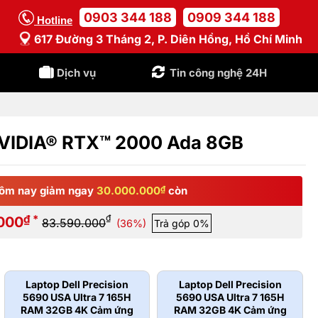
0903 344 188
0909 344 188
Hotline
617 Đường 3 Tháng 2, P. Diên Hồng, Hồ Chí Minh
Dịch vụ
Tin công nghệ 24H
NVIDIA® RTX™ 2000 Ada 8GB
ôm nay giảm ngay
30.000.000
₫
còn
₫ *
₫
000
83.590.000
(36%)
Trả góp 0%
Laptop Dell Precision
Laptop Dell Precision
5690 USA Ultra 7 165H
5690 USA Ultra 7 165H
RAM 32GB 4K Cảm ứng
RAM 32GB 4K Cảm ứng