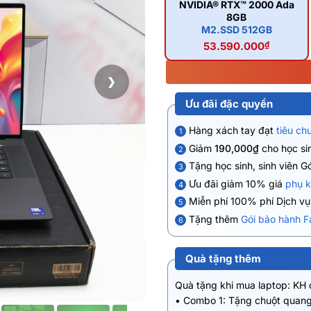
NVIDIA® RTX™ 2000 Ada
8GB
M2.SSD 512GB
53.590.000
₫
❯
Ưu đãi đặc quyền
Hàng xách tay đạt
tiêu ch
1
Giảm
190,000₫
cho học sin
2
Tặng học sinh, sinh viên G
3
Ưu đãi giảm 10% giá
phụ k
4
Miễn phí 100% phí Dịch v
5
Tặng thêm
Gói bảo hành F
6
Quà tặng thêm
Quà tặng khi mua laptop: KH
• Combo 1: Tặng chuột quang