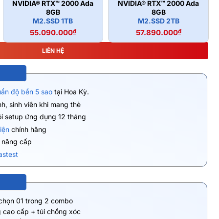
NVIDIA® RTX™ 2000 Ada
NVIDIA® RTX™ 2000 Ada
8GB
8GB
M2.SSD 1TB
M2.SSD 2TB
55.090.000
₫
57.890.000
₫
LIÊN HỆ
uẩn độ bền 5 sao
tại Hoa Kỳ.
h, sinh viên khi mang thẻ
ói setup ứng dụng 12 tháng
iện
chính hãng
ụ nâng cấp
astest
 chọn 01 trong 2 combo
 cao cấp + túi chống xóc