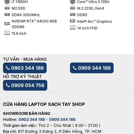
i7 11850H
Core™ Ultra 5 135H
M2.SSD
M.2 2230, Gen4
SSD
SSD
DDR4 3200MHz
DDR5
RAM
RAM
NVIDIA® RTX™ A4000 8GB
Intel® Arc™ Graphics
GDDR6
14 inch FHD
INCH
15.6 inch
INCH
TƯ VẤN - MUA HÀNG
0903 344 188
0909 344 188
HỖ TRỢ KỸ THUẬT
0909 054 758
CỬA HÀNG LAPTOP XACH TAY SHOP
SHOWROOM BÁN HÀNG
Hotline:
0903 344 188
-
0909 344 188
Thời gian làm việc:
Thứ 2 – Chủ Nhật ( 8:00 – 21:00 )
Địa chỉ:
617 Đường 3 tháng 2, P.Diên Hồng, TP. HCM