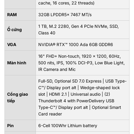
cache, 16 cores, 22 threads)
RAM
32GB LPDDR5x 7467 MT/s
1 TB, M.2 2280, Gen 4 PCIe NVMe, SSD,
Ổ cứng
Class 40
VGA
NVIDIA® RTX™ 1000 Ada 6GB GDDR6
16" FHD+ Non-touch, 1920 x 1200, 60Hz,
Màn hình
500 nits, IPS, 100% DCI-P3, Low Blue Light,
IR Camera and Mic
Full-SD, Optional SD 7.0 Express | USB Type-
C™/ Display port alt | Wedge-shaped lock
Cổng giao
slot | HDMI 2.1 | Universal audio | (2)
tiếp
Thunderbolt 4 with PowerDelivery USB
Type-C™/ Display port alt | Optional Smart
Card reader
Pin
6-Cell 100Whr Lithium battery