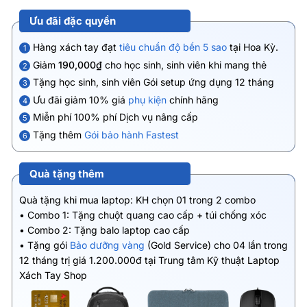
Ưu đãi đặc quyền
Hàng xách tay đạt
tiêu chuẩn độ bền 5 sao
tại Hoa Kỳ.
1
Giảm
190,000₫
cho học sinh, sinh viên khi mang thẻ
2
Tặng học sinh, sinh viên Gói setup ứng dụng 12 tháng
3
Ưu đãi giảm 10% giá
phụ kiện
chính hãng
4
Miễn phí 100% phí Dịch vụ nâng cấp
5
Tặng thêm
Gói bảo hành Fastest
6
Quà tặng thêm
Quà tặng khi mua laptop: KH chọn 01 trong 2 combo
• Combo 1: Tặng chuột quang cao cấp + túi chống xóc
• Combo 2: Tặng balo laptop cao cấp
• Tặng gói
Bảo dưỡng vàng
(Gold Service) cho 04 lần trong
12 tháng trị giá 1.200.000đ tại Trung tâm Kỹ thuật Laptop
Xách Tay Shop