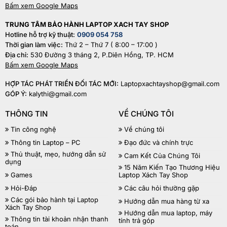
Bấm xem Google Maps
TRUNG TÂM BẢO HÀNH LAPTOP XACH TAY SHOP
Hotline hỗ trợ kỹ thuật:
0909 054 758
Thời gian làm việc:
Thứ 2 – Thứ 7 ( 8:00 – 17:00 )
Địa chỉ:
530 Đường 3 tháng 2, P.Diên Hồng, TP. HCM
Bấm xem Google Maps
HỢP TÁC PHÁT TRIỂN ĐỐI TÁC MỚI:
Laptopxachtayshop@gmail.com
GÓP Ý:
kalythi@gmail.com
THÔNG TIN
VỀ CHÚNG TÔI
Tin công nghệ
Về chúng tôi
Thông tin Laptop – PC
Đạo đức và chính trực
Thủ thuật, mẹo, hướng dẫn sử
Cam Kết Của Chúng Tôi
dụng
15 Năm Kiến Tạo Thương Hiệu
Games
Laptop Xách Tay Shop
Hỏi-Đáp
Các câu hỏi thường gặp
Các gói bảo hành tại Laptop
Hướng dẫn mua hàng từ xa
Xách Tay Shop
Hướng dẫn mua laptop, máy
Thông tin tài khoản nhận thanh
tính trả góp
toán