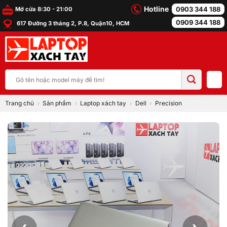
Bỏ
Hotline
0903 344 188
Mở cửa 8:30 - 21:00
qua
0909 344 188
617 Đường 3 tháng 2, P.8, Quận10, HCM
nội
dung
Tìm
kiếm:
Trang chủ
Sản phẩm
Laptop xách tay
Dell
Precision