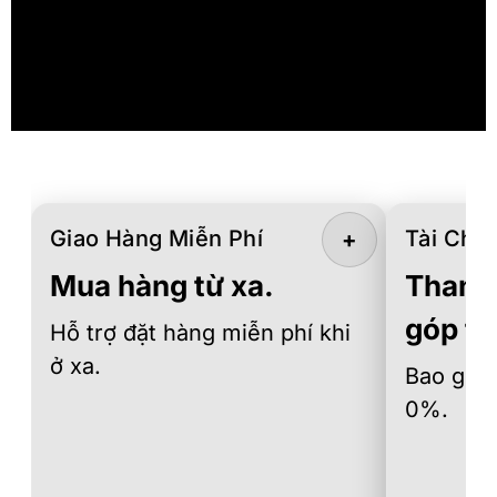
Giao Hàng Miễn Phí
Tài Chín
+
Mua hàng từ xa.
Thanh 
góp th
Hỗ trợ đặt hàng miễn phí khi
ở xa.
Bao gồm 
0%.