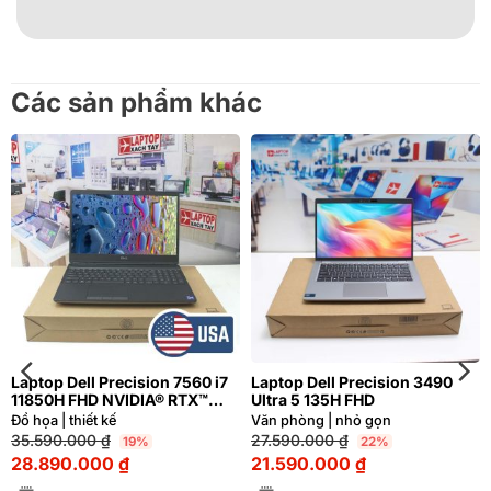
Các sản phẩm khác
Laptop Dell Precision 7560 i7
Laptop Dell Precision 3490
11850H FHD NVIDIA® RTX™
Ultra 5 135H FHD
A4000 8GB
Đồ họa | thiết kế
Văn phòng | nhỏ gọn
35.590.000
₫
27.590.000
₫
19%
22%
28.890.000
₫
21.590.000
₫