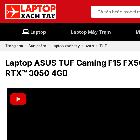
Bỏ
Tìm
qua
kiếm:
nội
dung
Laptop
Laptop Máy Trạm
M
Trang chủ
Sản phẩm
Laptop xách tay
Asus
TUF
Laptop ASUS TUF Gaming F15 FX5
RTX™ 3050 4GB