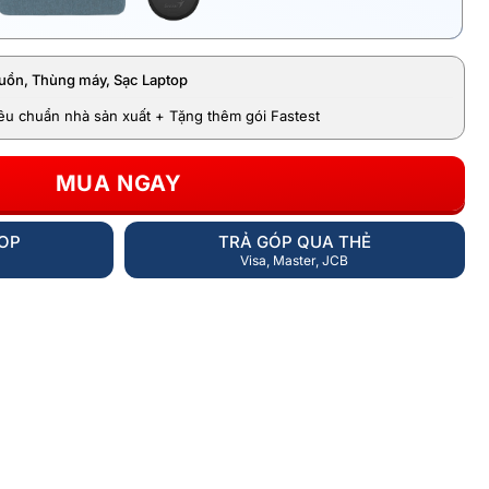
uồn, Thùng máy, Sạc Laptop
iêu chuẩn nhà sản xuất + Tặng thêm gói Fastest
MUA NGAY
HOP
TRẢ GÓP QUA THẺ
Visa, Master, JCB