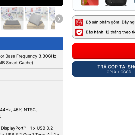
❯
Bộ sản phẩm gồm:
Dây ng
Bảo hành:
12 tháng theo t
ssor Base Frequency 3.30GHz,
8MB Smart Cache)
TRẢ GÓP TẠI S
GPLX + CCCD
, 144Hz, 45% NTSC,
c
 DisplayPort™ | 1 x USB 3.2
 x USB 3.2 Gen 1 Type-A | 1 x