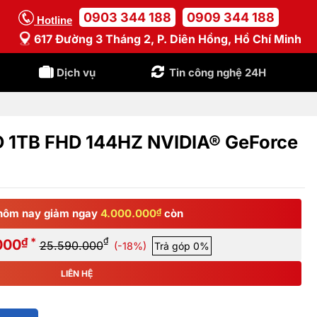
0903 344 188
0909 344 188
Hotline
617 Đường 3 Tháng 2, P. Diên Hồng, Hồ Chí Minh
Dịch vụ
Tin công nghệ 24H
 1TB FHD 144HZ NVIDIA® GeForce
hôm nay giảm ngay
4.000.000
₫
còn
₫ *
₫
000
25.590.000
(-18%)
Trả góp 0%
LIÊN HỆ