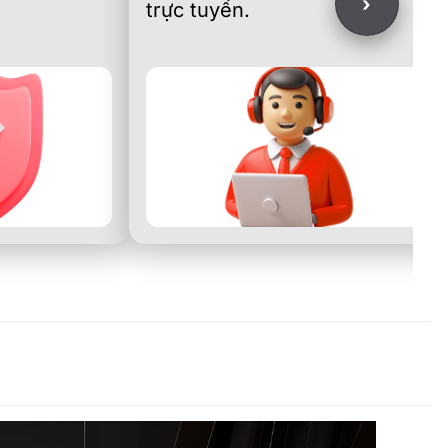
›
trực tuyến.