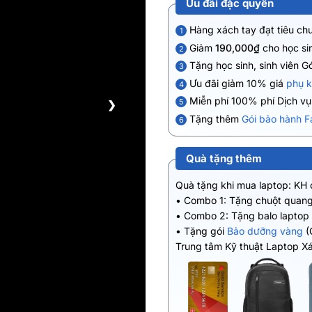
Ưu đãi đặc quyền
Hàng xách tay đạt tiêu ch
1
Giảm
190,000₫
cho học sin
2
Tặng học sinh, sinh viên G
3
Ưu đãi giảm 10% giá
phụ k
4
Miễn phí 100% phí Dịch v
5
❯
Tặng thêm
Gói bảo hành F
6
Quà tặng thêm
Quà tặng khi mua laptop: KH
• Combo 1: Tặng chuột quang
• Combo 2: Tặng balo laptop
• Tặng gói
Bảo dưỡng vàng
(
Trung tâm Kỹ thuật Laptop X