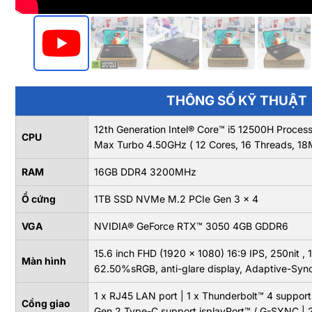
THÔNG SỐ KỸ THUẬT
12th Generation Intel® Core™ i5 12500H Proce
CPU
Max Turbo 4.50GHz ( 12 Cores, 16 Threads, 1
RAM
16GB DDR4 3200MHz
Ổ cứng
1TB SSD NVMe M.2 PCIe Gen 3 x 4
VGA
NVIDIA® GeForce RTX™ 3050 4GB GDDR6
15.6 inch FHD (1920 x 1080) 16:9 IPS, 250nit 
Màn hình
62.50%sRGB, anti-glare display, Adaptive-Syn
1 x RJ45 LAN port | 1 x Thunderbolt™ 4 support
Cổng giao
Gen 2 Type-C support isplayPort™ / G-SYNC | 2