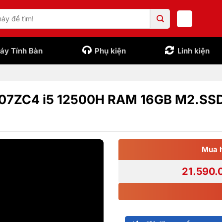
áy Tính Bàn
Phụ kiện
Linh kiện
07ZC4 i5 12500H RAM 16GB M2.SSD
Mua 
21.590.