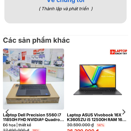
( Thành lập và phát triển )
Các sản phẩm khác
Laptop Dell Precision 5560 i7
Laptop ASUS Vivobook 16X
11850H FHD NVIDIA® Quadro
K3605ZU i5 12500H RAM 16GB
T1200 4GB | Hàng xách tay
M2.SSD 512GB FHD+ 144Hz
30.590.000
₫
Đồ họa | thiết kế
14%
99%
NVIDIA® GeForce RTX™ 4050
27.490.000
₫
18%