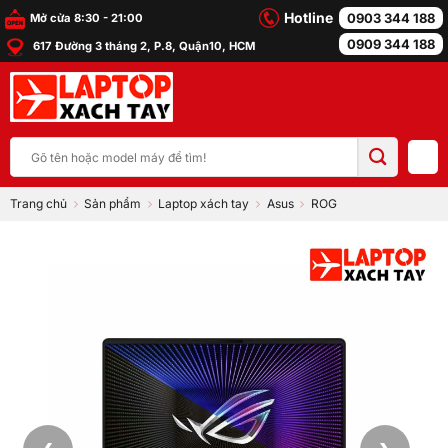
Bỏ
Hotline
0903 344 188
Mở cửa 8:30 - 21:00
qua
0909 344 188
617 Đường 3 tháng 2, P.8, Quận10, HCM
nội
dung
Tìm
kiếm:
Trang chủ
Sản phẩm
Laptop xách tay
Asus
ROG