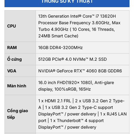
THÔNG SỐ KỸ THUẬT
13th Generation Intel® Core™ i7 13620H
Processor Base Frequency 3.60GHz, Max
CPU
Turbo 4.90GHz ( 10 Cores, 16 Threads,
24MB Smart Cache)
RAM
16GB DDR4-3200MHz
Ổ cứng
512GB PCIe® 4.0 NVMe™ M.2 SSD
VGA
NVIDIA® GeForce RTX™ 4060 8GB GDDR6
16.0 inch FHD(1920x 1080), Anti-glare
Màn hình
display, 100%sRGB, 165Hz
1 x HDMI 2.1 FRL | 2 x USB 3.2 Gen 2 Type-
A | 1 x USB 3.2 Gen 2 Type-C support
Cổng giao
DisplayPort™ / power delivery | 1 x RJ45 LAN
tiếp
port | 1 x Thunderbolt™ 4 support
DisplayPort™ / power delivery