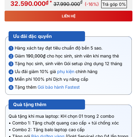
₫ *
₫
32.590.000
37.990.000
(-16%)
Trả góp 0%
LIÊN HỆ
Ưu đãi đặc quyền
Hàng xách tay đạt tiêu chuẩn độ bền 5 sao.
1
Giảm
190,000₫
cho học sinh, sinh viên khi mang thẻ
2
Tặng học sinh, sinh viên Gói setup ứng dụng 12 tháng
3
Ưu đãi giảm 10% giá
phụ kiện
chính hãng
4
Miễn phí 100% phí Dịch vụ nâng cấp
5
Tặng thêm
Gói bảo hành Fastest
6
Quà tặng thêm
Quà tặng khi mua laptop: KH chọn 01 trong 2 combo
• Combo 1: Tặng chuột quang cao cấp + túi chống xóc
• Combo 2: Tặng balo laptop cao cấp
• Tặng gói
Bảo dưỡng vàng
(Gold Service) cho 04 lần trong