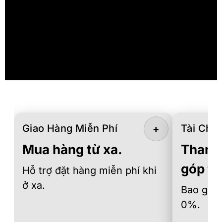
Giao Hàng Miễn Phí
Tài Chín
+
Mua hàng từ xa.
Thanh 
góp th
Hỗ trợ đặt hàng miễn phí khi
ở xa.
Bao gồm 
0%.