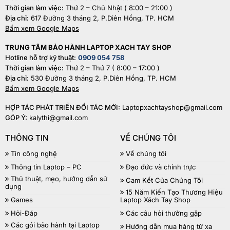
Thời gian làm việc:
Thứ 2 – Chủ Nhật ( 8:00 – 21:00 )
Địa chỉ:
617 Đường 3 tháng 2, P.Diên Hồng, TP. HCM
Bấm xem Google Maps
TRUNG TÂM BẢO HÀNH LAPTOP XACH TAY SHOP
Hotline hỗ trợ kỹ thuật:
0909 054 758
Thời gian làm việc:
Thứ 2 – Thứ 7 ( 8:00 – 17:00 )
Địa chỉ:
530 Đường 3 tháng 2, P.Diên Hồng, TP. HCM
Bấm xem Google Maps
HỢP TÁC PHÁT TRIỂN ĐỐI TÁC MỚI:
Laptopxachtayshop@gmail.com
GÓP Ý:
kalythi@gmail.com
THÔNG TIN
VỀ CHÚNG TÔI
Tin công nghệ
Về chúng tôi
Thông tin Laptop – PC
Đạo đức và chính trực
Thủ thuật, mẹo, hướng dẫn sử
Cam Kết Của Chúng Tôi
dụng
15 Năm Kiến Tạo Thương Hiệu
Games
Laptop Xách Tay Shop
Hỏi-Đáp
Các câu hỏi thường gặp
Các gói bảo hành tại Laptop
Hướng dẫn mua hàng từ xa