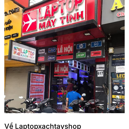
Về Laptopxachtayshop