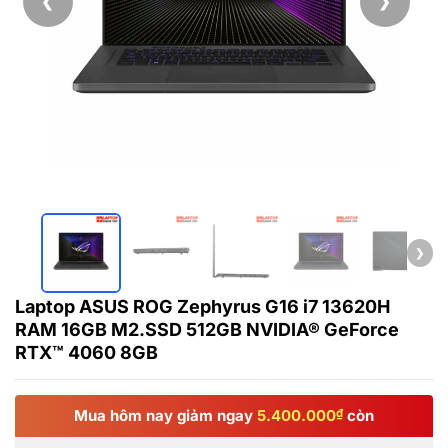
❮
❯
❯
Laptop ASUS ROG Zephyrus G16 i7 13620H
RAM 16GB M2.SSD 512GB NVIDIA® GeForce
RTX™ 4060 8GB
Mua hôm nay giảm ngay
5.400.000
₫
còn