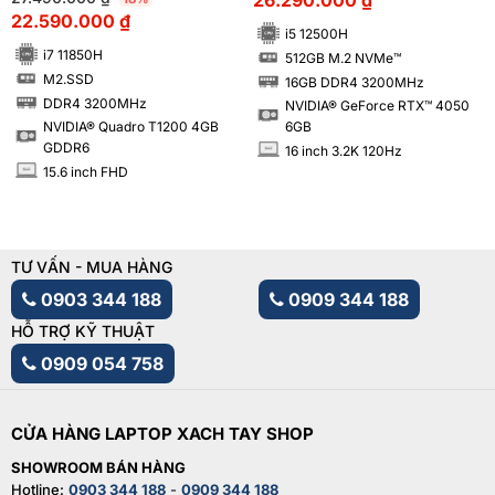
26.290.000
₫
6GB
22.590.000
₫
i5 12500H
i7 11850H
512GB M.2 NVMe™
SSD
M2.SSD
16GB DDR4 3200MHz
SSD
RAM
DDR4 3200MHz
NVIDIA® GeForce RTX™ 4050
RAM
NVIDIA® Quadro T1200 4GB
6GB
GDDR6
16 inch 3.2K 120Hz
INCH
15.6 inch FHD
INCH
TƯ VẤN - MUA HÀNG
0903 344 188
0909 344 188
HỖ TRỢ KỸ THUẬT
0909 054 758
CỬA HÀNG LAPTOP XACH TAY SHOP
SHOWROOM BÁN HÀNG
Hotline:
0903 344 188
-
0909 344 188