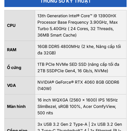
THÔNG SỐ KỸ THUẬT
13th Generation Intel® Core™ i9 13900HX
Processor Base Frequency 3.90GHz, Max
CPU
Turbo 5.40GHz ( 24 Cores, 32 Threads,
36MB Smart Cache)
16GB DDR5 4800MHz (2 khe, Nâng cấp tối
RAM
đa 32GB)
1TB PCIe NVMe SED SSD (nâng cấp tối đa
Ổ cứng
2TB SSDPCIe Gen4, 16 Gb/s, NVMe)
NVIDIA® GeForce® RTX 4060 8GB GDDR6
VGA
(140W)
16 inch WQXGA (2560 x 1600) IPS 165Hz
Màn hình
SlimBezel, sRGB 100%, Acer ComfyView,
500 nits
3x USB 3.2 Gen 2 Type-A | 2x USB 3.2 Gen
Cổng giao
2 Type-C Thunderbolt™ 4 | 1x Ethernet (RJ-