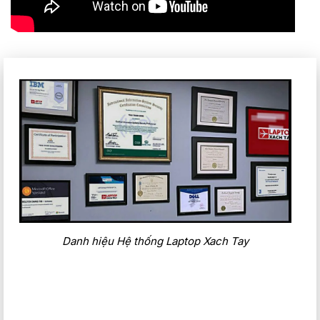
IV. Cổng kết nối
Acer Predator Helios NEO i7 13700HX được trang bị một loạt
các cổng kết nối đa dạng, bao gồm cổng USB-A, USB-C,
HDMI, Ethernet và khe cắm thẻ nhớ. Điều này giúp người
dùng kết nối với các thiết bị ngoại vi và mạng một cách
thuận tiện.
Cổng USB-C hỗ trợ cả dữ liệu và sạc nhanh, cho phép người
Danh hiệu Hệ thống Laptop Xach Tay
dùng sạc máy nhanh chóng và kết nối với các thiết bị ngoại
vi tiện ích. Cổng HDMI cho phép người dùng kết nối máy với
màn hình ngoài để mở rộng không gian làm việc hoặc trải
nghiệm game trên màn hình lớn.