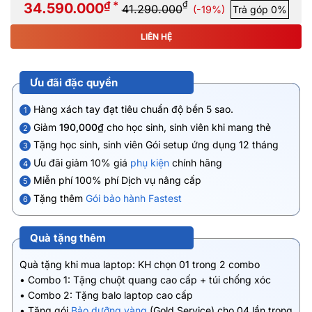
₫ *
₫
34.590.000
41.290.000
(-19%)
Trả góp 0%
LIÊN HỆ
Ưu đãi đặc quyền
Hàng xách tay đạt tiêu chuẩn độ bền 5 sao.
1
Giảm
190,000₫
cho học sinh, sinh viên khi mang thẻ
2
Tặng học sinh, sinh viên Gói setup ứng dụng 12 tháng
3
Ưu đãi giảm 10% giá
phụ kiện
chính hãng
4
Miễn phí 100% phí Dịch vụ nâng cấp
5
Tặng thêm
Gói bảo hành Fastest
6
Quà tặng thêm
Quà tặng khi mua laptop: KH chọn 01 trong 2 combo
• Combo 1: Tặng chuột quang cao cấp + túi chống xóc
• Combo 2: Tặng balo laptop cao cấp
• Tặng gói
Bảo dưỡng vàng
(Gold Service) cho 04 lần trong