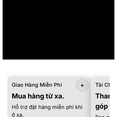
Giao Hàng Miễn Phí
Tài Chín
+
Mua hàng từ xa.
Thanh 
góp th
Hỗ trợ đặt hàng miễn phí khi
ở xa.