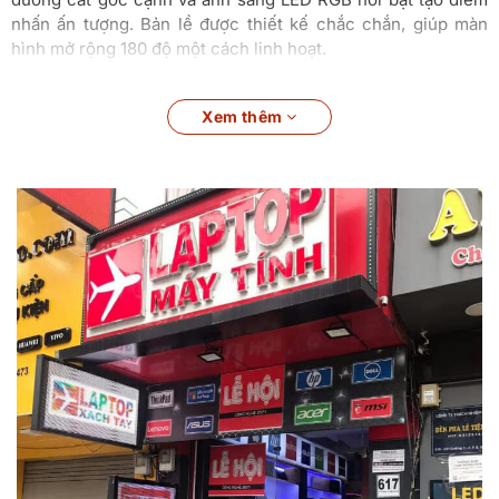
nhấn ấn tượng. Bản lề được thiết kế chắc chắn, giúp màn
hình mở rộng 180 độ một cách linh hoạt.
Bàn phím có đèn nền RGB tùy chỉnh, với hành trình phím
Xem thêm
thoải mái và cảm giác gõ phím nhạy bén, làm tăng trải
nghiệm khi chơi game. Touchpad cũng rộng rãi và nhạy, dễ
dàng điều khiển và thực hiện các thao tác đa điểm.
Với kích thước và trọng lượng ấn tượng cho một laptop
gaming, Predator Helios NEO i7 13700HX vẫn mang lại sự di
động và tiện lợi, phù hợp cho việc mang theo khi di chuyển.