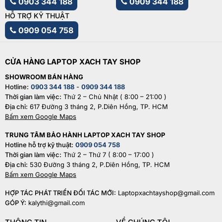
0903 344 188
0909 344 188
HỖ TRỢ KỸ THUẬT
0909 054 758
CỬA HÀNG LAPTOP XACH TAY SHOP
SHOWROOM BÁN HÀNG
Hotline:
0903 344 188
-
0909 344 188
Thời gian làm việc:
Thứ 2 – Chủ Nhật ( 8:00 – 21:00 )
Địa chỉ:
617 Đường 3 tháng 2, P.Diên Hồng, TP. HCM
Bấm xem Google Maps
TRUNG TÂM BẢO HÀNH LAPTOP XACH TAY SHOP
Hotline hỗ trợ kỹ thuật:
0909 054 758
Thời gian làm việc:
Thứ 2 – Thứ 7 ( 8:00 – 17:00 )
Địa chỉ:
530 Đường 3 tháng 2, P.Diên Hồng, TP. HCM
Bấm xem Google Maps
HỢP TÁC PHÁT TRIỂN ĐỐI TÁC MỚI:
Laptopxachtayshop@gmail.com
GÓP Ý:
kalythi@gmail.com