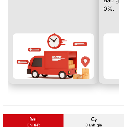
Bao gồm 
0%.
Chi tiết
Đánh giá