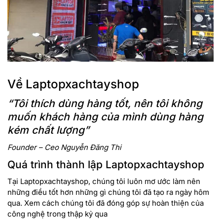
Về Laptopxachtayshop
“Tôi thích dùng hàng tốt, nên tôi không
muốn khách hàng của mình dùng hàng
kém chất lượng”
III. Hiệu năng
Founder – Ceo Nguyễn Đăng Thi
Với vi xử lý Intel Core i7 13700HX mới nhất và card đồ họa
Quá trình thành lập Laptopxachtayshop
NVIDIA GeForce RTX 30 series, Acer Predator Helios NEO i7
13700HX mang lại hiệu năng vượt trội trong cả gaming và
Tại Laptopxachtayshop, chúng tôi luôn mơ ước làm nên
các ứng dụng đồ họa. Khả năng xử lý đa nhiệm mạnh mẽ, mở
những điều tốt hơn những gì chúng tôi đã tạo ra ngày hôm
các ứng dụng nặng mượt mà và không gặp trở ngại.
qua. Xem cách chúng tôi đã đóng góp sự hoàn thiện của
công nghệ trong thập kỷ qua
Màn hình IPS Full HD 15.6 inch với tốc độ làm mới cao và tỉ