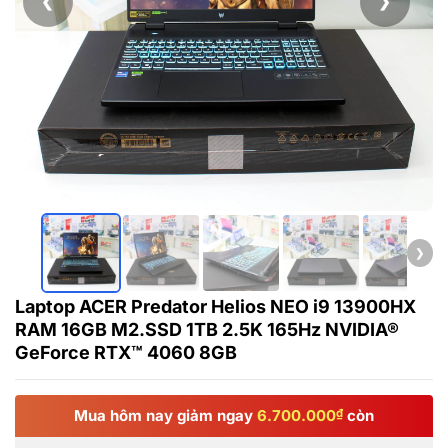
❮
❯
❯
Laptop ACER Predator Helios NEO i9 13900HX
RAM 16GB M2.SSD 1TB 2.5K 165Hz NVIDIA®
GeForce RTX™ 4060 8GB
Mua hôm nay giảm ngay
6.700.000
₫
còn