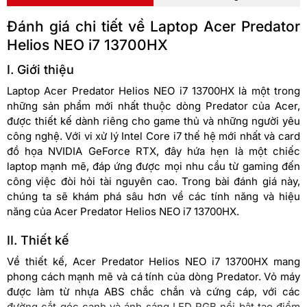
Đánh giá chi tiết về Laptop Acer Predator
Helios NEO i7 13700HX
I. Giới thiệu
Laptop Acer Predator Helios NEO i7 13700HX là một trong
những sản phẩm mới nhất thuộc dòng Predator của Acer,
được thiết kế dành riêng cho game thủ và những người yêu
công nghệ. Với vi xử lý Intel Core i7 thế hệ mới nhất và card
đồ họa NVIDIA GeForce RTX, đây hứa hẹn là một chiếc
laptop mạnh mẽ, đáp ứng được mọi nhu cầu từ gaming đến
công việc đòi hỏi tài nguyên cao. Trong bài đánh giá này,
chúng ta sẽ khám phá sâu hơn về các tính năng và hiệu
năng của Acer Predator Helios NEO i7 13700HX.
II. Thiết kế
Về thiết kế, Acer Predator Helios NEO i7 13700HX mang
phong cách mạnh mẽ và cá tính của dòng Predator. Vỏ máy
được làm từ nhựa ABS chắc chắn và cứng cáp, với các
đường cắt góc cạnh và ánh sáng LED RGB nổi bật tạo điểm