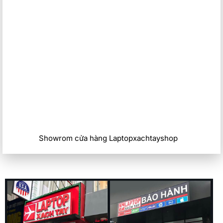
V. Tổng kết
Acer Predator Helios NEO i7 13700HX là một lựa chọn xuất
sắc cho những người yêu thích gaming và công nghệ, với
thiết kế mạnh mẽ, hiệu năng vượt trội và tính di động cao.
Máy đáp ứng mọi yêu cầu từ gaming đến công việc đồ họa
và đa phương tiện, mang lại trải nghiệm sắc nét, mượt mà và
không gì có thể chê vào điểm.
Showrom cửa hàng Laptopxachtayshop