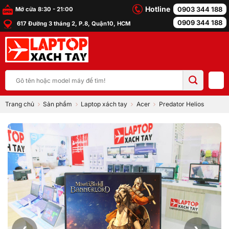
Bỏ
Hotline
0903 344 188
Mở cửa 8:30 - 21:00
qua
0909 344 188
617 Đường 3 tháng 2, P.8, Quận10, HCM
nội
dung
Tìm
kiếm:
Trang chủ
Sản phẩm
Laptop xách tay
Acer
Predator Helios