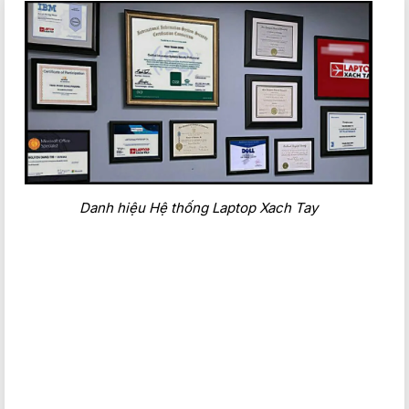
Hiệu năng
Acer Predator Helios Neo 16 được trang bị bộ vi xử lý Intel
Core i9-14900HX, một trong những CPU mạnh mẽ nhất hiện
nay, đảm bảo khả năng xử lý nhanh chóng và mượt mà mọi
tác vụ. Với 32GB RAM, máy có thể xử lý đồng thời nhiều ứng
Danh hiệu Hệ thống Laptop Xach Tay
dụng và trò chơi nặng mà không gặp bất kỳ vấn đề gì về độ
trễ hay giật lag.
Ổ cứng SSD 1TB mang lại không gian lưu trữ rộng rãi và tốc
độ truy cập dữ liệu nhanh chóng, giúp người dùng có thể cài
đặt nhiều trò chơi và ứng dụng mà không lo hết dung lượng.
Đặc biệt, card đồ họa NVIDIA GeForce RTX 4060 8GB
GDDR6 mang lại hiệu suất đồ họa đỉnh cao, hỗ trợ tốt các
tựa game nặng và các ứng dụng đồ họa chuyên nghiệp như
Adobe Photoshop, Premiere Pro, và AutoCAD.