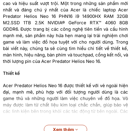
cao và hiệu suất vượt trội. Một trong những sản phẩm mới
nhất và đáng chú ý nhất của Acer là chiếc laptop Acer
Predator Helios Neo 16 PHN16 i9 14900HX RAM 32GB
M2.SSD 1TB 2.5K NVIDIA® GeForce RTX™ 4060 8GB
GDDR6. Được trang bị các công nghệ tiên tiến và cấu hình
mạnh mẽ, sản phẩm này hứa hẹn mang lại trải nghiệm chơi
game và làm việc đồ họa tuyệt vời cho người dùng. Trong
bài viết này, chúng ta sẽ cùng tìm hiểu chi tiết về thiết kế,
màn hình, hiệu năng, bàn phím và touchpad, cổng kết nối, và
thời lượng pin của Acer Predator Helios Neo 16.
Thiết kế
Acer Predator Helios Neo 16 được thiết kế với vẻ ngoài hiện
đại, mạnh mẽ, phù hợp với đối tượng người dùng là các
game thủ và những người làm việc chuyên về đồ họa. Vỏ
máy được làm từ chất liệu kim loại chắc chắn, giúp bảo vệ
các linh kiện bên trong khỏi các tác động từ bên ngoài. Các
đường nét trên máy được gia công tỉ mỉ, kết hợp với logo
Predator nổi bật, tạo nên một vẻ ngoài đầy ấn tượng.
Xem thêm