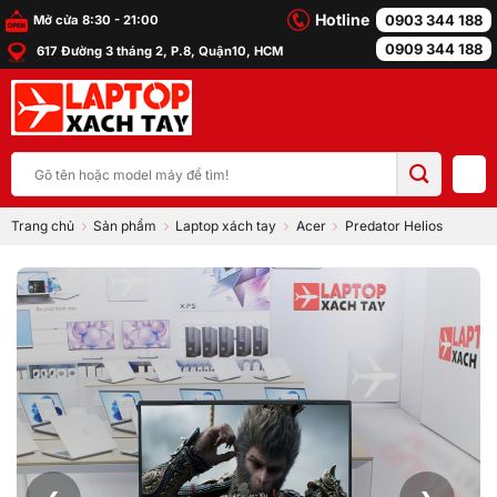
Bỏ
Hotline
0903 344 188
Mở cửa 8:30 - 21:00
qua
0909 344 188
617 Đường 3 tháng 2, P.8, Quận10, HCM
nội
dung
Tìm
kiếm:
Trang chủ
Sản phẩm
Laptop xách tay
Acer
Predator Helios