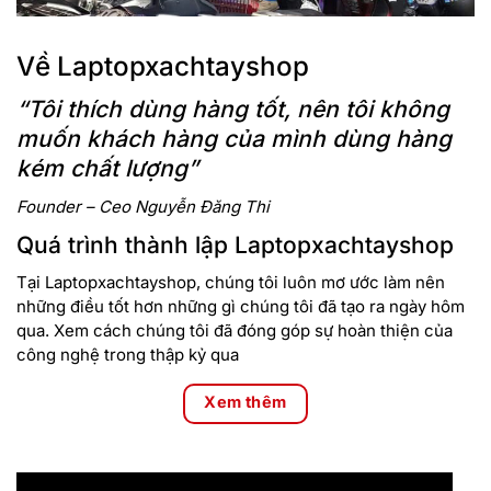
Về Laptopxachtayshop
“Tôi thích dùng hàng tốt, nên tôi không
muốn khách hàng của mình dùng hàng
kém chất lượng”
Founder – Ceo Nguyễn Đăng Thi
Màn hình
Quá trình thành lập Laptopxachtayshop
Màn hình của Acer Predator Helios Neo 16 là một điểm nổi
bật với kích thước 16 inch và độ phân giải 2.5K, mang lại chất
Tại Laptopxachtayshop, chúng tôi luôn mơ ước làm nên
lượng hình ảnh sắc nét và chi tiết. Độ phân giải cao giúp
những điều tốt hơn những gì chúng tôi đã tạo ra ngày hôm
người dùng có thể trải nghiệm các tựa game với đồ họa chân
qua. Xem cách chúng tôi đã đóng góp sự hoàn thiện của
thực, cùng với đó là việc xem phim và làm việc với các ứng
công nghệ trong thập kỷ qua
dụng đồ họa trở nên dễ dàng hơn.
Xem thêm
Màn hình sử dụng công nghệ IPS, cho góc nhìn rộng và màu
sắc chính xác. Điều này đặc biệt quan trọng đối với các
game thủ và người làm việc đồ họa, khi mà mỗi chi tiết nhỏ