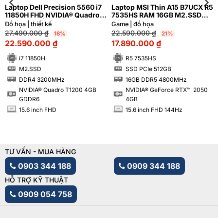
Laptop Dell Precision 5560 i7
Laptop MSI Thin A15 B7UCX R5
11850H FHD NVIDIA® Quadro
7535HS RAM 16GB M2.SSD
T1200 4GB | Hàng xách tay
512GB FHD 144Hz NVIDIA®
Đồ họa | thiết kế
Game | đồ họa
99%
GeForce RTX™ 2050 4GB
27.490.000
₫
22.590.000
₫
18%
21%
22.590.000
₫
17.890.000
₫
i7 11850H
R5 7535HS
M2.SSD
SSD PCIe 512GB
SSD
SSD
DDR4 3200MHz
16GB DDR5 4800MHz
RAM
RAM
NVIDIA® Quadro T1200 4GB
NVIDIA® GeForce RTX™ 2050
GDDR6
4GB
15.6 inch FHD
15.6 inch FHD 144Hz
INCH
INCH
TƯ VẤN - MUA HÀNG
0903 344 188
0909 344 188
HỖ TRỢ KỸ THUẬT
0909 054 758