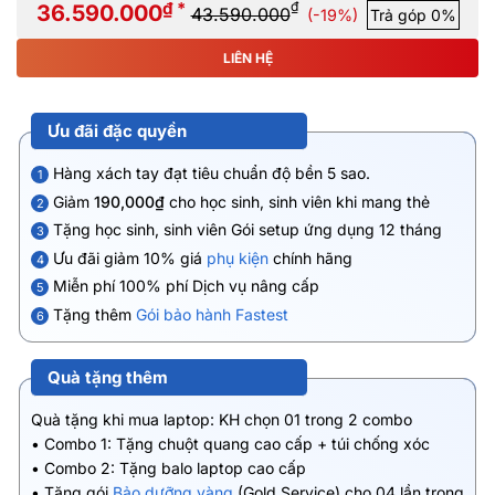
₫ *
₫
36.590.000
43.590.000
(-19%)
Trả góp 0%
LIÊN HỆ
Ưu đãi đặc quyền
Hàng xách tay đạt tiêu chuẩn độ bền 5 sao.
1
Giảm
190,000₫
cho học sinh, sinh viên khi mang thẻ
2
Tặng học sinh, sinh viên Gói setup ứng dụng 12 tháng
3
Ưu đãi giảm 10% giá
phụ kiện
chính hãng
4
Miễn phí 100% phí Dịch vụ nâng cấp
5
Tặng thêm
Gói bảo hành Fastest
6
Quà tặng thêm
Quà tặng khi mua laptop: KH chọn 01 trong 2 combo
• Combo 1: Tặng chuột quang cao cấp + túi chống xóc
• Combo 2: Tặng balo laptop cao cấp
• Tặng gói
Bảo dưỡng vàng
(Gold Service) cho 04 lần trong