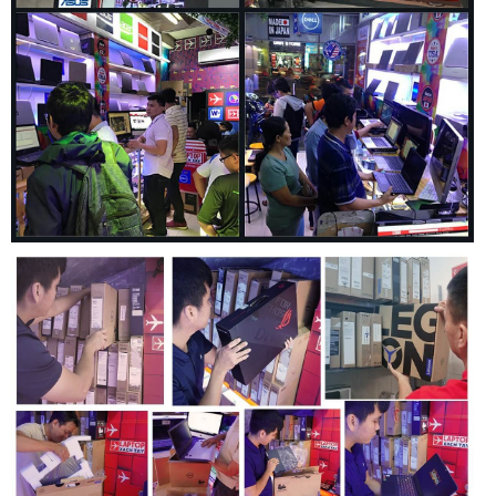
có các cổng USB Type-A và Type-C, cho phép kết nối với
nhiều thiết bị ngoại vi như chuột, bàn phím, và ổ cứng ngoài.
Cổng HDMI và DisplayPort giúp kết nối với các màn hình
ngoài, hỗ trợ tốt cho việc trình chiếu hoặc mở rộng không
gian làm việc.
Máy cũng có cổng Ethernet RJ-45, giúp kết nối mạng ổn
định hơn khi chơi game online. Bên cạnh đó, cổng âm thanh
3.5mm và khe cắm thẻ nhớ SD cũng được tích hợp, mang lại
sự tiện lợi tối đa cho người dùng.
Thời lượng pin
Thời lượng pin luôn là một trong những yếu tố quan trọng
đối với người dùng laptop, đặc biệt là với các game thủ. Acer
Predator Helios Neo 16 được trang bị pin có dung lượng lớn,
đảm bảo thời gian sử dụng lâu dài. Trong các tác vụ thông
thường như lướt web, xem phim, máy có thể hoạt động liên
tục từ 6-8 giờ.
Khi chơi game hoặc thực hiện các tác vụ nặng hơn, thời