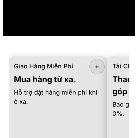
Giao Hàng Miễn Phí
Tài Chín
+
Mua hàng từ xa.
Thanh 
góp th
Hỗ trợ đặt hàng miễn phí khi
ở xa.
Bao gồm 
0%.