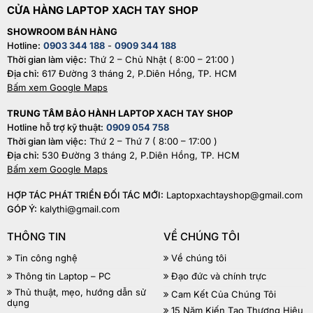
CỬA HÀNG LAPTOP XACH TAY SHOP
SHOWROOM BÁN HÀNG
Hotline:
0903 344 188
-
0909 344 188
Thời gian làm việc:
Thứ 2 – Chủ Nhật ( 8:00 – 21:00 )
Địa chỉ:
617 Đường 3 tháng 2, P.Diên Hồng, TP. HCM
Bấm xem Google Maps
TRUNG TÂM BẢO HÀNH LAPTOP XACH TAY SHOP
Hotline hỗ trợ kỹ thuật:
0909 054 758
Thời gian làm việc:
Thứ 2 – Thứ 7 ( 8:00 – 17:00 )
Địa chỉ:
530 Đường 3 tháng 2, P.Diên Hồng, TP. HCM
Bấm xem Google Maps
HỢP TÁC PHÁT TRIỂN ĐỐI TÁC MỚI:
Laptopxachtayshop@gmail.com
GÓP Ý:
kalythi@gmail.com
THÔNG TIN
VỀ CHÚNG TÔI
Tin công nghệ
Về chúng tôi
Thông tin Laptop – PC
Đạo đức và chính trực
Thủ thuật, mẹo, hướng dẫn sử
Cam Kết Của Chúng Tôi
dụng
15 Năm Kiến Tạo Thương Hiệu