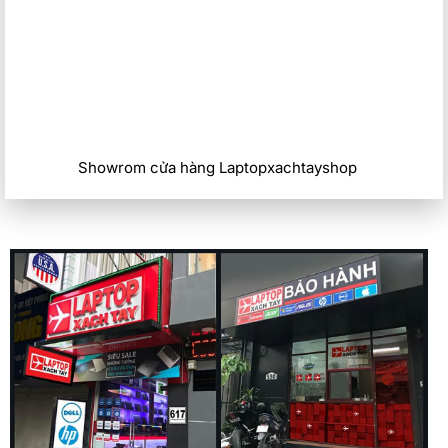
Bàn phím và Touchpad
Bàn phím của Acer Predator Helios Neo 16 được thiết kế với
đèn nền RGB có thể tùy chỉnh, giúp người dùng có thể tạo
nên không gian chơi game cá nhân hóa và thú vị. Các phím
có hành trình phím vừa phải, độ nảy tốt, mang lại cảm giác
gõ phím thoải mái và chính xác. Điều này đặc biệt quan
Showrom cửa hàng Laptopxachtayshop
trọng đối với các game thủ, khi mà từng cú nhấn phím đều
có thể quyết định thành bại trong trò chơi.
Touchpad của máy có kích thước lớn, bề mặt mịn màng và
độ nhạy cao, giúp việc điều khiển trở nên dễ dàng và chính
xác. Touchpad cũng hỗ trợ đa điểm, cho phép người dùng
thực hiện các thao tác như cuộn, phóng to, thu nhỏ một
cách dễ dàng.
Cổng kết nối
Acer Predator Helios Neo 16 được trang bị đầy đủ các cổng
kết nối cần thiết cho một chiếc laptop gaming cao cấp. Máy