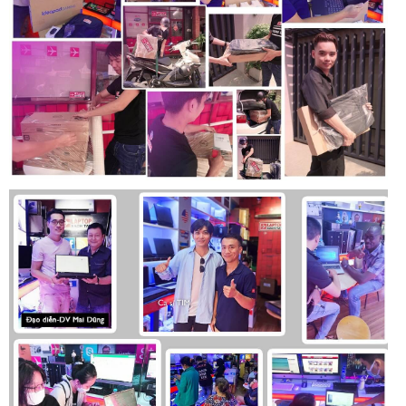
lượng pin có thể giảm xuống, tuy nhiên vẫn đủ để người
dùng có thể trải nghiệm mà không quá lo lắng về việc phải
sạc pin liên tục. Công nghệ sạc nhanh cũng được tích hợp,
giúp người dùng có thể nhanh chóng sạc đầy pin và tiếp tục
sử dụng.
Kết luận
Acer Predator Helios Neo 16 PHN16 i9 14900HX là một chiếc
laptop gaming mạnh mẽ, được trang bị các công nghệ và
cấu hình hàng đầu, mang lại trải nghiệm tuyệt vời cho người
dùng. Từ thiết kế hiện đại, màn hình chất lượng cao, hiệu
năng mạnh mẽ, đến bàn phím và touchpad tiện lợi, cùng các
cổng kết nối đa dạng và thời lượng pin ấn tượng, sản phẩm
này đáp ứng tốt các nhu cầu của game thủ và người làm việc
đồ họa chuyên nghiệp. Nếu bạn đang tìm kiếm một chiếc
laptop gaming cao cấp với hiệu năng vượt trội, Acer
Predator Helios Neo 16 chắc chắn là một sự lựa chọn đáng
cân nhắc.