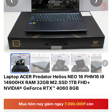
❮
❯
❯
Laptop ACER Predator Helios NEO 16 PHN16 i9
14900HX RAM 32GB M2.SSD 1TB FHD+
NVIDIA® GeForce RTX™ 4060 8GB
Mua hôm nay giảm ngay
7.000.000
₫
còn