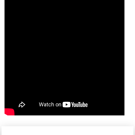
đều có thể ảnh hưởng đến trải nghiệm tổng thể. Tần số quét
240Hz và thời gian phản hồi nhanh giúp giảm thiểu hiện
tượng mờ nhòe khi chơi game tốc độ cao, mang lại trải
nghiệm mượt mà và rõ nét.