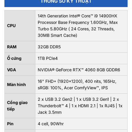
THÔNG SỐ KỸ THUẬT
14th Generation Intel® Core™ i9 14900HX
Processor Base Frequency 1.60GHz, Max
CPU
Turbo 5.80GHz ( 24 Cores, 32 Threads,
30MB Smart Cache)
RAM
32GB DDR5
Ổ cứng
1TB PCIe4
VGA
NVIDIA® GeForce RTX™ 4060 8GB GDDR6
16" FHD+ (1920x1200), 400 nits, 165Hz,
Màn hình
sRGB: 100%, Acer ComfyView™, IPS
2 x USB 3.2 Gen2 | 1 x USB 3.2 Gen1 | 2 x
Cổng giao
Thunderbolt™ 4 | 1 x HDMI 2.1 | 1x RJ45 | 1x
tiếp
Jack 3.5mm
Pin
4 cell, 90Whr