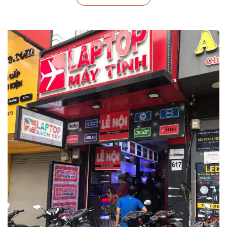
Kích thước của máy được tối ưu hóa để không quá cồng
kềnh nhưng vẫn đảm bảo đủ không gian cho màn hình lớn và
bàn phím thoải mái. Máy có độ dày vừa phải, không quá
mỏng để giữ được sự chắc chắn nhưng cũng không quá dày
để dễ dàng mang theo. Các lỗ thông gió được bố trí hợp lý
để tối ưu hóa hiệu quả tản nhiệt, giúp máy luôn mát mẻ ngay
cả khi hoạt động với hiệu suất cao.