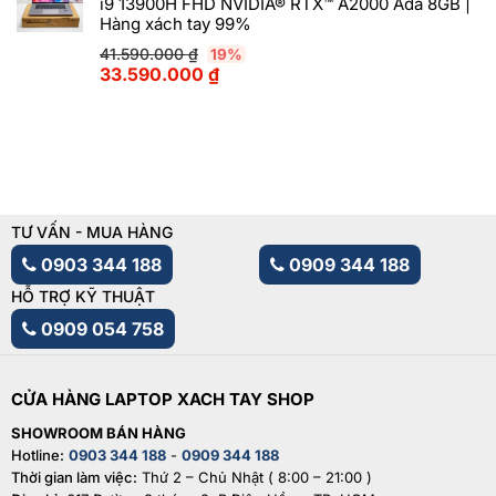
i9 13900H FHD NVIDIA® RTX™ A2000 Ada 8GB |
Hàng xách tay 99%
41.590.000
₫
19%
33.590.000
₫
TƯ VẤN - MUA HÀNG
0903 344 188
0909 344 188
HỖ TRỢ KỸ THUẬT
0909 054 758
CỬA HÀNG LAPTOP XACH TAY SHOP
SHOWROOM BÁN HÀNG
Hotline:
0903 344 188
-
0909 344 188
Thời gian làm việc:
Thứ 2 – Chủ Nhật ( 8:00 – 21:00 )