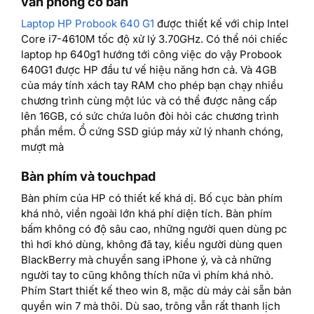
văn phòng cơ bản
Laptop HP Probook 640 G1
được thiết kế với chip Intel
Core i7-4610M tốc độ xử lý 3.70GHz. Có thể nói chiếc
laptop hp 640g1 hướng tới công việc do vậy Probook
640G1 được HP đầu tư vế hiệu năng hơn cả. Và 4GB
của máy tính xách tay RAM cho phép bạn chạy nhiều
chương trình cùng một lúc và có thể được nâng cấp
lên 16GB, có sức chứa luôn đòi hỏi các chương trình
phần mềm. Ổ cứng SSD giúp máy xử lý nhanh chóng,
mượt mà
Bàn phím và touchpad
Bàn phím của HP có thiết kế khá dị. Bố cục bàn phím
khá nhỏ, viền ngoài lớn khá phí diện tích. Bàn phím
bấm không có độ sâu cao, những người quen dùng pc
thì hơi khó dùng, không đã tay, kiểu người dùng quen
BlackBerry mà chuyển sang iPhone ý, và cả những
người tay to cũng không thích nữa vì phím khá nhỏ.
Phím Start thiết kế theo win 8, mặc dù máy cài sẵn bản
quyền win 7 mà thôi. Dù sao, trông vẫn rất thanh lịch