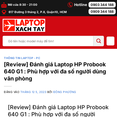
Bỏ
Hotline
0903 344 188
Mở cửa 8:30 - 21:00
qua
0909 344 188
617 Đường 3 tháng 2, P.8, Quận10, HCM
nội
dung
Tìm
kiếm:
THÔNG TIN LAPTOP - PC
[Review] Đánh giá Laptop HP Probook
640 G1 : Phù hợp với đa số người dùng
văn phòng
ĐĂNG VÀO
THÁNG 12 5, 2023
BỞI
ĐÔNG PHƯƠNG
[Review] Đánh giá Laptop HP Probook
640 G1 : Phù hợp với đa số người