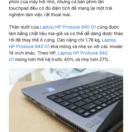
phím của máy hơi nhỏ, nhưng cả bàn phím lẫn
touchpad đều có đủ diện tích để mang lại một trải
nghiệm làm việc rất thoải mái.
Thân dưới của
Laptop HP Probook 640 G1
cũng được
làm bằng chất liệu ma-giê và có thể dễ dàng được tháo
rời để thay thế ổ cứng. Cân nặng chỉ 1.78 kg,
Laptop
HP Probook 640 G1
khá mỏng và nhẹ so với các model
14 inch khác. Theo HP,
Laptop HP Probook 640
G1
mỏng hơn thế hệ trước 40% và nhẹ hơn 27%.