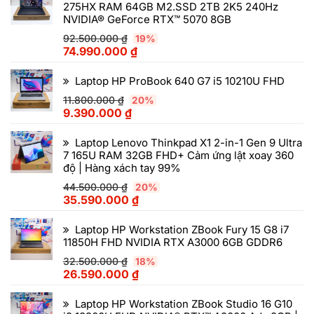
275HX RAM 64GB M2.SSD 2TB 2K5 240Hz
NVIDIA® GeForce RTX™ 5070 8GB
92.500.000
₫
19%
74.990.000
₫
Laptop HP ProBook 640 G7 i5 10210U FHD
11.800.000
₫
20%
9.390.000
₫
Laptop Lenovo Thinkpad X1 2-in-1 Gen 9 Ultra
7 165U RAM 32GB FHD+ Cảm ứng lật xoay 360
độ | Hàng xách tay 99%
44.500.000
₫
20%
35.590.000
₫
Laptop HP Workstation ZBook Fury 15 G8 i7
11850H FHD NVIDIA RTX A3000 6GB GDDR6
32.500.000
₫
18%
26.590.000
₫
Laptop HP Workstation ZBook Studio 16 G10