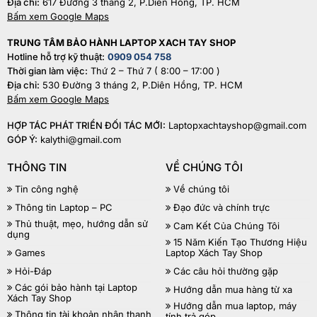
Địa chỉ:
617 Đường 3 tháng 2, P.Diên Hồng, TP. HCM
Bấm xem Google Maps
TRUNG TÂM BẢO HÀNH LAPTOP XACH TAY SHOP
Hotline hỗ trợ kỹ thuật:
0909 054 758
Thời gian làm việc:
Thứ 2 – Thứ 7 ( 8:00 – 17:00 )
Địa chỉ:
530 Đường 3 tháng 2, P.Diên Hồng, TP. HCM
Bấm xem Google Maps
HỢP TÁC PHÁT TRIỂN ĐỐI TÁC MỚI:
Laptopxachtayshop@gmail.com
GÓP Ý:
kalythi@gmail.com
THÔNG TIN
VỀ CHÚNG TÔI
Tin công nghệ
Về chúng tôi
Thông tin Laptop – PC
Đạo đức và chính trực
Thủ thuật, mẹo, hướng dẫn sử
Cam Kết Của Chúng Tôi
dụng
15 Năm Kiến Tạo Thương Hiệu
Games
Laptop Xách Tay Shop
Hỏi-Đáp
Các câu hỏi thường gặp
Các gói bảo hành tại Laptop
Hướng dẫn mua hàng từ xa
Xách Tay Shop
Hướng dẫn mua laptop, máy
Thông tin tài khoản nhận thanh
tính trả góp