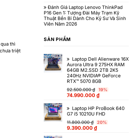
Đánh Giá Laptop Lenovo ThinkPad
P16 Gen 1: Tượng Đài Máy Trạm Kỹ
Thuật Bền Bỉ Dành Cho Kỹ Sư Và Sinh
Viên Năm 2026
SẢN PHẨM
qua thì
chưa triệt
Laptop Dell Alienware 16X
Aurora Ultra 9 275HX RAM
64GB M2.SSD 2TB 2K5
240Hz NVIDIA® GeForce
RTX™ 5070 8GB
92.500.000
₫
19%
74.990.000
₫
Laptop HP ProBook 640
G7 i5 10210U FHD
11.800.000
₫
20%
9.390.000
₫