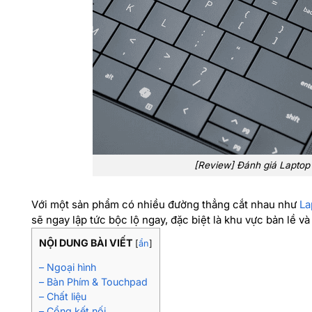
[Review] Đánh giá Laptop 
Với một sản phẩm có nhiều đường thẳng cắt nhau như
La
sẽ ngay lập tức bộc lộ ngay, đặc biệt là khu vực bản lề v
NỘI DUNG BÀI VIẾT
[
ẩn
]
– Ngoại hình
– Bàn Phím & Touchpad
– Chất liệu
– Cổng kết nối