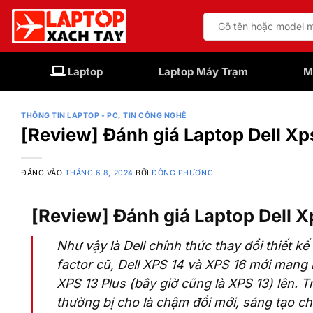
Bỏ
Tìm
qua
kiếm:
nội
dung
Laptop
Laptop Máy Trạm
M
THÔNG TIN LAPTOP - PC
,
TIN CÔNG NGHỆ
[Review] Đánh giá Laptop Dell Xps
ĐĂNG VÀO
THÁNG 6 8, 2024
BỞI
ĐÔNG PHƯƠNG
[Review] Đánh giá Laptop Dell X
Như vậy là Dell chính thức thay đổi thiết 
factor cũ, Dell XPS 14 và XPS 16 mới mang
XPS 13 Plus (bây giờ cũng là XPS 13) lên. T
thường bị cho là chậm đổi mới, sáng tạo ch