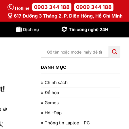
0903 344 188
0909 344 188
Hotline
617 Đường 3 Tháng 2, P. Diên Hồng, Hồ Chí Minh
Dịch vụ
Tin công nghệ 24H
!
DANH MỤC
Chính sách
t!
Đồ họa
Games
 là
Hỏi-Đáp
Thông tin Laptop – PC
i,