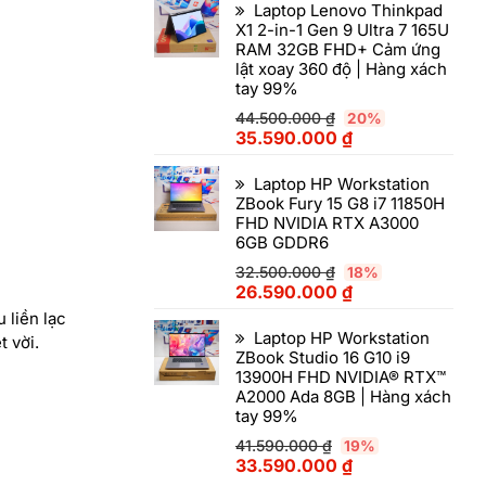
Laptop Lenovo Thinkpad
X1 2-in-1 Gen 9 Ultra 7 165U
RAM 32GB FHD+ Cảm ứng
lật xoay 360 độ | Hàng xách
tay 99%
44.500.000
₫
20%
35.590.000
₫
Laptop HP Workstation
ZBook Fury 15 G8 i7 11850H
FHD NVIDIA RTX A3000
6GB GDDR6
32.500.000
₫
18%
26.590.000
₫
u liền lạc
Laptop HP Workstation
t vời.
ZBook Studio 16 G10 i9
13900H FHD NVIDIA® RTX™
A2000 Ada 8GB | Hàng xách
tay 99%
41.590.000
₫
19%
33.590.000
₫