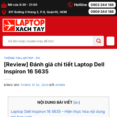
Bỏ
Hotline
0903 344 188
Mở cửa 8:30 - 21:00
qua
0909 344 188
617 Đường 3 tháng 2, P.8, Quận10, HCM
nội
dung
Tìm
kiếm:
THÔNG TIN LAPTOP - PC
[Review] Đánh giá chi tiết Laptop Dell
Inspiron 16 5635
ĐĂNG VÀO
THÁNG 10 30, 2023
BỞI
ADMIN
NỘI DUNG BÀI VIẾT
[
ẩn
]
Laptop Dell Inspiron 16 5635 – Hiện thực hóa nội dung
mà bạn xem