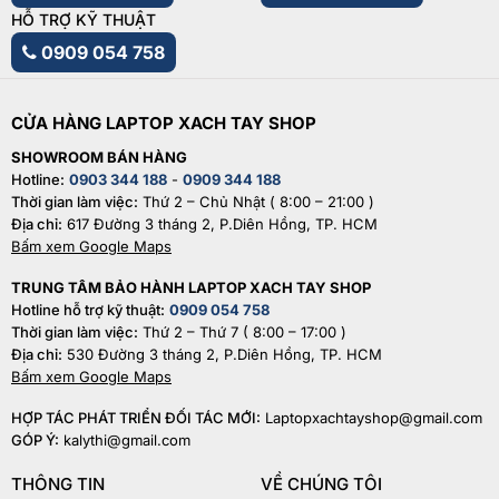
HỖ TRỢ KỸ THUẬT
0909 054 758
CỬA HÀNG LAPTOP XACH TAY SHOP
SHOWROOM BÁN HÀNG
Hotline:
0903 344 188
-
0909 344 188
Thời gian làm việc:
Thứ 2 – Chủ Nhật ( 8:00 – 21:00 )
Địa chỉ:
617 Đường 3 tháng 2, P.Diên Hồng, TP. HCM
Bấm xem Google Maps
TRUNG TÂM BẢO HÀNH LAPTOP XACH TAY SHOP
Hotline hỗ trợ kỹ thuật:
0909 054 758
Thời gian làm việc:
Thứ 2 – Thứ 7 ( 8:00 – 17:00 )
Địa chỉ:
530 Đường 3 tháng 2, P.Diên Hồng, TP. HCM
Bấm xem Google Maps
HỢP TÁC PHÁT TRIỂN ĐỐI TÁC MỚI:
Laptopxachtayshop@gmail.com
GÓP Ý:
kalythi@gmail.com
THÔNG TIN
VỀ CHÚNG TÔI