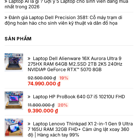
Laptop AI là gì ? Gợi ý 5 Laptop cho sinh viên đáng mua
nhất trong 2026
Đánh giá Laptop Dell Precision 3581: Cỗ máy trạm di
động hoàn hảo cho sinh viên kỹ thuật và dân đồ họa
SẢN PHẨM
Laptop Dell Alienware 16X Aurora Ultra 9
275HX RAM 64GB M2.SSD 2TB 2K5 240Hz
NVIDIA® GeForce RTX™ 5070 8GB
92.500.000
₫
19%
74.990.000
₫
Laptop HP ProBook 640 G7 i5 10210U FHD
11.800.000
₫
20%
9.390.000
₫
Laptop Lenovo Thinkpad X1 2-in-1 Gen 9 Ultra
7 165U RAM 32GB FHD+ Cảm ứng lật xoay 360
độ | Hàng xách tay 99%