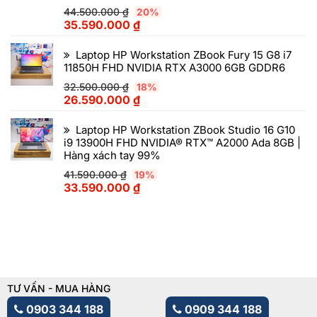
44.500.000
₫
20%
35.590.000
₫
Laptop HP Workstation ZBook Fury 15 G8 i7
11850H FHD NVIDIA RTX A3000 6GB GDDR6
32.500.000
₫
18%
26.590.000
₫
Laptop HP Workstation ZBook Studio 16 G10
i9 13900H FHD NVIDIA® RTX™ A2000 Ada 8GB |
Hàng xách tay 99%
41.590.000
₫
19%
33.590.000
₫
TƯ VẤN - MUA HÀNG
0903 344 188
0909 344 188