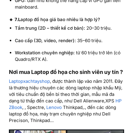
GPU:
Gần như không thể nâng cấp vì GPU gắn liền
mainboard.
🔹 7.L
aptop đồ họa giá bao nhiêu là hợp lý?
Tầm trung (2D – thiết kế cơ bản):
20–30 triệu.
Cao cấp (3D, video, render):
35–60 triệu.
Workstation chuyên nghiệp:
từ 60 triệu trở lên (có
Quadro/RTX A).
Nơi mua Laptop đồ họa cho sinh viên uy tín ?
Laptopxachtayshop
, được thành lập vào năm 2011. Đây
là thương hiệu chuyên các dòng laptop nhập khẩu Mỹ,
với tiêu chuẩn độ bền bỉ theo thời gian, mẫu mã đa
dạng từ thấp đến cao cấp, như Dell Alienware,XPS
HP
ZBook
, , Spectre,
Lenovo
Thinkpad,., đến các dòng
laptop đồ họa, máy trạm chuyên nghiệp như Dell
Precison, Thinkpad…