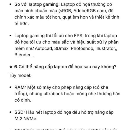
So với laptop gaming:
Laptop đồ họa thường có
màn hình chuẩn màu (sRGB, AdobeRGB cao), độ
chính xác màu tốt hơn, quạt êm hơn và thiết kế tinh
tế hơn.
Laptop gaming thì tối ưu cho FPS, trong khi laptop
đồ họa tối ưu cho
màu sắc và hiệu suất xử lý phần
mềm
như Autocad, 3Dmax, Photoshop, Illustrator,,
Blender…
🔹 6.
Có thể nâng cấp laptop đồ họa sau này không?
Tùy model:
RAM:
Một số máy cho phép nâng cấp (có khe
trống), nhưng ultrabook hoặc mỏng nhẹ thường hàn
cố định.
SSD:
Hầu hết laptop đồ họa đều hỗ trợ nâng cấp
M.2 NVMe.