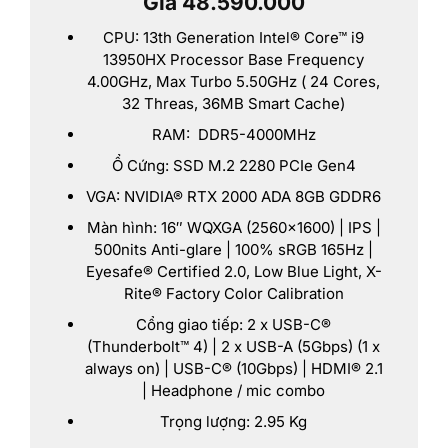
Giá 48.590.000
CPU: 13th Generation Intel® Core™ i9
13950HX Processor Base Frequency
4.00GHz, Max Turbo 5.50GHz ( 24 Cores,
32 Threas, 36MB Smart Cache)
RAM: DDR5-4000MHz
Ổ Cứng: SSD M.2 2280 PCIe Gen4
VGA: NVIDIA® RTX 2000 ADA 8GB GDDR6
Màn hình: 16″ WQXGA (2560×1600) | IPS |
500nits Anti-glare | 100% sRGB 165Hz |
Eyesafe® Certified 2.0, Low Blue Light, X-
Rite® Factory Color Calibration
Cổng giao tiếp: 2 x USB-C®
(Thunderbolt™ 4) | 2 x USB-A (5Gbps) (1 x
always on) | USB-C® (10Gbps) | HDMI® 2.1
| Headphone / mic combo
Trọng lượng: 2.95 Kg