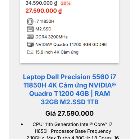
Laptop Dell Precision 5560 i7
11850H 4K Cảm ứng NVIDIA®
Quadro T1200 4GB | RAM
32GB M2.SSD 1TB
Giá 27.590.000
CPU: 11th Generation Intel® Core™ i7
11850H Processor Base Frequency
2.10GHz, Max Turbo 4.80GHz ( 8 Cores, 16