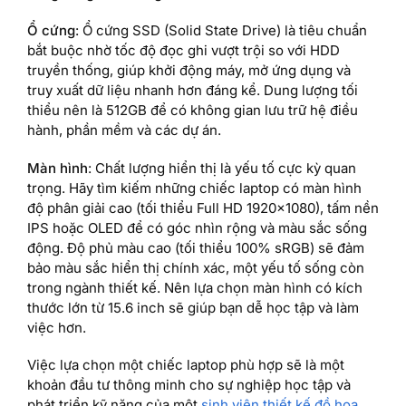
Ổ cứng
: Ổ cứng SSD (Solid State Drive) là tiêu chuẩn
bắt buộc nhờ tốc độ đọc ghi vượt trội so với HDD
truyền thống, giúp khởi động máy, mở ứng dụng và
truy xuất dữ liệu nhanh hơn đáng kể. Dung lượng tối
thiểu nên là 512GB để có không gian lưu trữ hệ điều
hành, phần mềm và các dự án.
Màn hình
: Chất lượng hiển thị là yếu tố cực kỳ quan
trọng. Hãy tìm kiếm những chiếc laptop có màn hình
độ phân giải cao (tối thiểu Full HD 1920×1080), tấm nền
IPS hoặc OLED để có góc nhìn rộng và màu sắc sống
động. Độ phủ màu cao (tối thiểu 100% sRGB) sẽ đảm
bảo màu sắc hiển thị chính xác, một yếu tố sống còn
trong ngành thiết kế. Nên lựa chọn màn hình có kích
thước lớn từ 15.6 inch sẽ giúp bạn dễ học tập và làm
việc hơn.
Việc lựa chọn một chiếc laptop phù hợp sẽ là một
khoản đầu tư thông minh cho sự nghiệp học tập và
phát triển kỹ năng của một
sinh viên thiết kế đồ họa
.