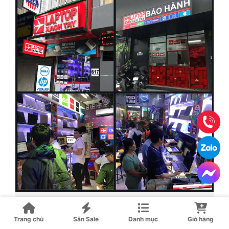
Cửa hàng Laptopxachtayshop
Trang chủ
Săn Sale
Danh mục
Giỏ hàng
Khách hàng khi đến laptopxachtayshop sẽ được tư vấn