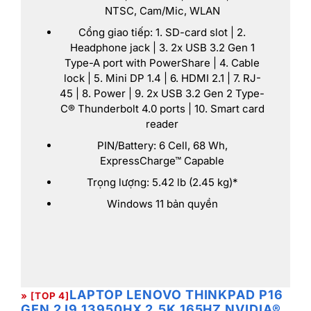
NTSC, Cam/Mic, WLAN
Cổng giao tiếp: 1. SD-card slot | 2.
Headphone jack | 3. 2x USB 3.2 Gen 1
Type-A port with PowerShare | 4. Cable
lock | 5. Mini DP 1.4 | 6. HDMI 2.1 | 7. RJ-
45 | 8. Power | 9. 2x USB 3.2 Gen 2 Type-
C® Thunderbolt 4.0 ports | 10. Smart card
reader
PIN/Battery: 6 Cell, 68 Wh,
ExpressCharge™ Capable
Trọng lượng: 5.42 lb (2.45 kg)*
Windows 11 bản quyền
LAPTOP LENOVO THINKPAD P16
» [TOP 4]
GEN 2 I9 13950HX 2.5K 165HZ NVIDIA®