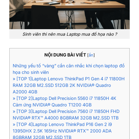
Sinh viên thì nên mua Laptop mua đồ họa nào ?
NỘI DUNG BÀI VIẾT
[
ẩn
]
Những yếu tố “vàng” cần cân nhắc khi chọn laptop đồ
họa cho sinh viên
» [TOP 1]Laptop Lenovo ThinkPad P1 Gen 4 i7 11800H
RAM 32GB M2.SSD 512GB 2K NVIDIA® Quadro
A2000 4GB
» [TOP 2]Laptop Dell Precision 5560 i7 11850H 4K
Cảm ứng NVIDIA® Quadro T1200 4GB
» [TOP 3]Laptop Dell Precision 7560 i7 11850H FHD
NVIDIA® RTX™ A4000 8GBRAM 32GB M2.SSD 1TB
» [TOP 4]Laptop Lenovo ThinkPad P16 Gen 2 i9
13950HX 2.5K 165Hz NVIDIA® RTX™ 2000 ADA
8GBRAM 32GB M2.SSD 1TB