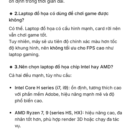
ổn định trong thời gian dài.
🔹 2.
Laptop đồ họa có dùng để chơi game được
không?
Có thể. Laptop đồ họa có cấu hình mạnh, card rời nên
vẫn chơi game tốt.
Tuy nhiên, máy sẽ ưu tiên độ chính xác màu hơn tốc
độ khung hình, nên
không tối ưu cho FPS cao
như
laptop gaming.
🔹 3.
Nên chọn laptop đồ họa chip Intel hay AMD?
Cả hai đều mạnh, tùy nhu cầu:
Intel Core H series (i7, i9):
ổn định, tương thích cao
với phần mềm Adobe, hiệu năng mạnh mẽ và độ
phổ biến cao.
AMD Ryzen 7, 9 (series HS, HX):
hiệu năng cao, đa
nhân tốt hơn, phù hợp render 3D hoặc chạy đa tác
vụ.