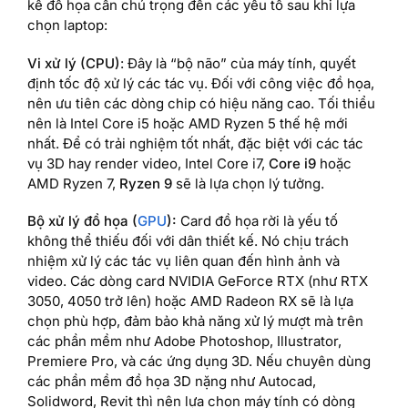
kế đồ họa cần chú trọng đến các yếu tố sau khi lựa
chọn laptop:
Vi xử lý (CPU)
: Đây là “bộ não” của máy tính, quyết
định tốc độ xử lý các tác vụ. Đối với công việc đồ họa,
nên ưu tiên các dòng chip có hiệu năng cao. Tối thiểu
nên là Intel Core i5 hoặc AMD Ryzen 5 thế hệ mới
nhất. Để có trải nghiệm tốt nhất, đặc biệt với các tác
vụ 3D hay render video, Intel Core i7,
Core i9
hoặc
AMD Ryzen 7,
Ryzen 9
sẽ là lựa chọn lý tưởng.
Bộ xử lý đồ họa (
GPU
):
Card đồ họa rời là yếu tố
không thể thiếu đối với dân thiết kế. Nó chịu trách
nhiệm xử lý các tác vụ liên quan đến hình ảnh và
video. Các dòng card NVIDIA GeForce RTX (như RTX
3050, 4050 trở lên) hoặc AMD Radeon RX sẽ là lựa
chọn phù hợp, đảm bảo khả năng xử lý mượt mà trên
các phần mềm như Adobe Photoshop, Illustrator,
Premiere Pro, và các ứng dụng 3D. Nếu chuyên dùng
các phần mềm đồ họa 3D nặng như Autocad,
Solidword, Revit thì nên lựa chọn máy tính có dòng