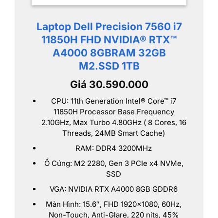
Laptop Dell Precision 7560 i7
11850H FHD NVIDIA® RTX™
A4000 8GBRAM 32GB
M2.SSD 1TB
Giá 30.590.000
CPU: 11th Generation Intel® Core™ i7
11850H Processor Base Frequency
2.10GHz, Max Turbo 4.80GHz ( 8 Cores, 16
Threads, 24MB Smart Cache)
RAM: DDR4 3200MHz
Ổ Cứng: M2 2280, Gen 3 PCIe x4 NVMe,
SSD
VGA: NVIDIA RTX A4000 8GB GDDR6
Màn Hình: 15.6″, FHD 1920×1080, 60Hz,
Non-Touch, Anti-Glare, 220 nits, 45%