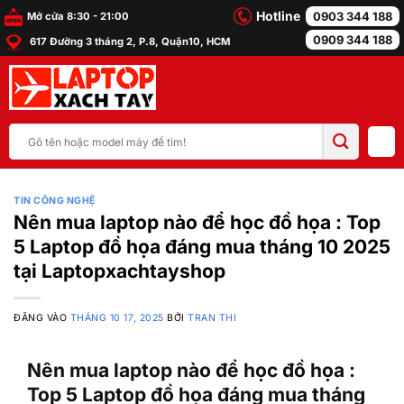
Bỏ
Hotline
0903 344 188
Mở cửa 8:30 - 21:00
qua
0909 344 188
617 Đường 3 tháng 2, P.8, Quận10, HCM
nội
dung
Tìm
kiếm:
TIN CÔNG NGHỆ
Nên mua laptop nào để học đồ họa : Top
5 Laptop đồ họa đáng mua tháng 10 2025
tại Laptopxachtayshop
ĐĂNG VÀO
THÁNG 10 17, 2025
BỞI
TRAN THI
Nên mua laptop nào để học đồ họa :
Top 5 Laptop đồ họa đáng mua tháng