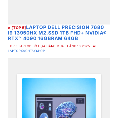
LAPTOP DELL PRECISION 7680
» [TOP 5]
I9 13950HX M2.SSD 1TB FHD+ NVIDIA®
RTX™ 4090 16GB
RAM 64GB
TOP 5 LAPTOP ĐỒ HỌA ĐÁNG MUA THÁNG 10 2025 TẠI
LAPTOPXACHTAYSHOP