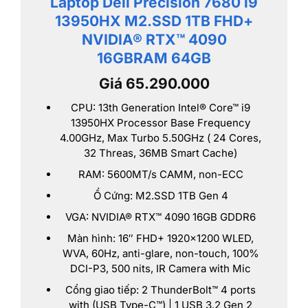
Laptop Dell Precision 7680 i9
13950HX M2.SSD 1TB FHD+
NVIDIA® RTX™ 4090
16GBRAM 64GB
Giá 65.290.000
CPU: 13th Generation Intel® Core™ i9
13950HX Processor Base Frequency
4.00GHz, Max Turbo 5.50GHz ( 24 Cores,
32 Threas, 36MB Smart Cache)
RAM: 5600MT/s CAMM, non-ECC
Ổ Cứng: M2.SSD 1TB Gen 4
VGA: NVIDIA® RTX™ 4090 16GB GDDR6
Màn hình: 16″ FHD+ 1920×1200 WLED,
WVA, 60Hz, anti-glare, non-touch, 100%
DCI-P3, 500 nits, IR Camera with Mic
Cổng giao tiếp: 2 ThunderBolt™ 4 ports
with (USB Type-C™) | 1 USB 3.2 Gen 2