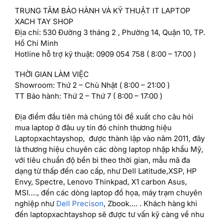
TRUNG TÂM BẢO HÀNH VÀ KỸ THUẬT IT LAPTOP
XACH TAY SHOP
Địa chỉ: 530 Đường 3 tháng 2 , Phường 14, Quận 10, TP.
Hồ Chí Minh
Hotline hỗ trợ kỹ thuật: 0909 054 758 ( 8:00 – 17:00 )
THỜI GIAN LÀM VIỆC
Showroom: Thứ 2 – Chủ Nhật ( 8:00 – 21:00 )
TT Bảo hành: Thứ 2 – Thứ 7 ( 8:00 – 17:00 )
Địa điểm đầu tiên mà chúng tôi đề xuất cho câu hỏi
mua laptop ở đâu uy tín đó chính thương hiệu
Laptopxachtayshop, được thành lập vào năm 2011, đây
là thương hiệu chuyên các dòng laptop nhập khẩu Mỹ,
với tiêu chuẩn độ bền bỉ theo thời gian, mẫu mã đa
dạng từ thấp đến cao cấp, như Dell Latitude,XSP, HP
Envy, Spectre, Lenovo Thinkpad, X1 carbon Asus,
MSI…., đến các dòng laptop đồ họa, máy trạm chuyên
nghiệp như
Dell Precison
, Zbook…. . Khách hàng khi
đến laptopxachtayshop sẽ được tư vấn kỹ càng về nhu