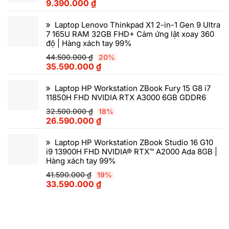
9.390.000
₫
Laptop Lenovo Thinkpad X1 2-in-1 Gen 9 Ultra
7 165U RAM 32GB FHD+ Cảm ứng lật xoay 360
độ | Hàng xách tay 99%
44.500.000
₫
20%
35.590.000
₫
Laptop HP Workstation ZBook Fury 15 G8 i7
11850H FHD NVIDIA RTX A3000 6GB GDDR6
32.500.000
₫
18%
26.590.000
₫
Laptop HP Workstation ZBook Studio 16 G10
i9 13900H FHD NVIDIA® RTX™ A2000 Ada 8GB |
Hàng xách tay 99%
41.590.000
₫
19%
33.590.000
₫