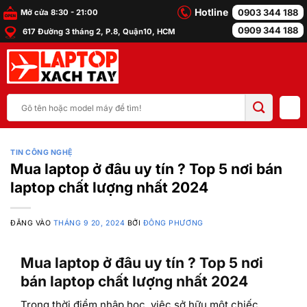
Bỏ
Hotline
0903 344 188
Mở cửa 8:30 - 21:00
qua
0909 344 188
617 Đường 3 tháng 2, P.8, Quận10, HCM
nội
dung
Tìm
kiếm:
TIN CÔNG NGHỆ
Mua laptop ở đâu uy tín ? Top 5 nơi bán
laptop chất lượng nhất 2024
ĐĂNG VÀO
THÁNG 9 20, 2024
BỞI
ĐÔNG PHƯƠNG
Mua laptop ở đâu uy tín ? Top 5 nơi
bán laptop chất lượng nhất 2024
Trong thời điểm nhập học, việc sở hữu một chiếc