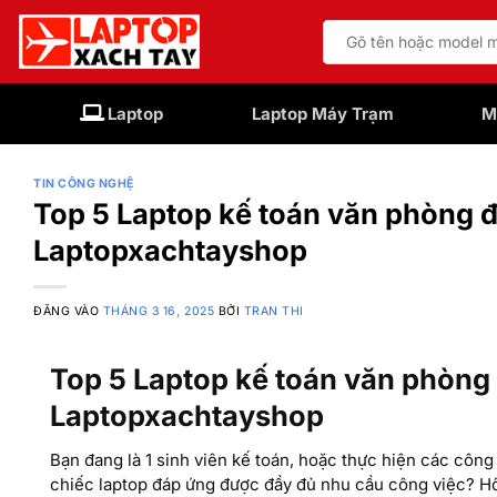
Bỏ
Tìm
qua
kiếm:
nội
dung
Laptop
Laptop Máy Trạm
M
TIN CÔNG NGHỆ
Top 5 Laptop kế toán văn phòng 
Laptopxachtayshop
ĐĂNG VÀO
THÁNG 3 16, 2025
BỞI
TRAN THI
Top 5 Laptop kế toán văn phòng
Laptopxachtayshop
Bạn đang là 1 sinh viên kế toán, hoặc thực hiện các công
chiếc laptop đáp ứng được đầy đủ nhu cầu công việc? Hô