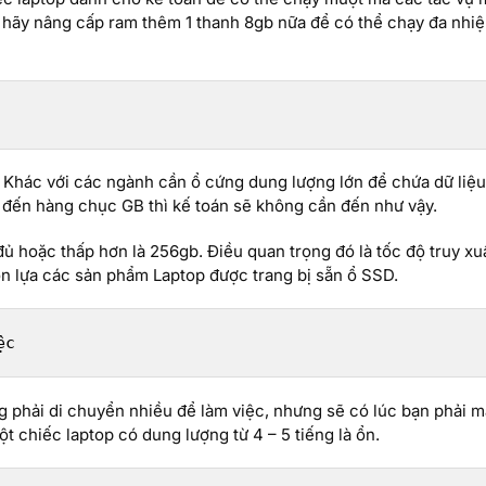
thì hãy nâng cấp ram thêm 1 thanh 8gb nữa để có thể chạy đa nh
g. Khác với các ngành cần ổ cứng dung lượng lớn để chứa dữ liệu
g đến hàng chục GB thì kế toán sẽ không cần đến như vậy.
đủ hoặc thấp hơn là 256gb. Điều quan trọng đó là tốc độ truy xuấ
n lựa các sản phẩm Laptop được trang bị sẵn ổ SSD.
ệc
g phải di chuyển nhiều để làm việc, nhưng sẽ có lúc bạn phải 
t chiếc laptop có dung lượng từ 4 – 5 tiếng là ổn.