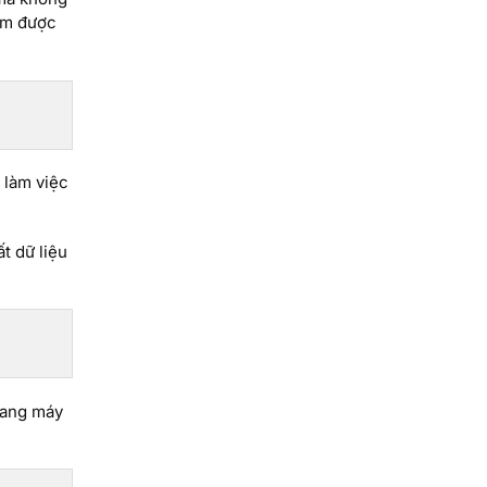
iệm được
 làm việc
t dữ liệu
mang máy