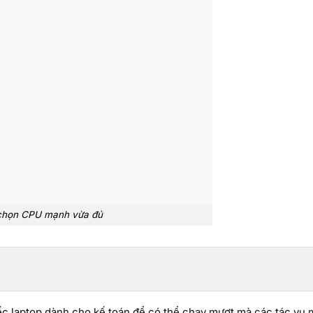
chọn CPU mạnh vừa đủ
hiếc laptop dành cho kế toán để có thể chạy mượt mà các tác vụ