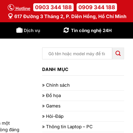
0903 344 188
0909 344 188
Hotline
617 Đường 3 Tháng 2, P. Diên Hồng, Hồ Chí Minh
Dịch vụ
Tin công nghệ 24H
DANH MỤC
Chính sách
Đồ họa
Games
Hỏi-Đáp
h một
Thông tin Laptop – PC
hòng đáng