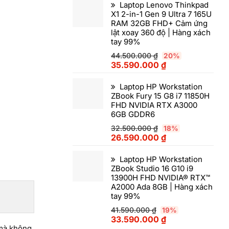
Laptop Lenovo Thinkpad
X1 2-in-1 Gen 9 Ultra 7 165U
RAM 32GB FHD+ Cảm ứng
lật xoay 360 độ | Hàng xách
tay 99%
44.500.000
₫
20%
35.590.000
₫
Laptop HP Workstation
ZBook Fury 15 G8 i7 11850H
FHD NVIDIA RTX A3000
6GB GDDR6
32.500.000
₫
18%
26.590.000
₫
Laptop HP Workstation
ZBook Studio 16 G10 i9
13900H FHD NVIDIA® RTX™
A2000 Ada 8GB | Hàng xách
tay 99%
41.590.000
₫
19%
33.590.000
₫
 mà không