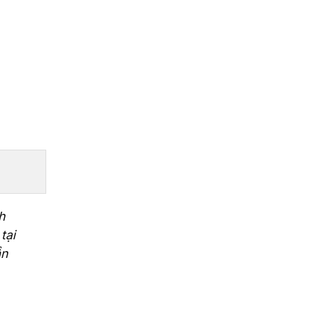
h
tại
ần