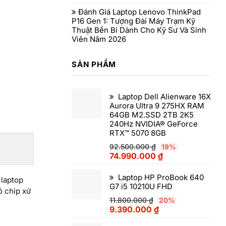
Đánh Giá Laptop Lenovo ThinkPad
P16 Gen 1: Tượng Đài Máy Trạm Kỹ
Thuật Bền Bỉ Dành Cho Kỹ Sư Và Sinh
Viên Năm 2026
SẢN PHẨM
Laptop Dell Alienware 16X
Aurora Ultra 9 275HX RAM
64GB M2.SSD 2TB 2K5
240Hz NVIDIA® GeForce
RTX™ 5070 8GB
92.500.000
₫
19%
74.990.000
₫
Laptop HP ProBook 640
 laptop
G7 i5 10210U FHD
ó chip xử
11.800.000
₫
20%
9.390.000
₫