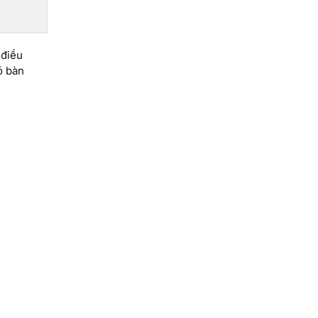
 điều
ó bàn