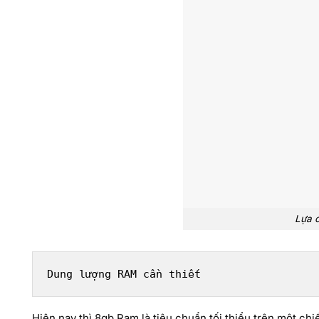
Lựa 
Dung lượng RAM cần thiết
Hiện nay thì 8gb Ram là tiêu chuẩn tối thiểu trên một c