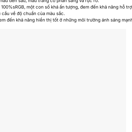
, màu đen sâu, màu trắng có phần sáng và rực rỡ.
ạt 100%sRGB, một con số khá ấn tượng, đem đến khả năng hỗ trợ
u cầu về độ chuẩn của màu sắc.
em đến khả năng hiển thị tốt ở những môi trường ánh sáng mạn