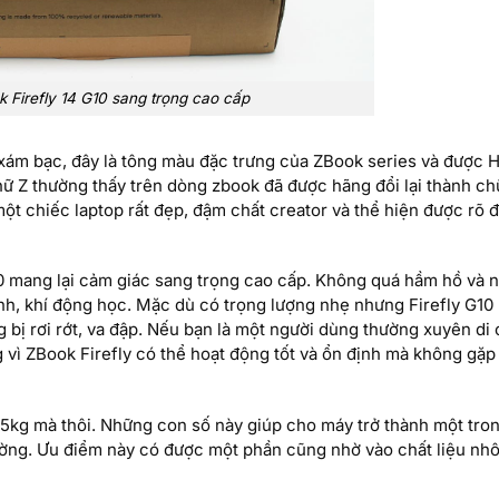
 Firefly 14 G10 sang trọng cao cấp
ám bạc, đây là tông màu đặc trưng của ZBook series và được 
chữ Z thường thấy trên dòng zbook đã được hãng đổi lại thành c
 một chiếc laptop rất đẹp, đậm chất creator và thể hiện được rõ
10 mang lại cảm giác sang trọng cao cấp. Không quá hầm hồ và n
ạnh, khí động học. Mặc dù có trọng lượng nhẹ nhưng Firefly G10 
 bị rơi rớt, va đập. Nếu bạn là một người dùng thường xuyên di
ng vì ZBook Firefly có thể hoạt động tốt và ổn định mà không gặp
.45kg mà thôi. Những con số này giúp cho máy trở thành một tr
rường. Ưu điểm này có được một phần cũng nhờ vào chất liệu nhô