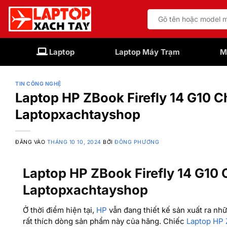
Bỏ
Tìm
qua
kiếm:
nội
dung
Laptop
Laptop Máy Trạm
M
TIN CÔNG NGHỆ
Laptop HP ZBook Firefly 14 G10 Ch
Laptopxachtayshop
ĐĂNG VÀO
THÁNG 10 10, 2024
BỞI
ĐÔNG PHƯƠNG
Laptop HP ZBook Firefly 14 G10 
Laptopxachtayshop
Ở thời điểm hiện tại,
HP
vẫn đang thiết kế sản xuất ra n
rất thích dòng sản phẩm này của hãng. Chiếc
Laptop HP Z