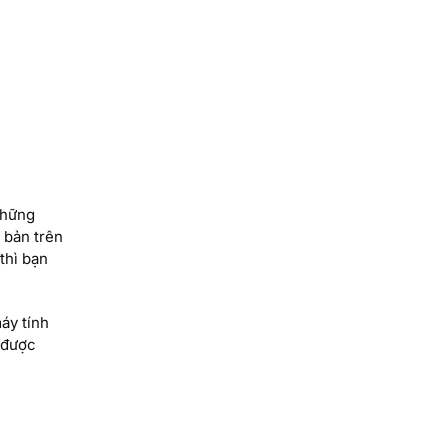
những
 bản trên
thì bạn
áy tính
 được