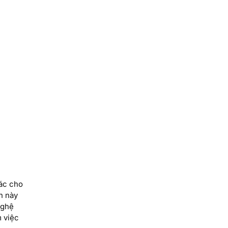
xác cho
n này
nghệ
m việc