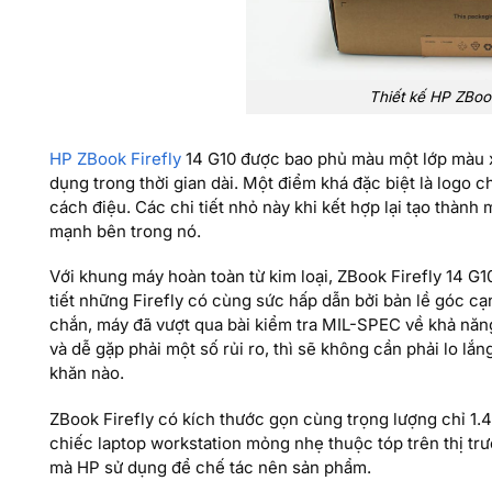
Thiết kế HP ZBook
HP ZBook Firefly
14 G10 được bao phủ màu một lớp màu x
dụng trong thời gian dài. Một điểm khá đặc biệt là logo 
cách điệu. Các chi tiết nhỏ này khi kết hợp lại tạo thành
mạnh bên trong nó.
Với khung máy hoàn toàn từ kim loại, ZBook Firefly 14 G
tiết những Firefly có cùng sức hấp dẫn bởi bản lề góc c
chắn, máy đã vượt qua bài kiểm tra MIL-SPEC về khả năng
và dễ gặp phải một số rủi ro, thì sẽ không cần phải lo lắ
khăn nào.
ZBook Firefly có kích thước gọn cùng trọng lượng chỉ 1
chiếc laptop workstation mỏng nhẹ thuộc tóp trên thị t
mà HP sử dụng để chế tác nên sản phẩm.