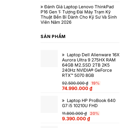
Đánh Giá Laptop Lenovo ThinkPad
P16 Gen 1: Tượng Đài Máy Trạm Kỹ
Thuật Bền Bỉ Dành Cho Kỹ Sư Và Sinh
Viên Năm 2026
SẢN PHẨM
Laptop Dell Alienware 16X
Aurora Ultra 9 275HX RAM
64GB M2.SSD 2TB 2K5
240Hz NVIDIA® GeForce
RTX™ 5070 8GB
92.500.000
₫
19%
74.990.000
₫
Laptop HP ProBook 640
G7 i5 10210U FHD
11.800.000
₫
20%
9.390.000
₫