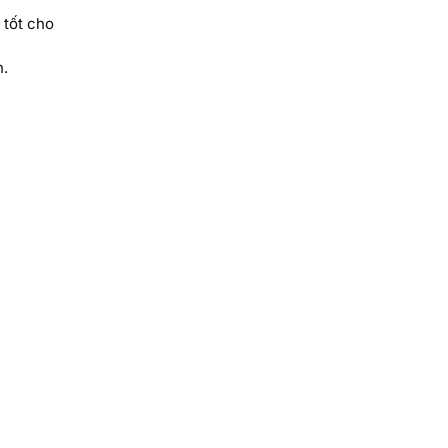
 tốt cho
h.