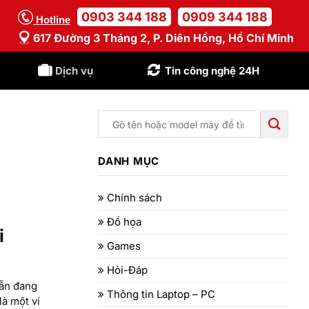
0903 344 188
0909 344 188
Hotline
617 Đường 3 Tháng 2, P. Diên Hồng, Hồ Chí Minh
Dịch vụ
Tin công nghệ 24H
DANH MỤC
Chính sách
Đồ họa
i
Games
Hỏi-Đáp
vẫn đang
Thông tin Laptop – PC
là một ví