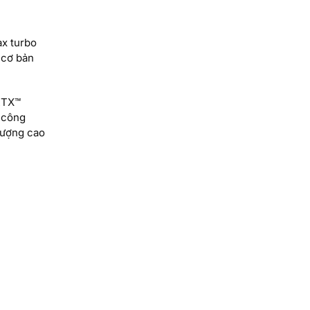
ax turbo
 cơ bản
RTX™
 công
lượng cao