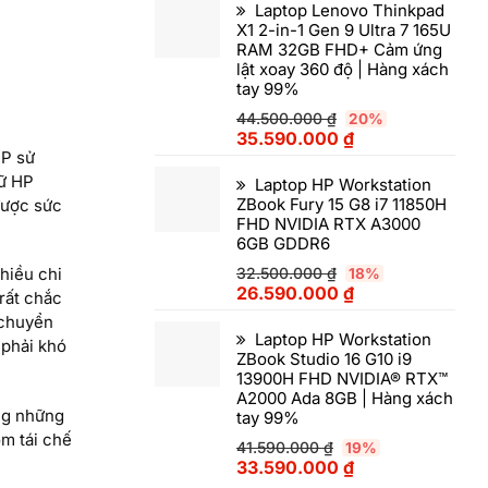
Laptop Lenovo Thinkpad
X1 2-in-1 Gen 9 Ultra 7 165U
RAM 32GB FHD+ Cảm ứng
lật xoay 360 độ | Hàng xách
tay 99%
44.500.000
₫
20%
35.590.000
₫
HP sử
hữ HP
Laptop HP Workstation
ZBook Fury 15 G8 i7 11850H
 được sức
FHD NVIDIA RTX A3000
6GB GDDR6
hiều chi
32.500.000
₫
18%
26.590.000
₫
rất chắc
 chuyển
Laptop HP Workstation
 phải khó
ZBook Studio 16 G10 i9
13900H FHD NVIDIA® RTX™
A2000 Ada 8GB | Hàng xách
ong những
tay 99%
m tái chế
41.590.000
₫
19%
33.590.000
₫