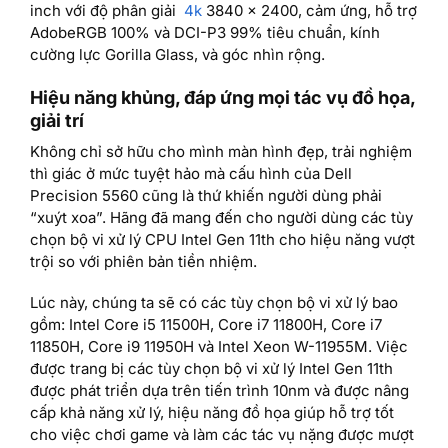
inch với độ phân giải
4k
3840 x 2400, cảm ứng, hỗ trợ
AdobeRGB 100% và DCI-P3 99% tiêu chuẩn, kính
cường lực Gorilla Glass, và góc nhìn rộng.
Hiệu năng khủng, đáp ứng mọi tác vụ đồ họa,
giải trí
Không chỉ sở hữu cho mình màn hình đẹp, trải nghiệm
thì giác ở mức tuyệt hảo mà cấu hình của Dell
Precision 5560 cũng là thứ khiến người dùng phải
“xuýt xoa”. Hãng đã mang đến cho người dùng các tùy
chọn bộ vi xử lý CPU Intel Gen 11th cho hiệu năng vượt
trội so với phiên bản tiền nhiệm.
Lúc này, chúng ta sẽ có các tùy chọn bộ vi xử lý bao
gồm: Intel Core i5 11500H, Core i7 11800H, Core i7
11850H, Core i9 11950H và Intel Xeon W-11955M. Việc
được trang bị các tùy chọn bộ vi xử lý Intel Gen 11th
được phát triển dựa trên tiến trình 10nm và được nâng
cấp khả năng xử lý, hiệu năng đồ họa giúp hỗ trợ tốt
cho việc chơi game và làm các tác vụ nặng được mượt