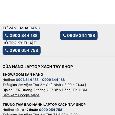
TƯ VẤN - MUA HÀNG
0903 344 188
0909 344 188
HỖ TRỢ KỸ THUẬT
0909 054 758
CỬA HÀNG LAPTOP XACH TAY SHOP
SHOWROOM BÁN HÀNG
Hotline:
0903 344 188
-
0909 344 188
Thời gian làm việc:
Thứ 2 – Chủ Nhật ( 8:00 – 21:00 )
Địa chỉ:
617 Đường 3 tháng 2, P.Diên Hồng, TP. HCM
Bấm xem Google Maps
TRUNG TÂM BẢO HÀNH LAPTOP XACH TAY SHOP
Hotline hỗ trợ kỹ thuật:
0909 054 758
Thời gian làm việc:
Thứ 2 – Thứ 7 ( 8:00 – 17:00 )