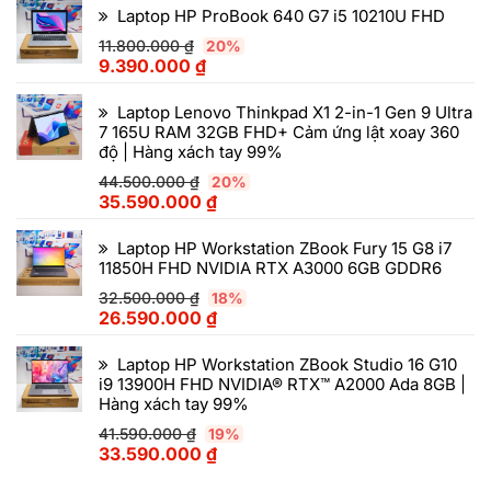
Laptop HP ProBook 640 G7 i5 10210U FHD
11.800.000
₫
20%
9.390.000
₫
Laptop Lenovo Thinkpad X1 2-in-1 Gen 9 Ultra
7 165U RAM 32GB FHD+ Cảm ứng lật xoay 360
độ | Hàng xách tay 99%
44.500.000
₫
20%
35.590.000
₫
Laptop HP Workstation ZBook Fury 15 G8 i7
11850H FHD NVIDIA RTX A3000 6GB GDDR6
32.500.000
₫
18%
26.590.000
₫
Laptop HP Workstation ZBook Studio 16 G10
i9 13900H FHD NVIDIA® RTX™ A2000 Ada 8GB |
Hàng xách tay 99%
41.590.000
₫
19%
33.590.000
₫