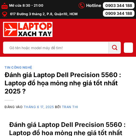
Bỏ
Hotline
0903 344 188
Mở cửa 8:30 - 21:00
qua
0909 344 188
617 Đường 3 tháng 2, P.8, Quận10, HCM
nội
dung
Tìm
kiếm:
TIN CÔNG NGHỆ
Đánh giá Laptop Dell Precision 5560 :
Laptop đồ họa mỏng nhẹ giá tốt nhất
2025 ?
ĐĂNG VÀO
THÁNG 6 17, 2025
BỞI
TRAN THI
Đánh giá Laptop Dell Precision 5560 :
Laptop đồ họa mỏng nhẹ giá tốt nhất