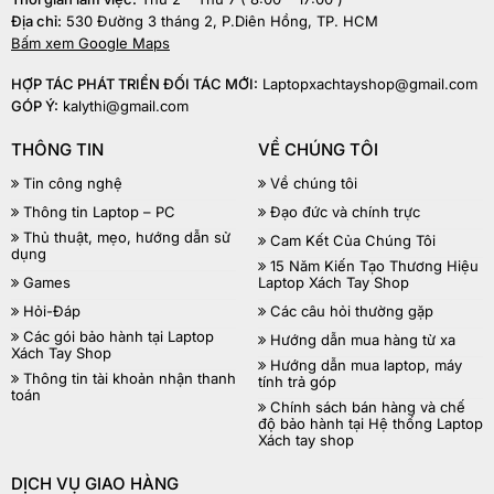
Địa chỉ:
530 Đường 3 tháng 2, P.Diên Hồng, TP. HCM
Bấm xem Google Maps
HỢP TÁC PHÁT TRIỂN ĐỐI TÁC MỚI:
Laptopxachtayshop@gmail.com
GÓP Ý:
kalythi@gmail.com
THÔNG TIN
VỀ CHÚNG TÔI
Tin công nghệ
Về chúng tôi
Thông tin Laptop – PC
Đạo đức và chính trực
Thủ thuật, mẹo, hướng dẫn sử
Cam Kết Của Chúng Tôi
dụng
15 Năm Kiến Tạo Thương Hiệu
Games
Laptop Xách Tay Shop
Hỏi-Đáp
Các câu hỏi thường gặp
Các gói bảo hành tại Laptop
Hướng dẫn mua hàng từ xa
Xách Tay Shop
Hướng dẫn mua laptop, máy
Thông tin tài khoản nhận thanh
tính trả góp
toán
Chính sách bán hàng và chế
độ bảo hành tại Hệ thống Laptop
Xách tay shop
DỊCH VỤ GIAO HÀNG