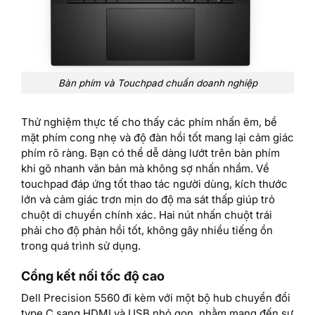
Bàn phím và Touchpad chuẩn doanh nghiệp
Thử nghiệm thực tế cho thấy các phím nhấn êm, bề
mặt phím cong nhẹ và độ đàn hồi tốt mang lại cảm giác
phím rõ ràng. Bạn có thể dễ dàng lướt trên bàn phím
khi gõ nhanh văn bản mà không sợ nhấn nhầm. Về
touchpad đáp ứng tốt thao tác người dùng, kích thước
lớn và cảm giác trơn mịn do độ ma sát thấp giúp trỏ
chuột di chuyển chính xác. Hai nút nhấn chuột trái
phải cho độ phản hồi tốt, không gây nhiều tiếng ồn
trong quá trình sử dụng.
Cổng kết nối tốc độ cao
Dell Precision 5560 đi kèm với một bộ hub chuyển đổi
type C sang HDMI và USB nhỏ gọn, nhằm mang đến sự