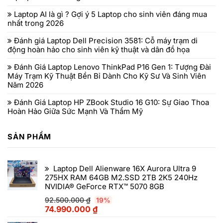
Laptop AI là gì ? Gợi ý 5 Laptop cho sinh viên đáng mua
nhất trong 2026
Đánh giá Laptop Dell Precision 3581: Cỗ máy trạm di
động hoàn hảo cho sinh viên kỹ thuật và dân đồ họa
Đánh Giá Laptop Lenovo ThinkPad P16 Gen 1: Tượng Đài
Máy Trạm Kỹ Thuật Bền Bỉ Dành Cho Kỹ Sư Và Sinh Viên
Năm 2026
Đánh Giá Laptop HP ZBook Studio 16 G10: Sự Giao Thoa
Hoàn Hảo Giữa Sức Mạnh Và Thẩm Mỹ
SẢN PHẨM
Laptop Dell Alienware 16X Aurora Ultra 9
275HX RAM 64GB M2.SSD 2TB 2K5 240Hz
NVIDIA® GeForce RTX™ 5070 8GB
92.500.000
₫
19%
74.990.000
₫