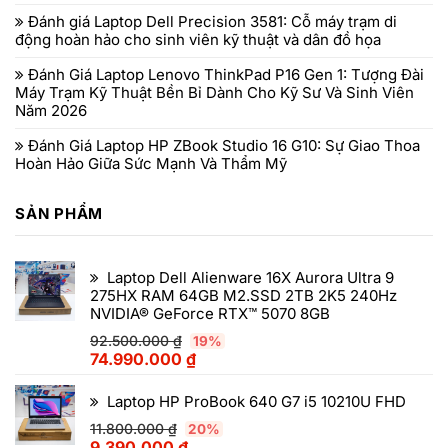
Đánh giá Laptop Dell Precision 3581: Cỗ máy trạm di
động hoàn hảo cho sinh viên kỹ thuật và dân đồ họa
Đánh Giá Laptop Lenovo ThinkPad P16 Gen 1: Tượng Đài
Máy Trạm Kỹ Thuật Bền Bỉ Dành Cho Kỹ Sư Và Sinh Viên
Năm 2026
Đánh Giá Laptop HP ZBook Studio 16 G10: Sự Giao Thoa
Hoàn Hảo Giữa Sức Mạnh Và Thẩm Mỹ
SẢN PHẨM
Laptop Dell Alienware 16X Aurora Ultra 9
275HX RAM 64GB M2.SSD 2TB 2K5 240Hz
NVIDIA® GeForce RTX™ 5070 8GB
92.500.000
₫
19%
74.990.000
₫
Laptop HP ProBook 640 G7 i5 10210U FHD
11.800.000
₫
20%
9.390.000
₫