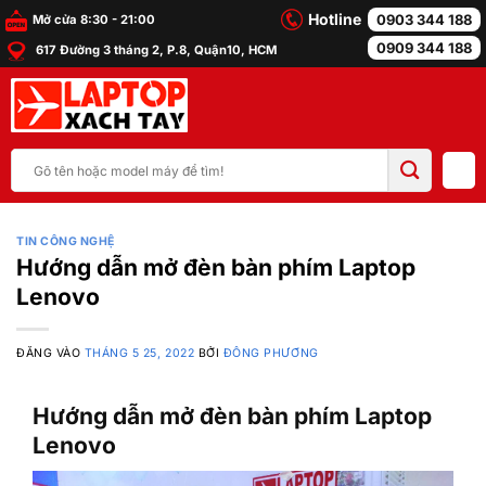
Bỏ
Hotline
0903 344 188
Mở cửa 8:30 - 21:00
qua
0909 344 188
617 Đường 3 tháng 2, P.8, Quận10, HCM
nội
dung
Tìm
kiếm:
TIN CÔNG NGHỆ
Hướng dẫn mở đèn bàn phím Laptop
Lenovo
ĐĂNG VÀO
THÁNG 5 25, 2022
BỞI
ĐÔNG PHƯƠNG
Hướng dẫn mở đèn bàn phím Laptop
Lenovo