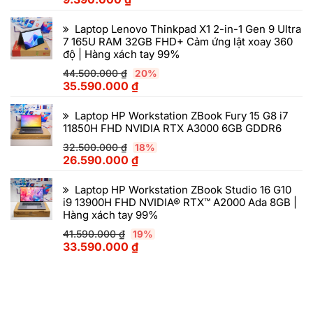
Laptop Lenovo Thinkpad X1 2-in-1 Gen 9 Ultra
7 165U RAM 32GB FHD+ Cảm ứng lật xoay 360
độ | Hàng xách tay 99%
44.500.000
₫
20%
35.590.000
₫
Laptop HP Workstation ZBook Fury 15 G8 i7
11850H FHD NVIDIA RTX A3000 6GB GDDR6
32.500.000
₫
18%
26.590.000
₫
Laptop HP Workstation ZBook Studio 16 G10
i9 13900H FHD NVIDIA® RTX™ A2000 Ada 8GB |
Hàng xách tay 99%
41.590.000
₫
19%
33.590.000
₫