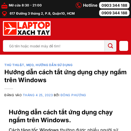
Bỏ
Hotline
0903 344 188
Mở cửa 8:30 - 21:00
qua
0909 344 188
617 Đường 3 tháng 2, P.8, Quận10, HCM
nội
dung
Tìm
kiếm:
THỦ THUẬT, MẸO, HƯỚNG DẪN SỬ DỤNG
Hướng dẫn cách tắt ứng dụng chạy ngầm
trên Windows
ĐĂNG VÀO
THÁNG 4 25, 2023
BỞI
ĐÔNG PHƯƠNG
Hướng dẫn cách tắt ứng dụng chạy
ngầm trên Windows.
Cách tăng tốc Windows
thường được nhiều người sử