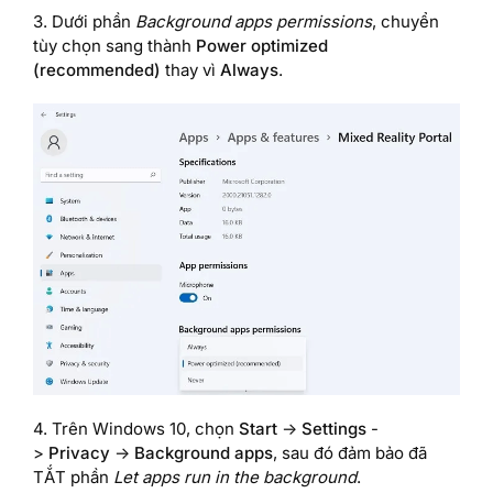
3. Dưới phần
Background apps permissions
, chuyển
tùy chọn sang thành
Power optimized
(recommended)
thay vì
Always
.
4. Trên Windows 10, chọn
Start
->
Settings
-
>
Privacy
->
Background apps
, sau đó đảm bảo đã
TẮT phần
Let apps run in the background
.