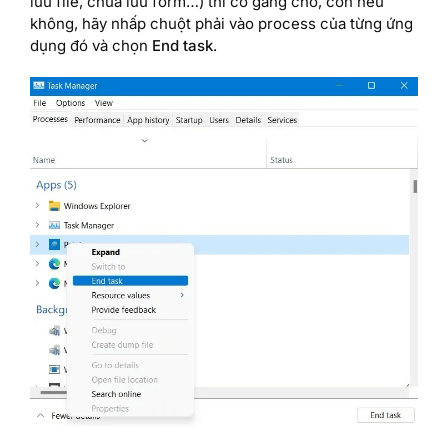
lưu file, chưa lưu form…) thì cố gắng chờ, còn nếu
không, hãy nhấp chuột phải vào process của từng ứng
dụng đó và chọn
End task
.