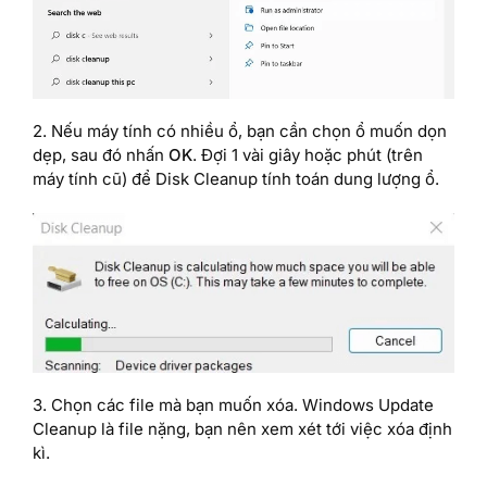
2. Nếu máy tính có nhiều ổ, bạn cần chọn ổ muốn dọn
dẹp, sau đó nhấn
OK
. Đợi 1 vài giây hoặc phút (trên
máy tính cũ) để Disk Cleanup tính toán dung lượng ổ.
3. Chọn các file mà bạn muốn xóa. Windows Update
Cleanup là file nặng, bạn nên xem xét tới việc xóa định
kì.