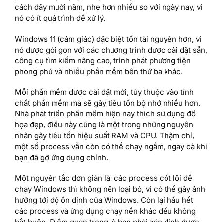
cách đây mười năm, nhẹ hơn nhiều so với ngày nay, vì
nó có ít quá trình để xử lý.
Windows 11 (cảm giác) đặc biệt tốn tài nguyên hơn, vì
nó được gói gọn với các chương trình được cài đặt sẵn,
công cụ tìm kiếm nâng cao, trình phát phương tiện
phong phú và nhiều phần mềm bên thứ ba khác.
Mỗi phần mềm được cài đặt mới, tùy thuộc vào tính
chất phần mềm mà sẽ gây tiêu tốn bộ nhớ nhiều hơn.
Nhà phát triển phần mềm hiện nay thích sử dụng đồ
họa đẹp, điều này cũng là một trong những nguyên
nhân gây tiêu tốn hiệu suất RAM và CPU. Thậm chí,
một số process vẫn còn có thể chạy ngầm, ngay cả khi
bạn đã gỡ ứng dụng chính.
Một nguyên tắc đơn giản là: các process cốt lõi để
chạy Windows thì không nên loại bỏ, vì có thể gây ảnh
hưởng tới độ ổn định của Windows. Còn lại hầu hết
các process và ứng dụng chạy nền khác đều không
bắt buộc. Điểm quan trọng là bạn phải xác định được