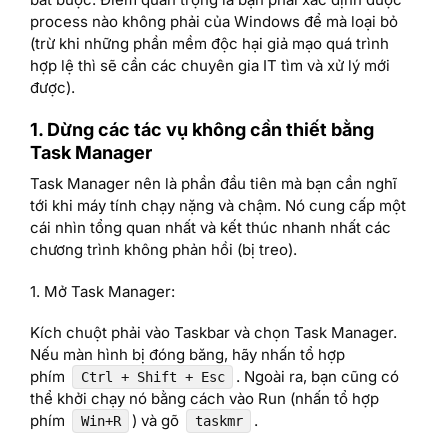
process nào không phải của Windows để mà loại bỏ
(trừ khi những phần mềm độc hại giả mạo quá trình
hợp lệ thì sẽ cần các chuyên gia IT tìm và xử lý mới
được).
1. Dừng các tác vụ không cần thiết bằng
Task Manager
Task Manager nên là phần đầu tiên mà bạn cần nghĩ
tới khi máy tính chạy nặng và chậm. Nó cung cấp một
cái nhìn tổng quan nhất và kết thúc nhanh nhất các
chương trình không phản hồi (bị treo).
1. Mở Task Manager:
Kích chuột phải vào Taskbar và chọn Task Manager.
Nếu màn hình bị đóng băng, hãy nhấn tổ hợp
phím
. Ngoài ra, bạn cũng có
Ctrl + Shift + Esc
thể khởi chạy nó bằng cách vào Run (nhấn tổ hợp
phím
) và gõ
.
Win+R
taskmr