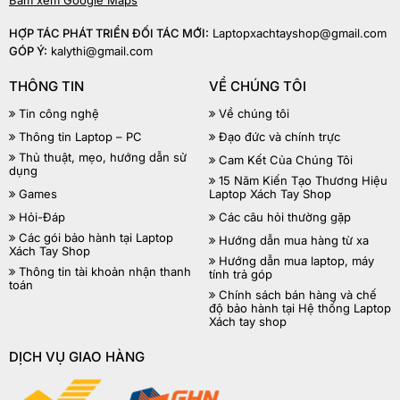
Bấm xem Google Maps
HỢP TÁC PHÁT TRIỂN ĐỐI TÁC MỚI:
Laptopxachtayshop@gmail.com
GÓP Ý:
kalythi@gmail.com
THÔNG TIN
VỀ CHÚNG TÔI
Tin công nghệ
Về chúng tôi
Thông tin Laptop – PC
Đạo đức và chính trực
Thủ thuật, mẹo, hướng dẫn sử
Cam Kết Của Chúng Tôi
dụng
15 Năm Kiến Tạo Thương Hiệu
Games
Laptop Xách Tay Shop
Hỏi-Đáp
Các câu hỏi thường gặp
Các gói bảo hành tại Laptop
Hướng dẫn mua hàng từ xa
Xách Tay Shop
Hướng dẫn mua laptop, máy
Thông tin tài khoản nhận thanh
tính trả góp
toán
Chính sách bán hàng và chế
độ bảo hành tại Hệ thống Laptop
Xách tay shop
DỊCH VỤ GIAO HÀNG