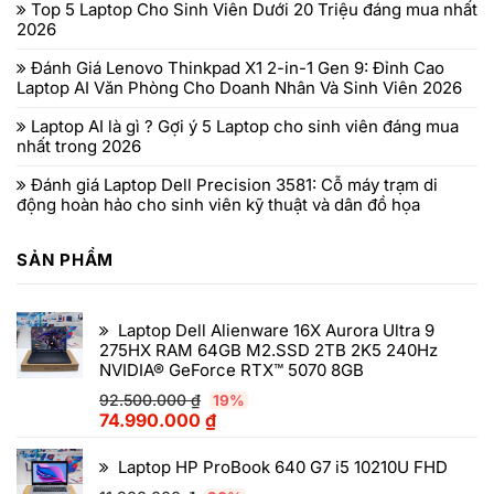
Top 5 Laptop Cho Sinh Viên Dưới 20 Triệu đáng mua nhất
2026
Đánh Giá Lenovo Thinkpad X1 2-in-1 Gen 9: Đỉnh Cao
Laptop AI Văn Phòng Cho Doanh Nhân Và Sinh Viên 2026
Laptop AI là gì ? Gợi ý 5 Laptop cho sinh viên đáng mua
nhất trong 2026
Đánh giá Laptop Dell Precision 3581: Cỗ máy trạm di
động hoàn hảo cho sinh viên kỹ thuật và dân đồ họa
SẢN PHẨM
Laptop Dell Alienware 16X Aurora Ultra 9
275HX RAM 64GB M2.SSD 2TB 2K5 240Hz
NVIDIA® GeForce RTX™ 5070 8GB
92.500.000
₫
19%
74.990.000
₫
Laptop HP ProBook 640 G7 i5 10210U FHD