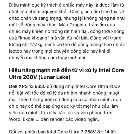
Điều mình cực kỳ thích ở chiếc máy này là được làm từ
chất liệu nhôm nguyên khối. Cảm giác cầm trên tay rất
chắc chắn và sang trọng, nhưng lại không nặng nề như
một số dòng máy khác. Màu Graphite trầm ấm của
chiếc máy khiến nó trông rất hiện đại, đồng thời không
quá “khoe khoang” mà vẫn đủ nổi bật. Cùng với trọng
lượng chỉ
1.17kg
, mình có thể dễ dàng mang theo chiếc
laptop này trong mọi chuyến công tác hay khi di
chuyển mà không cảm thấy mệt mỏi.
Hiệu năng mạnh mẽ đến từ vi xử lý Intel Core
Ultra 200V (Lunar Lake)
Dell XPS 13 9350
sử dụng chip Intel Core Ultra 200V
nổi bật với tốc độ xử lý đa nhiệm nhanh chóng, mượt
mà. Theo trải nghiệm sử dụng của cá nhân mình, con
chip này có thể đáp ứng cực kỳ tốt mọi nhu cầu làm
việc của mình, từ xử lý các tác vụ văn phòng trên
Word, Excel,… đến render các video ngắn.
Đối với phiên bản Intel
Core Ultra 7 268V 8 – 14 lõi