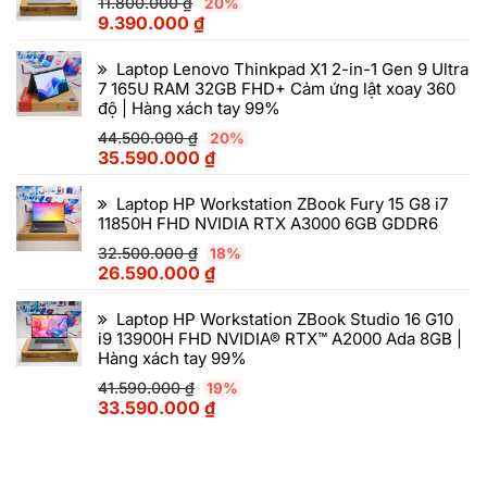
11.800.000
₫
20%
9.390.000
₫
Laptop Lenovo Thinkpad X1 2-in-1 Gen 9 Ultra
7 165U RAM 32GB FHD+ Cảm ứng lật xoay 360
độ | Hàng xách tay 99%
44.500.000
₫
20%
35.590.000
₫
Laptop HP Workstation ZBook Fury 15 G8 i7
11850H FHD NVIDIA RTX A3000 6GB GDDR6
32.500.000
₫
18%
26.590.000
₫
Laptop HP Workstation ZBook Studio 16 G10
i9 13900H FHD NVIDIA® RTX™ A2000 Ada 8GB |
Hàng xách tay 99%
41.590.000
₫
19%
33.590.000
₫