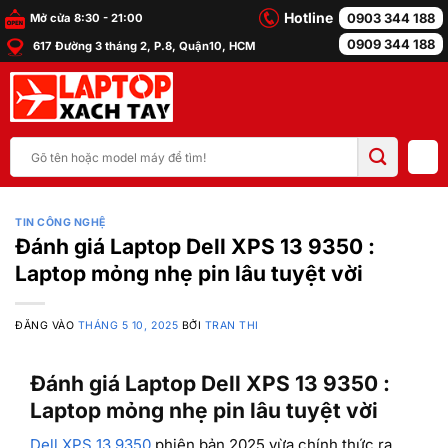
Bỏ
Hotline
0903 344 188
Mở cửa 8:30 - 21:00
qua
0909 344 188
617 Đường 3 tháng 2, P.8, Quận10, HCM
nội
dung
Tìm
kiếm:
TIN CÔNG NGHỆ
Đánh giá Laptop Dell XPS 13 9350 :
Laptop mỏng nhẹ pin lâu tuyệt vời
ĐĂNG VÀO
THÁNG 5 10, 2025
BỞI
TRAN THI
Đánh giá Laptop Dell XPS 13 9350 :
Laptop mỏng nhẹ pin lâu tuyệt vời
Dell XPS 13 9350
phiên bản 2025 vừa chính thức ra