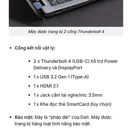
Máy được trang bị 2 cổng Thunderbolt 4
Cổng kết nối vật lý:
2 x Thunderbolt 4 (USB-C) hỗ trợ Power
Delivery và DisplayPort
1 x USB 3.2 Gen 1 (Type-A)
1 x HDMI 2.1
1 x Jack cắm tai nghe/mic 3.5mm
1 x Khe đọc thẻ SmartCard (tùy chọn)
Bảo mật:
Đây là “pháo đài” của Dell. Máy được
trang bị hàng loạt tính năng bảo mật: