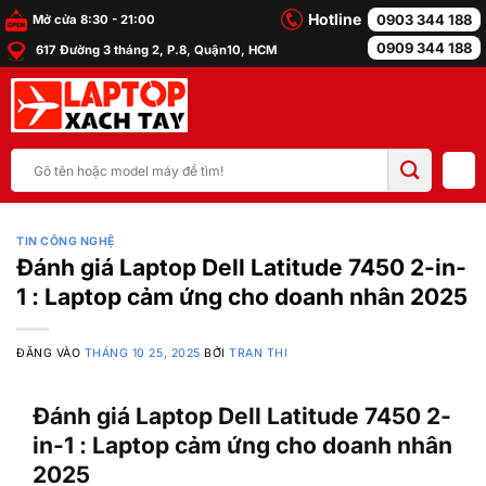
Bỏ
Hotline
0903 344 188
Mở cửa 8:30 - 21:00
qua
0909 344 188
617 Đường 3 tháng 2, P.8, Quận10, HCM
nội
dung
Tìm
kiếm:
TIN CÔNG NGHỆ
Đánh giá Laptop Dell Latitude 7450 2-in-
1 : Laptop cảm ứng cho doanh nhân 2025
ĐĂNG VÀO
THÁNG 10 25, 2025
BỞI
TRAN THI
Đánh giá Laptop Dell Latitude 7450 2-
in-1 : Laptop cảm ứng cho doanh nhân
2025