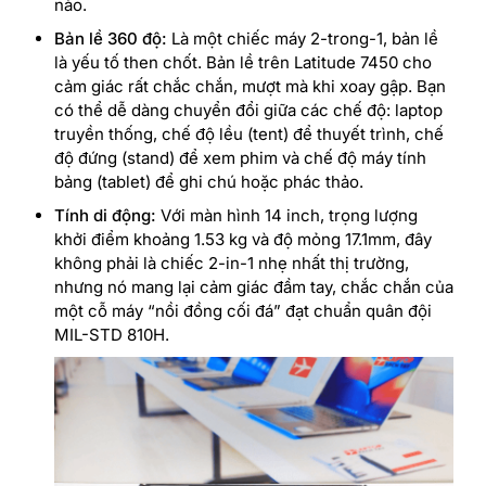
nào.
Bản lề 360 độ:
Là một chiếc máy 2-trong-1, bản lề
là yếu tố then chốt. Bản lề trên Latitude 7450 cho
cảm giác rất chắc chắn, mượt mà khi xoay gập. Bạn
có thể dễ dàng chuyển đổi giữa các chế độ: laptop
truyền thống, chế độ lều (tent) để thuyết trình, chế
độ đứng (stand) để xem phim và chế độ máy tính
bảng (tablet) để ghi chú hoặc phác thảo.
Tính di động:
Với màn hình 14 inch, trọng lượng
khởi điểm khoảng 1.53 kg và độ mỏng 17.1mm, đây
không phải là chiếc 2-in-1 nhẹ nhất thị trường,
nhưng nó mang lại cảm giác đầm tay, chắc chắn của
một cỗ máy “nồi đồng cối đá” đạt chuẩn quân đội
MIL-STD 810H.