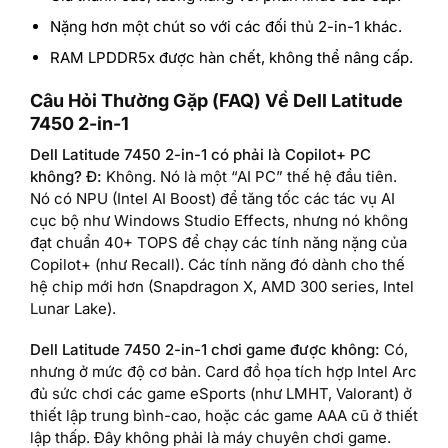
Nặng hơn một chút so với các đối thủ 2-in-1 khác.
RAM LPDDR5x được hàn chết, không thể nâng cấp.
Câu Hỏi Thường Gặp (FAQ) Về Dell Latitude
7450 2-in-1
Dell Latitude 7450 2-in-1 có phải là Copilot+ PC
không?
Đ:
Không. Nó là một “AI PC” thế hệ đầu tiên.
Nó có NPU (Intel AI Boost) để tăng tốc các tác vụ AI
cục bộ như Windows Studio Effects, nhưng nó không
đạt chuẩn 40+ TOPS để chạy các tính năng nặng của
Copilot+ (như Recall). Các tính năng đó dành cho thế
hệ chip mới hơn (Snapdragon X, AMD 300 series, Intel
Lunar Lake).
Dell Latitude 7450 2-in-1 chơi game được không
:
Có,
nhưng ở mức độ cơ bản. Card đồ họa tích hợp Intel Arc
đủ sức chơi các game eSports (như LMHT, Valorant) ở
thiết lập trung bình-cao, hoặc các game AAA cũ ở thiết
lập thấp. Đây không phải là máy chuyên chơi game.