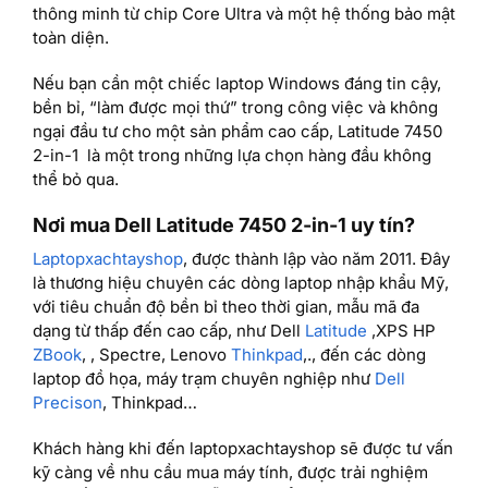
thông minh từ chip Core Ultra và một hệ thống bảo mật
toàn diện.
Nếu bạn cần một chiếc laptop Windows đáng tin cậy,
bền bỉ, “làm được mọi thứ” trong công việc và không
ngại đầu tư cho một sản phẩm cao cấp, Latitude 7450
2-in-1 là một trong những lựa chọn hàng đầu không
thể bỏ qua.
Nơi mua Dell Latitude 7450 2-in-1 uy tín?
Laptopxachtayshop
, được thành lập vào năm 2011. Đây
là thương hiệu chuyên các dòng laptop nhập khẩu Mỹ,
với tiêu chuẩn độ bền bỉ theo thời gian, mẫu mã đa
dạng từ thấp đến cao cấp, như Dell
Latitude
,XPS HP
ZBook
, , Spectre, Lenovo
Thinkpad
,., đến các dòng
laptop đồ họa, máy trạm chuyên nghiệp như
Dell
Precison
, Thinkpad…
Khách hàng khi đến laptopxachtayshop sẽ được tư vấn
kỹ càng về nhu cầu mua máy tính, được trải nghiệm