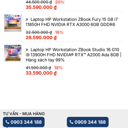
44.500.000
₫
20%
35.590.000
₫
Laptop HP Workstation ZBook Fury 15 G8 i7
11850H FHD NVIDIA RTX A3000 6GB GDDR6
32.500.000
₫
18%
26.590.000
₫
Laptop HP Workstation ZBook Studio 16 G10
i9 13900H FHD NVIDIA® RTX™ A2000 Ada 8GB |
Hàng xách tay 99%
41.590.000
₫
19%
33.590.000
₫
TƯ VẤN - MUA HÀNG
0903 344 188
0909 344 188