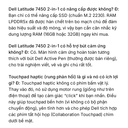
Dell Latitude 7450 2-in-1 có nâng cấp được không?
Đ:
Bạn chỉ có thể nâng cấp SSD (chuẩn M.2 2230). RAM
LPDDR5x đã được hàn chết trên bo mạch chủ để đảm
bảo hiệu suất và độ mỏng, vì vậy bạn cần cân nhắc kỹ
dung lượng RAM (16GB hoặc 32GB) ngay khi mua.
Dell Latitude 7450 2-in-1 có hỗ trợ bút cảm ứng
không?
Đ:
Có. Màn hình cảm ứng hoàn toàn tương
thích với bút Dell Active Pen (thường được bán riêng),
cho trải nghiệm viết, vẽ và ghi chú rất tốt.
Touchpad haptic (rung phản hồi) là gì và nó có ích lợi
gì?
Đ:
Touchpad haptic không có phím bấm vật lý.
Thay vào đó, nó sử dụng motor rung (giống như trên
điện thoại) để tạo cảm giác “click” khi bạn nhấn. Điều
này giúp touchpad bền hơn (vì không có bộ phận
chuyển động), yên tĩnh hơn và cho phép Dell tích hợp
các phím tắt hội họp (Collaboration Touchpad) chìm
dưới bề mặt.