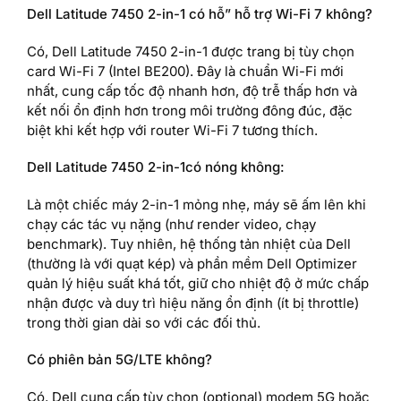
Dell Latitude 7450 2-in-1 có hỗ” hỗ trợ Wi-Fi 7 không?
Có, Dell Latitude 7450 2-in-1 được trang bị tùy chọn
card Wi-Fi 7 (Intel BE200). Đây là chuẩn Wi-Fi mới
nhất, cung cấp tốc độ nhanh hơn, độ trễ thấp hơn và
kết nối ổn định hơn trong môi trường đông đúc, đặc
biệt khi kết hợp với router Wi-Fi 7 tương thích.
Dell Latitude 7450 2-in-1có nóng không
:
Là một chiếc máy 2-in-1 mỏng nhẹ, máy sẽ ấm lên khi
chạy các tác vụ nặng (như render video, chạy
benchmark). Tuy nhiên, hệ thống tản nhiệt của Dell
(thường là với quạt kép) và phần mềm Dell Optimizer
quản lý hiệu suất khá tốt, giữ cho nhiệt độ ở mức chấp
nhận được và duy trì hiệu năng ổn định (ít bị throttle)
trong thời gian dài so với các đối thủ.
Có phiên bản 5G/LTE không?
Có, Dell cung cấp tùy chọn (optional) modem 5G hoặc