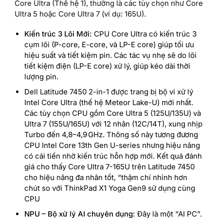
Core Ultra (Thế hệ 1), thường là các tùy chọn như Core
Ultra 5 hoặc Core Ultra 7 (ví dụ: 165U).
Kiến trúc 3 Lõi Mới:
CPU Core Ultra có kiến trúc 3
cụm lõi (P-core, E-core, và LP-E core) giúp tối ưu
hiệu suất và tiết kiệm pin. Các tác vụ nhẹ sẽ do lõi
tiết kiệm điện (LP-E core) xử lý, giúp kéo dài thời
lượng pin.
Dell Latitude 7450 2-in-1 được trang bị bộ vi xử lý
Intel Core Ultra (thế hệ Meteor Lake-U) mới nhất.
Các tùy chọn CPU gồm Core Ultra 5 (125U/135U) và
Ultra 7 (155U/165U) với 12 nhân (12C/14T), xung nhịp
Turbo đến 4,8–4,9 GHz. Thông số này tương đương
CPU Intel Core 13th Gen U-series nhưng hiệu năng
có cải tiến nhờ kiến trúc hỗn hợp mới. Kết quả đánh
giá cho thấy Core Ultra 7-165U trên Latitude 7450
cho hiệu năng đa nhân tốt, “thậm chí nhỉnh hơn
chút so với ThinkPad X1 Yoga Gen9 sử dụng cùng
CPU
NPU – Bộ xử lý AI chuyên dụng:
Đây là một “AI PC”.