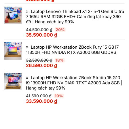
Laptop Lenovo Thinkpad X1 2-in-1 Gen 9 Ultra
7 165U RAM 32GB FHD+ Cảm ứng lật xoay 360
độ | Hàng xách tay 99%
44.500.000
₫
20%
35.590.000
₫
Laptop HP Workstation ZBook Fury 15 G8 i7
11850H FHD NVIDIA RTX A3000 6GB GDDR6
32.500.000
₫
18%
26.590.000
₫
Laptop HP Workstation ZBook Studio 16 G10
i9 13900H FHD NVIDIA® RTX™ A2000 Ada 8GB |
Hàng xách tay 99%
41.590.000
₫
19%
33.590.000
₫