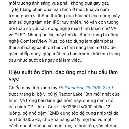
môi trường ánh sáng vừa phải, không quá gay gắt.
Tỷ lệ tương phản của màn hình ở mức khá và nằm
trong phạm vi thông thường của hầu hết các dòng máy
tính sử dụng tấm nền IPS; tuy nhiên, nó vẫn còn tương
đối thấp so với các công nghệ màn hình khác như VA
và OLED. Nhưng bù lại, máy tính lại được trang bị công
nghệ ComfortView Plus, có tác dụng làm giảm phát
thải ánh sáng xanh có hại và tính năng làm mờ DC để
giảm nhấp nháy, giúp mắt của bạn tránh khỏi tình trạng
đau nhức suốt cả ngày dài làm việc,.
Hiệu suất ổn định, đáp ứng mọi nhu cầu làm
việc
Chiếc máy tính xách tay
Dell Inspiron 16 7630 2 in 1
được trang bị bộ vi xử lý Raptor Lake 13th mới nhất của
Intel. Và trong bài đánh giá hôm nay, chúng mình có
cấu hình CPU Intel Core™ i5-1335U với 10 nhân, 12
luồng, bộ nhớ đệm 12MB cùng tốc độ xung nhịp tối đa
lên tới 4.60GHz, cho khả năng xử lý mọi tác vụ một
cách nhanh chóng và mượt mà, từ học tập, văn phòng