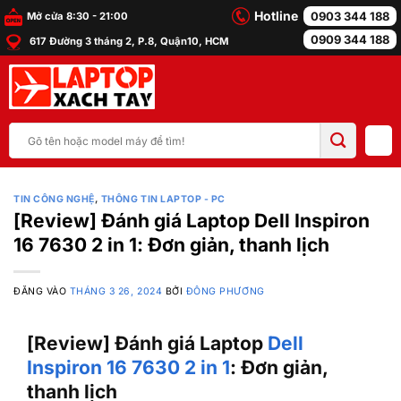
Bỏ
Hotline
0903 344 188
Mở cửa 8:30 - 21:00
qua
0909 344 188
617 Đường 3 tháng 2, P.8, Quận10, HCM
nội
dung
Tìm
kiếm:
TIN CÔNG NGHỆ
,
THÔNG TIN LAPTOP - PC
[Review] Đánh giá Laptop Dell Inspiron
16 7630 2 in 1: Đơn giản, thanh lịch
ĐĂNG VÀO
THÁNG 3 26, 2024
BỞI
ĐÔNG PHƯƠNG
[Review] Đánh giá Laptop
Dell
Inspiron 16 7630 2 in 1
: Đơn giản,
thanh lịch