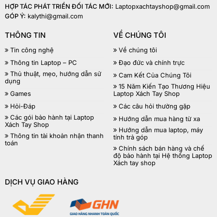
HỢP TÁC PHÁT TRIỂN ĐỐI TÁC MỚI:
Laptopxachtayshop@gmail.com
GÓP Ý:
kalythi@gmail.com
THÔNG TIN
VỀ CHÚNG TÔI
Tin công nghệ
Về chúng tôi
Thông tin Laptop – PC
Đạo đức và chính trực
Thủ thuật, mẹo, hướng dẫn sử
Cam Kết Của Chúng Tôi
dụng
15 Năm Kiến Tạo Thương Hiệu
Games
Laptop Xách Tay Shop
Hỏi-Đáp
Các câu hỏi thường gặp
Các gói bảo hành tại Laptop
Hướng dẫn mua hàng từ xa
Xách Tay Shop
Hướng dẫn mua laptop, máy
Thông tin tài khoản nhận thanh
tính trả góp
toán
Chính sách bán hàng và chế
độ bảo hành tại Hệ thống Laptop
Xách tay shop
DỊCH VỤ GIAO HÀNG