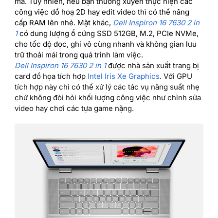
mà. Tuy nhiên, nếu bạn thường xuyên thực hiện các
công việc đồ hoạ 2D hay edit video thì có thể nâng
cấp RAM lên nhé. Mặt khác,
Dell Inspiron 16 7630 2 in
1
có dung lượng ổ cứng SSD 512GB, M.2, PCIe NVMe,
cho tốc độ đọc, ghi vô cùng nhanh và không gian lưu
trữ thoải mái trong quá trình làm việc.
Dell Inspiron 16 7630 2 in 1
được nhà sản xuất trang bị
card đồ họa tích hợp
Intel Iris Xe Graphics
. Với GPU
tích hợp này chỉ có thể xử lý các tác vụ năng suất nhẹ
chứ không đòi hỏi khối lượng công việc như chỉnh sửa
video hay chơi các tựa game nặng.