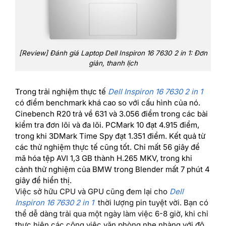
[Review] Đánh giá Laptop Dell Inspiron 16 7630 2 in 1: Đơn
giản, thanh lịch
Trong trải nghiệm thực tế
Dell Inspiron 16 7630 2 in 1
có điểm benchmark khá cao so với cấu hình của nó.
Cinebench R20 trả về 631 và 3.056 điểm trong các bài
kiểm tra đơn lõi và đa lõi. PCMark 10 đạt 4.915 điểm,
trong khi 3DMark Time Spy đạt 1.351 điểm. Kết quả từ
các thử nghiệm thực tế cũng tốt. Chỉ mất 56 giây để
mã hóa tệp AVI 1,3 GB thành H.265 MKV, trong khi
cảnh thử nghiệm của BMW trong Blender mất 7 phút 4
giây để hiển thị.
Việc sở hữu CPU và GPU cũng đem lại cho
Dell
Inspiron 16 7630 2 in 1
thời lượng pin tuyệt vời. Bạn có
thể dễ dàng trải qua một ngày làm việc 6-8 giờ, khi chỉ
thực hiện các công việc văn phòng nhẹ nhàng với độ