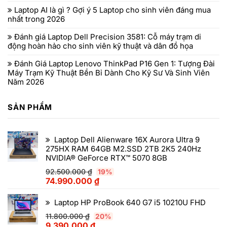
Laptop AI là gì ? Gợi ý 5 Laptop cho sinh viên đáng mua
nhất trong 2026
Đánh giá Laptop Dell Precision 3581: Cỗ máy trạm di
động hoàn hảo cho sinh viên kỹ thuật và dân đồ họa
Đánh Giá Laptop Lenovo ThinkPad P16 Gen 1: Tượng Đài
Máy Trạm Kỹ Thuật Bền Bỉ Dành Cho Kỹ Sư Và Sinh Viên
Năm 2026
SẢN PHẨM
Laptop Dell Alienware 16X Aurora Ultra 9
275HX RAM 64GB M2.SSD 2TB 2K5 240Hz
NVIDIA® GeForce RTX™ 5070 8GB
92.500.000
₫
19%
74.990.000
₫
Laptop HP ProBook 640 G7 i5 10210U FHD
11.800.000
₫
20%
9.390.000
₫