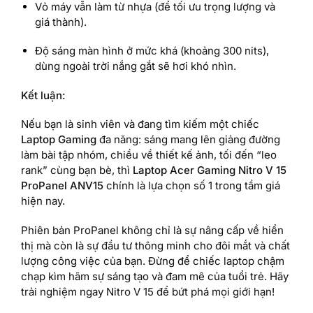
Vỏ máy vẫn làm từ nhựa (để tối ưu trọng lượng và
giá thành).
Độ sáng màn hình ở mức khá (khoảng 300 nits),
dùng ngoài trời nắng gắt sẽ hơi khó nhìn.
Kết luận:
Nếu bạn là sinh viên và đang tìm kiếm một chiếc
Laptop Gaming
đa năng: sáng mang lên giảng đường
làm bài tập nhóm, chiều về thiết kế ảnh, tối đến “leo
rank” cùng bạn bè, thì
Laptop Acer Gaming Nitro V 15
ProPanel ANV15
chính là lựa chọn số 1 trong tầm giá
hiện nay.
Phiên bản ProPanel không chỉ là sự nâng cấp về hiển
thị mà còn là sự đầu tư thông minh cho đôi mắt và chất
lượng công việc của bạn. Đừng để chiếc laptop chậm
chạp kìm hãm sự sáng tạo và đam mê của tuổi trẻ. Hãy
trải nghiệm ngay Nitro V 15 để bứt phá mọi giới hạn!