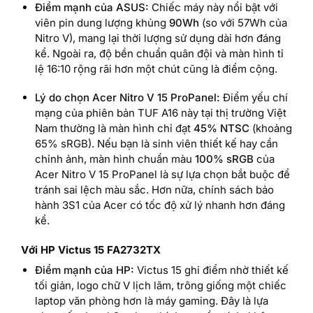
Điểm mạnh của ASUS:
Chiếc máy này nổi bật với
viên pin dung lượng khủng
90Wh
(so với 57Wh của
Nitro V), mang lại thời lượng sử dụng dài hơn đáng
kể. Ngoài ra, độ bền chuẩn quân đội và màn hình tỉ
lệ 16:10 rộng rãi hơn một chút cũng là điểm cộng.
Lý do chọn Acer Nitro V 15 ProPanel:
Điểm yếu chí
mạng của phiên bản TUF A16 này tại thị trường Việt
Nam thường là màn hình chỉ đạt
45% NTSC
(khoảng
65% sRGB). Nếu bạn là sinh viên thiết kế hay cần
chỉnh ảnh, màn hình chuẩn màu
100% sRGB
của
Acer Nitro V 15 ProPanel là sự lựa chọn bắt buộc để
tránh sai lệch màu sắc. Hơn nữa, chính sách bảo
hành 3S1 của Acer có tốc độ xử lý nhanh hơn đáng
kể.
Với HP Victus 15 FA2732TX
Điểm mạnh của HP:
Victus 15 ghi điểm nhờ thiết kế
tối giản, logo chữ V lịch lãm, trông giống một chiếc
laptop văn phòng hơn là máy gaming. Đây là lựa