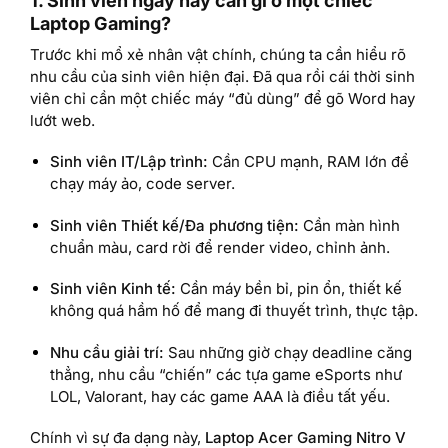
1. Sinh viên ngày nay cần gì ở một chiếc
Laptop Gaming?
Trước khi mổ xẻ nhân vật chính, chúng ta cần hiểu rõ
nhu cầu của sinh viên hiện đại. Đã qua rồi cái thời sinh
viên chỉ cần một chiếc máy “đủ dùng” để gõ Word hay
lướt web.
Sinh viên IT/Lập trình:
Cần CPU mạnh, RAM lớn để
chạy máy ảo, code server.
Sinh viên Thiết kế/Đa phương tiện:
Cần màn hình
chuẩn màu, card rời để render video, chỉnh ảnh.
Sinh viên Kinh tế:
Cần máy bền bỉ, pin ổn, thiết kế
không quá hầm hố để mang đi thuyết trình, thực tập.
Nhu cầu giải trí:
Sau những giờ chạy deadline căng
thẳng, nhu cầu “chiến” các tựa game eSports như
LOL, Valorant, hay các game AAA là điều tất yếu.
Chính vì sự đa dạng này,
Laptop Acer Gaming Nitro V