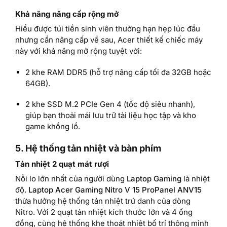
Khả năng nâng cấp rộng mở
Hiểu được túi tiền sinh viên thường hạn hẹp lúc đầu
nhưng cần nâng cấp về sau, Acer thiết kế chiếc máy
này với khả năng mở rộng tuyệt vời:
2 khe RAM DDR5 (hỗ trợ nâng cấp tối đa 32GB hoặc
64GB).
2 khe SSD M.2 PCIe Gen 4 (tốc độ siêu nhanh),
giúp bạn thoải mái lưu trữ tài liệu học tập và kho
game khổng lồ.
5. Hệ thống tản nhiệt và bàn phím
Tản nhiệt 2 quạt mát rượi
Nỗi lo lớn nhất của người dùng
Laptop Gaming
là nhiệt
độ.
Laptop Acer Gaming Nitro V 15 ProPanel ANV15
thừa hưởng hệ thống tản nhiệt trứ danh của dòng
Nitro. Với 2 quạt tản nhiệt kích thước lớn và 4 ống
đồng, cùng hệ thống khe thoát nhiệt bố trí thông minh