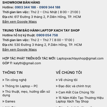
SHOWROOM BÁN HÀNG
Hotline:
0903 344 188
-
0909 344 188
Thời gian làm việc:
Thứ 2 – Chủ Nhật ( 8:00 – 21:00 )
Địa chỉ:
617 Đường 3 tháng 2, P.Diên Hồng, TP. HCM
Bấm xem Google Maps
TRUNG TÂM BẢO HÀNH LAPTOP XACH TAY SHOP
Hotline hỗ trợ kỹ thuật:
0909 054 758
Thời gian làm việc:
Thứ 2 – Thứ 7 ( 8:00 – 17:00 )
Địa chỉ:
530 Đường 3 tháng 2, P.Diên Hồng, TP. HCM
Bấm xem Google Maps
HỢP TÁC PHÁT TRIỂN ĐỐI TÁC MỚI:
Laptopxachtayshop@gmail.com
GÓP Ý:
kalythi@gmail.com
THÔNG TIN
VỀ CHÚNG TÔI
Tin công nghệ
Về chúng tôi
Thông tin Laptop – PC
Đạo đức và chính trực
Thủ thuật, mẹo, hướng dẫn sử
Cam Kết Của Chúng Tôi
dụng
15 Năm Kiến Tạo Thương Hiệu
Games
Laptop Xách Tay Shop