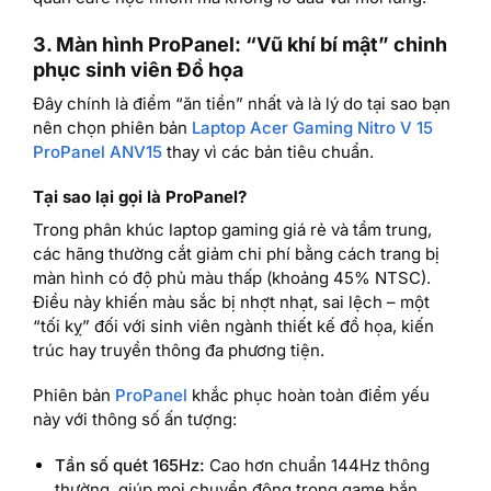
3. Màn hình ProPanel: “Vũ khí bí mật” chinh
phục sinh viên Đồ họa
Đây chính là điểm “ăn tiền” nhất và là lý do tại sao bạn
nên chọn phiên bản
Laptop Acer Gaming Nitro V 15
ProPanel ANV15
thay vì các bản tiêu chuẩn.
Tại sao lại gọi là ProPanel?
Trong phân khúc laptop gaming giá rẻ và tầm trung,
các hãng thường cắt giảm chi phí bằng cách trang bị
màn hình có độ phủ màu thấp (khoảng 45% NTSC).
Điều này khiến màu sắc bị nhợt nhạt, sai lệch – một
“tối kỵ” đối với sinh viên ngành thiết kế đồ họa, kiến
trúc hay truyền thông đa phương tiện.
Phiên bản
ProPanel
khắc phục hoàn toàn điểm yếu
này với thông số ấn tượng:
Tần số quét 165Hz:
Cao hơn chuẩn 144Hz thông
thường, giúp mọi chuyển động trong game bắn