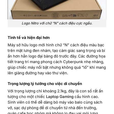
Logo Nitro với chữ “N” cách điệu cực ngầu.
Tinh tế và hiện đại hơn
Máy sở hữu logo mới hình chữ “N” cách điệu màu bạc
trên mặt lưng đen nhám, tạo cảm giác sang trọng và bí
ẩn hơn hẳn logo đại bàng đỏ trước đây. Các đường họa
tiết trang trí mang phong cách Cyberpunk nhẹ nhàng,
giúp chiếc máy nổi bật nhưng không quá “lố” khi mang
lên giảng đường hay vào thư viện.
Trọng lượng lý tưởng cho việc di chuyển
Với trọng lượng chỉ khoảng 2.1kg, đây là con số rất ấn
tượng cho một chiếc
Laptop Gaming
cấu hình cao.
Sinh viên có thể dễ dàng bỏ máy vào balo cùng sách
vở, sạc dự phòng để di chuyển từ nhà đến trường,
quán cafe học nhóm mà không lo đau vai mỏi lưng.