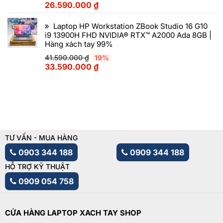
26.590.000
₫
Laptop HP Workstation ZBook Studio 16 G10
i9 13900H FHD NVIDIA® RTX™ A2000 Ada 8GB |
Hàng xách tay 99%
41.590.000
₫
19%
33.590.000
₫
TƯ VẤN - MUA HÀNG
0903 344 188
0909 344 188
HỖ TRỢ KỸ THUẬT
0909 054 758
CỬA HÀNG LAPTOP XACH TAY SHOP