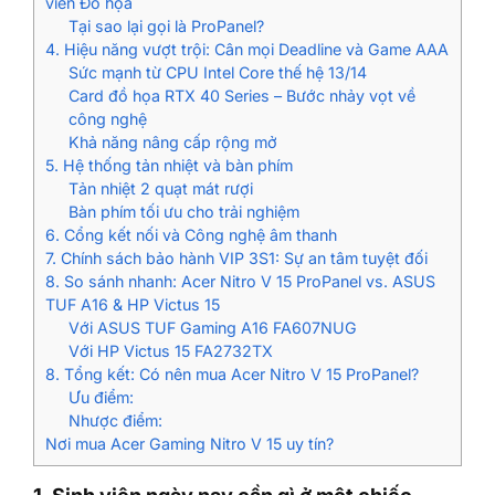
viên Đồ họa
Tại sao lại gọi là ProPanel?
4. Hiệu năng vượt trội: Cân mọi Deadline và Game AAA
Sức mạnh từ CPU Intel Core thế hệ 13/14
Card đồ họa RTX 40 Series – Bước nhảy vọt về
công nghệ
Khả năng nâng cấp rộng mở
5. Hệ thống tản nhiệt và bàn phím
Tản nhiệt 2 quạt mát rượi
Bàn phím tối ưu cho trải nghiệm
6. Cổng kết nối và Công nghệ âm thanh
7. Chính sách bảo hành VIP 3S1: Sự an tâm tuyệt đối
8. So sánh nhanh: Acer Nitro V 15 ProPanel vs. ASUS
TUF A16 & HP Victus 15
Với ASUS TUF Gaming A16 FA607NUG
Với HP Victus 15 FA2732TX
8. Tổng kết: Có nên mua Acer Nitro V 15 ProPanel?
Ưu điểm:
Nhược điểm:
Nơi mua Acer Gaming Nitro V 15 uy tín?