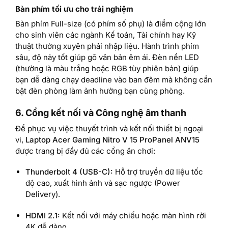
Bàn phím tối ưu cho trải nghiệm
Bàn phím Full-size (có phím số phụ) là điểm cộng lớn
cho sinh viên các ngành Kế toán, Tài chính hay Kỹ
thuật thường xuyên phải nhập liệu. Hành trình phím
sâu, độ nảy tốt giúp gõ văn bản êm ái. Đèn nền LED
(thường là màu trắng hoặc RGB tùy phiên bản) giúp
bạn dễ dàng chạy deadline vào ban đêm mà không cần
bật đèn phòng làm ảnh hưởng bạn cùng phòng.
6. Cổng kết nối và Công nghệ âm thanh
Để phục vụ việc thuyết trình và kết nối thiết bị ngoại
vi,
Laptop Acer Gaming Nitro V 15 ProPanel ANV15
được trang bị đầy đủ các cổng ăn chơi:
Thunderbolt 4 (USB-C):
Hỗ trợ truyền dữ liệu tốc
độ cao, xuất hình ảnh và sạc ngược (Power
Delivery).
HDMI 2.1:
Kết nối với máy chiếu hoặc màn hình rời
4K dễ dàng.