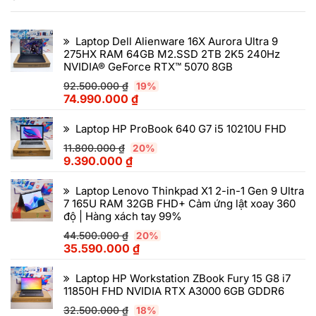
Laptop Dell Alienware 16X Aurora Ultra 9
275HX RAM 64GB M2.SSD 2TB 2K5 240Hz
NVIDIA® GeForce RTX™ 5070 8GB
92.500.000
₫
19%
74.990.000
₫
Laptop HP ProBook 640 G7 i5 10210U FHD
11.800.000
₫
20%
9.390.000
₫
Laptop Lenovo Thinkpad X1 2-in-1 Gen 9 Ultra
7 165U RAM 32GB FHD+ Cảm ứng lật xoay 360
độ | Hàng xách tay 99%
44.500.000
₫
20%
35.590.000
₫
Laptop HP Workstation ZBook Fury 15 G8 i7
11850H FHD NVIDIA RTX A3000 6GB GDDR6
32.500.000
₫
18%