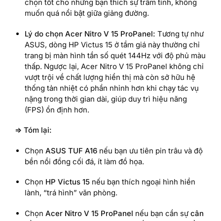
chọn tốt cho những bạn thích sự trầm tính, không
muốn quá nổi bật giữa giảng đường.
Lý do chọn Acer Nitro V 15 ProPanel:
Tương tự như
ASUS, dòng HP Victus 15 ở tầm giá này thường chỉ
trang bị màn hình tần số quét 144Hz với độ phủ màu
thấp. Ngược lại, Acer Nitro V 15 ProPanel không chỉ
vượt trội về chất lượng hiển thị mà còn sở hữu hệ
thống tản nhiệt có phần nhỉnh hơn khi chạy tác vụ
nặng trong thời gian dài, giúp duy trì hiệu năng
(FPS) ổn định hơn.
=> Tóm lại:
Chọn
ASUS TUF A16
nếu bạn ưu tiên pin trâu và độ
bền nồi đồng cối đá, ít làm đồ họa.
Chọn
HP Victus 15
nếu bạn thích ngoại hình hiền
lành, “trá hình” văn phòng.
Chọn
Acer Nitro V 15 ProPanel
nếu bạn cần sự
cân