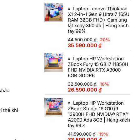
Laptop Lenovo Thinkpad
X1 2-in-1 Gen 9 Ultra 7 165U
RAM 32GB FHD+ Cảm ứng
lật xoay 360 độ | Hàng xách
tay 99%
44.500.000
₫
20%
35.590.000
₫
Laptop HP Workstation
ZBook Fury 15 G8 i7 11850H
FHD NVIDIA RTX A3000
6GB GDDR6
32.500.000
₫
18%
26.590.000
₫
 khác
Laptop HP Workstation
ZBook Studio 16 G10 i9
i thế khi
13900H FHD NVIDIA® RTX™
A2000 Ada 8GB | Hàng xách
tay 99%
41.590.000
₫
19%
33.590.000
₫