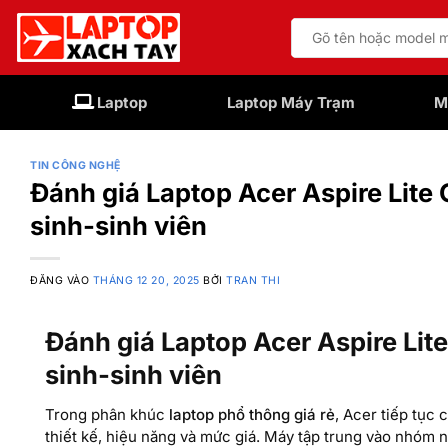
Bỏ
Tìm
qua
kiếm:
nội
dung
Laptop
Laptop Máy Trạm
M
TIN CÔNG NGHỆ
Đánh giá Laptop Acer Aspire Lite
sinh-sinh viên
ĐĂNG VÀO
THÁNG 12 20, 2025
BỞI
TRAN THI
Đánh giá Laptop Acer Aspire Lit
sinh-sinh viên
Trong phân khúc
laptop phổ thông giá rẻ
, Acer tiếp tục 
thiết kế, hiệu năng và mức giá. Máy tập trung vào nhóm 