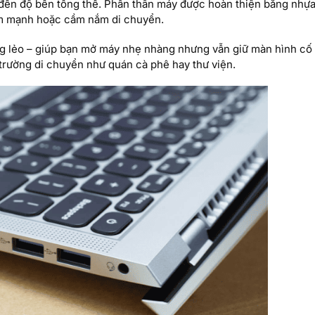
đến độ bền tổng thể. Phần thân máy được hoàn thiện bằng nhựa
hím mạnh hoặc cầm nắm di chuyển.
g lẻo – giúp bạn mở máy nhẹ nhàng nhưng vẫn giữ màn hình cố 
 trường di chuyển như quán cà phê hay thư viện.