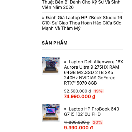
Thuật Bền Bỉ Dành Cho Kỹ Sư Và Sinh
Viên Năm 2026
Đánh Giá Laptop HP ZBook Studio 16
G10: Sự Giao Thoa Hoàn Hảo Giữa Sức
Mạnh Và Thẩm Mỹ
SẢN PHẨM
Laptop Dell Alienware 16X
Aurora Ultra 9 275HX RAM
64GB M2.SSD 2TB 2K5
240Hz NVIDIA® GeForce
RTX™ 5070 8GB
92.500.000
₫
19%
74.990.000
₫
Laptop HP ProBook 640
G7 i5 10210U FHD
11.800.000
₫
20%
9.390.000
₫