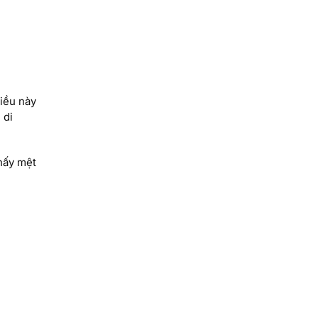
iều này
 di
hấy mệt