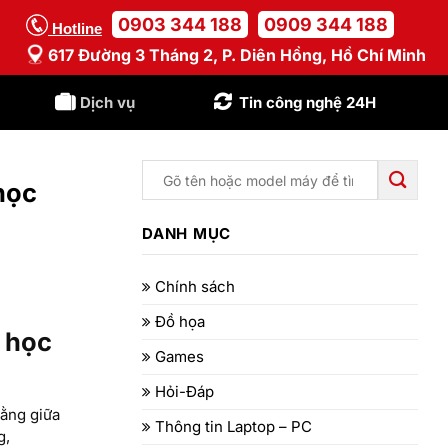
0903 344 188
0909 344 188
Hotline
617 Đường 3 Tháng 2, P. Diên Hồng, Hồ Chí Minh
Dịch vụ
Tin công nghệ 24H
học
DANH MỤC
Chính sách
Đồ họa
o học
Games
Hỏi-Đáp
ằng giữa
Thông tin Laptop – PC
g,