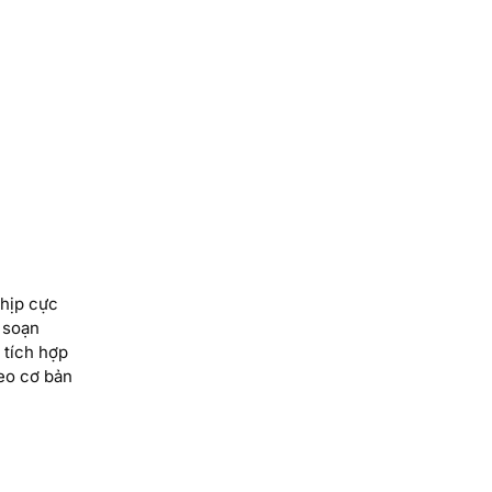
nhịp cực
 soạn
 tích hợp
eo cơ bản