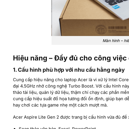
Màn hình – hiể
Hiệu năng – Đầy đủ cho công việc
1. Cấu hình phù hợp với nhu cầu hằng ngày
Cung cấp hiệu năng cho laptop Acer là vi xử lý Intel Core
đại 4.5GHz nhờ công nghệ Turbo Boost. Với cấu hình này
thảo tài liệu, quản lý dữ liệu, thậm chí chạy các phần m
cung cấp hiệu suất đồ họa tương đối ổn định, giúp bạn 
hay chơi các tựa game nhẹ một cách mượt mà.
Acer Aspire Lite Gen 2 được trang bị cấu hình vừa đủ để 
Soạn thảo văn bản, Excel, PowerPoint