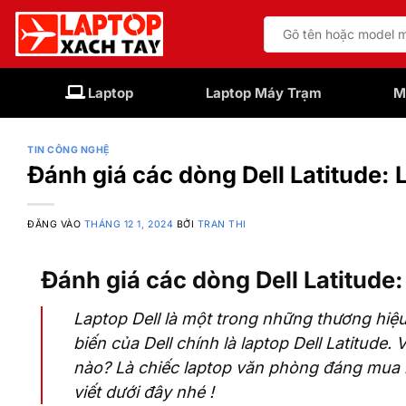
Bỏ
Tìm
qua
kiếm:
nội
dung
Laptop
Laptop Máy Trạm
M
TIN CÔNG NGHỆ
Đánh giá các dòng Dell Latitude:
ĐĂNG VÀO
THÁNG 12 1, 2024
BỞI
TRAN THI
Đánh giá các dòng Dell Latitud
Laptop Dell là một trong những thương hi
biến của Dell chính là laptop Dell Latitude.
nào? Là chiếc laptop văn phòng đáng mua 
viết dưới đây nhé !