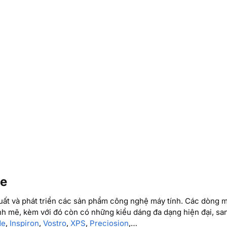
de
uất và phát triển các sản phẩm công nghệ máy tính. Các dòng m
ạnh mẽ, kèm với đó còn có những kiểu dáng đa dạng hiện đại, sa
de
,
Inspiron
,
Vostro
,
XPS
,
Preciosion
,…