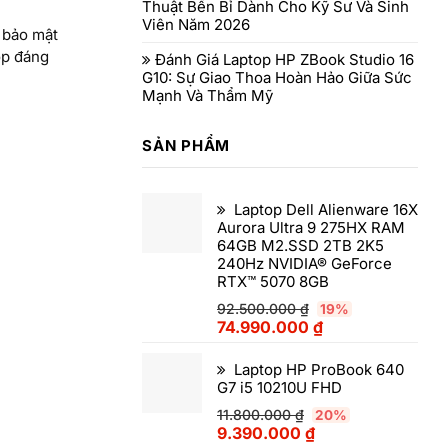
Thuật Bền Bỉ Dành Cho Kỹ Sư Và Sinh
Viên Năm 2026
 bảo mật
op đáng
Đánh Giá Laptop HP ZBook Studio 16
G10: Sự Giao Thoa Hoàn Hảo Giữa Sức
Mạnh Và Thẩm Mỹ
SẢN PHẨM
Laptop Dell Alienware 16X
Aurora Ultra 9 275HX RAM
64GB M2.SSD 2TB 2K5
240Hz NVIDIA® GeForce
RTX™ 5070 8GB
92.500.000
₫
19%
74.990.000
₫
Laptop HP ProBook 640
G7 i5 10210U FHD
11.800.000
₫
20%
9.390.000
₫