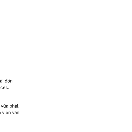
ài đơn
xcel…
 vừa phải,
n viên văn