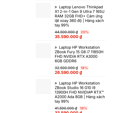
Laptop Lenovo Thinkpad
X1 2-in-1 Gen 9 Ultra 7 165U
RAM 32GB FHD+ Cảm ứng
lật xoay 360 độ | Hàng xách
tay 99%
44.500.000
₫
20%
35.590.000
₫
Laptop HP Workstation
ZBook Fury 15 G8 i7 11850H
FHD NVIDIA RTX A3000
6GB GDDR6
32.500.000
₫
18%
26.590.000
₫
Laptop HP Workstation
ZBook Studio 16 G10 i9
13900H FHD NVIDIA® RTX™
A2000 Ada 8GB | Hàng xách
tay 99%
41.590.000
₫
19%
33.590.000
₫