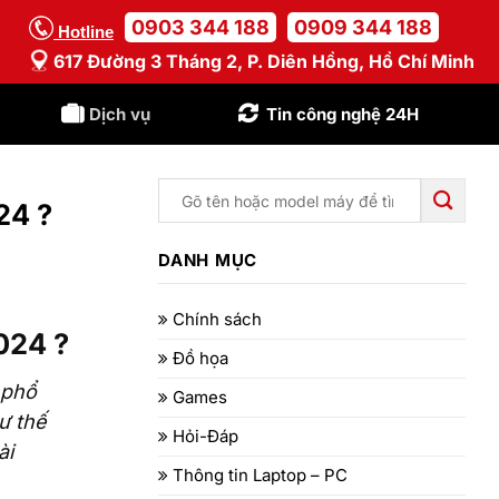
0903 344 188
0909 344 188
Hotline
617 Đường 3 Tháng 2, P. Diên Hồng, Hồ Chí Minh
Dịch vụ
Tin công nghệ 24H
24 ?
DANH MỤC
Chính sách
024 ?
Đồ họa
 phổ
Games
ư thế
Hỏi-Đáp
ài
Thông tin Laptop – PC