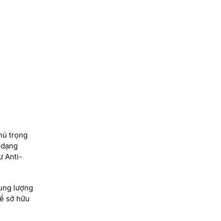
hú trọng
 dạng
ư Anti-
dung lượng
để sở hữu