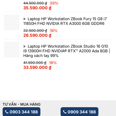
44.500.000
₫
20%
35.590.000
₫
Laptop HP Workstation ZBook Fury 15 G8 i7
11850H FHD NVIDIA RTX A3000 6GB GDDR6
32.500.000
₫
18%
26.590.000
₫
Laptop HP Workstation ZBook Studio 16 G10
i9 13900H FHD NVIDIA® RTX™ A2000 Ada 8GB |
Hàng xách tay 99%
41.590.000
₫
19%
33.590.000
₫
TƯ VẤN - MUA HÀNG
0903 344 188
0909 344 188