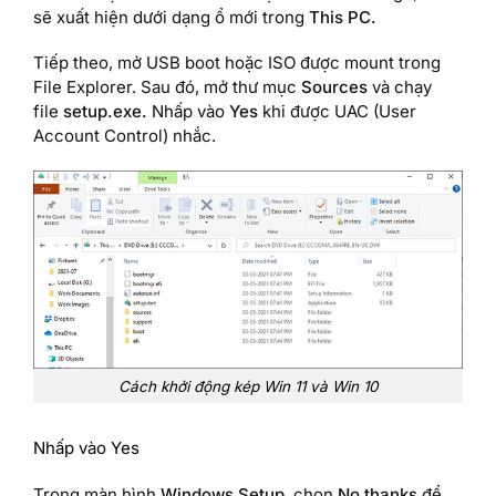
sẽ xuất hiện dưới dạng ổ mới trong
This PC.
Tiếp theo, mở USB boot hoặc ISO được mount trong
File Explorer. Sau đó, mở thư mục
Sources
và chạy
file
setup.exe.
Nhấp vào
Yes
khi được UAC (User
Account Control) nhắc.
Cách khởi động kép Win 11 và Win 10
Nhấp vào Yes
Trong màn hình
Windows Setup
, chọn
No thanks
để