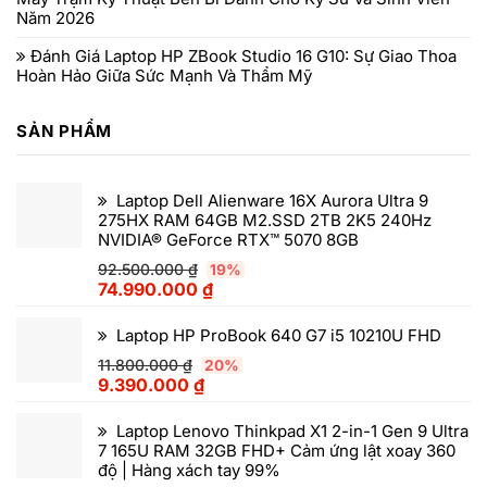
Năm 2026
Đánh Giá Laptop HP ZBook Studio 16 G10: Sự Giao Thoa
Hoàn Hảo Giữa Sức Mạnh Và Thẩm Mỹ
SẢN PHẨM
Laptop Dell Alienware 16X Aurora Ultra 9
275HX RAM 64GB M2.SSD 2TB 2K5 240Hz
NVIDIA® GeForce RTX™ 5070 8GB
92.500.000
₫
19%
74.990.000
₫
Laptop HP ProBook 640 G7 i5 10210U FHD
11.800.000
₫
20%
9.390.000
₫
Laptop Lenovo Thinkpad X1 2-in-1 Gen 9 Ultra
7 165U RAM 32GB FHD+ Cảm ứng lật xoay 360
độ | Hàng xách tay 99%