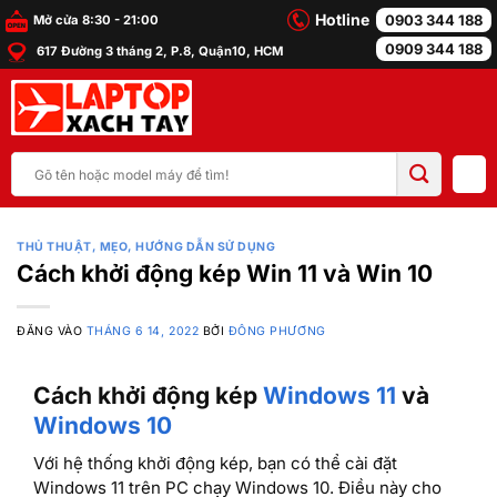
Bỏ
Hotline
0903 344 188
Mở cửa 8:30 - 21:00
qua
0909 344 188
617 Đường 3 tháng 2, P.8, Quận10, HCM
nội
dung
Tìm
kiếm:
THỦ THUẬT, MẸO, HƯỚNG DẪN SỬ DỤNG
Cách khởi động kép Win 11 và Win 10
ĐĂNG VÀO
THÁNG 6 14, 2022
BỞI
ĐÔNG PHƯƠNG
Cách khởi động kép
Windows 11
và
Windows 10
Với hệ thống khởi động kép, bạn có thể cài đặt
Windows 11 trên PC chạy Windows 10. Điều này cho