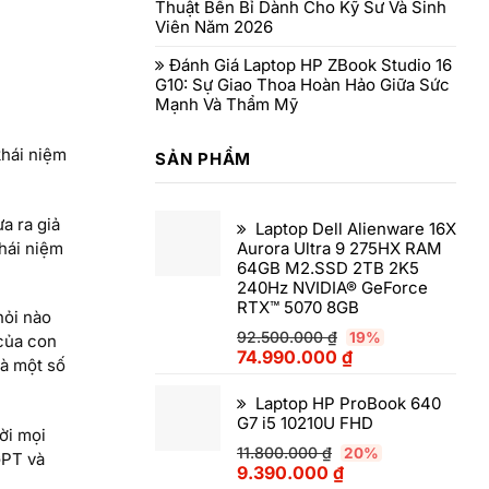
Thuật Bền Bỉ Dành Cho Kỹ Sư Và Sinh
Viên Năm 2026
Đánh Giá Laptop HP ZBook Studio 16
G10: Sự Giao Thoa Hoàn Hảo Giữa Sức
Mạnh Và Thẩm Mỹ
khái niệm
SẢN PHẨM
a ra giả
Laptop Dell Alienware 16X
khái niệm
Aurora Ultra 9 275HX RAM
64GB M2.SSD 2TB 2K5
240Hz NVIDIA® GeForce
RTX™ 5070 8GB
hỏi nào
92.500.000
₫
19%
 của con
74.990.000
₫
mà một số
Laptop HP ProBook 640
G7 i5 10210U FHD
ời mọi
11.800.000
₫
20%
GPT và
9.390.000
₫