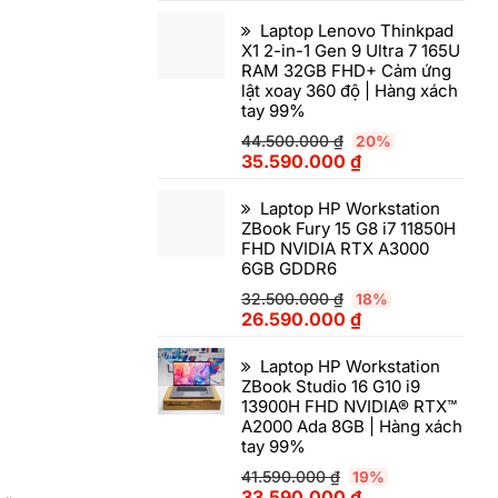
Laptop Lenovo Thinkpad
X1 2-in-1 Gen 9 Ultra 7 165U
RAM 32GB FHD+ Cảm ứng
lật xoay 360 độ | Hàng xách
tay 99%
44.500.000
₫
20%
35.590.000
₫
Laptop HP Workstation
ZBook Fury 15 G8 i7 11850H
FHD NVIDIA RTX A3000
6GB GDDR6
32.500.000
₫
18%
26.590.000
₫
Laptop HP Workstation
ZBook Studio 16 G10 i9
13900H FHD NVIDIA® RTX™
A2000 Ada 8GB | Hàng xách
tay 99%
41.590.000
₫
19%
33.590.000
₫