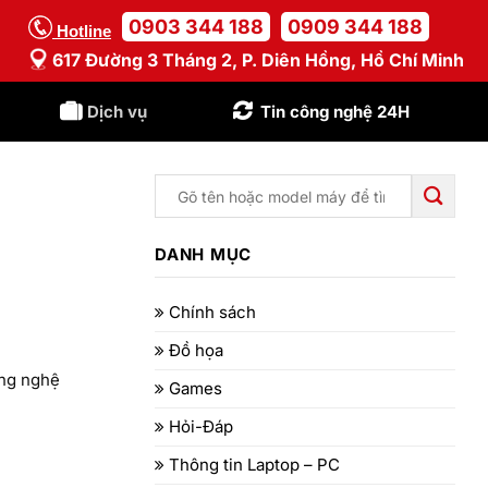
0903 344 188
0909 344 188
Hotline
617 Đường 3 Tháng 2, P. Diên Hồng, Hồ Chí Minh
Dịch vụ
Tin công nghệ 24H
DANH MỤC
Chính sách
Đồ họa
ông nghệ
Games
Hỏi-Đáp
Thông tin Laptop – PC