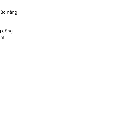
chức năng
g công
n!