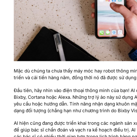
Mặc dù chúng ta chưa thấy máy móc hay robot thông min
triển và cải tiến hàng năm, đồng thời nó đã được sử dụ
Đầu tiên, hãy nhìn vào điện thoại thông minh của bạn! AI đ
Bixby, Cortana hoặc Alexa. Những trợ lý ảo này sử dụng A
yêu cầu hoặc hướng dẫn. Tính năng nhận dạng khuôn mặt 
dạng đối tượng (chẳng hạn như chương trình do Bixby V
AI hiện cũng đang được triển khai trong các ngành sản x
để giúp bác sĩ chẩn đoán và vạch ra kế hoạch điều trị. 
các bác sĩ có nhiều thời gian hơn trong lịch trình hàng n