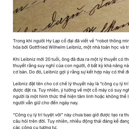
Trong khi người Hy Lạp cổ đại đã viết về “robot thông min
hóa bởi Gottfried Wilhelm Leibniz, một nhà toán học và tr
Khi Leibniz mới 20 tuổi, ông đã đưa ra một lý thuyết có 
thuyết rằng suy nghĩ của con người, ở bất kỳ khả năng nà
cơ bản. Do đó, Leibniz gợi ý rằng sự kết hợp này có thể
Leibniz đặt tên cho cơ chế lý thuyết này là “công cụ lý trí
được đặt ra. Tuy nhiên, ý tưởng về một cỗ máy có suy ng
người là một hình thức thể hiện tâm linh hoặc không thể l
người vẫn giữ cho đến ngày nay.
“Công cụ lý trí tuyệt vời” này chưa bao giờ được tạo ra 
câu hỏi trên đời. Tuy nhiên, nhiều động thái đáng kể đa
các công cụ tương tự.