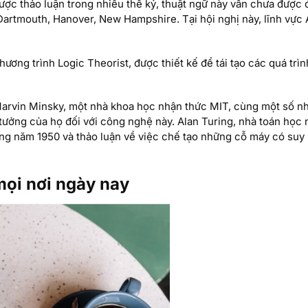
ược thảo luận trong nhiều thế kỷ, thuật ngữ này vẫn chưa được đ
Dartmouth, Hanover, New Hampshire. Tại hội nghị này, lĩnh vực 
hương trình Logic Theorist, được thiết kế để tái tạo các quá trìn
 Marvin Minsky, một nhà khoa học nhận thức MIT, cùng một số n
 tưởng của họ đối với công nghệ này. Alan Turing, nhà toán học 
hững năm 1950 và thảo luận về việc chế tạo những cỗ máy có suy
mọi nơi ngày nay