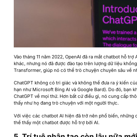
Vào tháng 11 năm 2022, OpenAI đã ra mắt chatbot hỗ trợ 
khác, nhưng nó đã được đào tạo trên lượng dữ liệu khổn
Transformer, giúp nó có thể trò chuyện chuyên sâu về n
ChatGPT không có tri giác và không thể đưa ra ý kiến của
hạn như Microsoft Bing AI và Google Bard). Do đó, bạn 
ChatGPT về mọi thứ. Hơn bất cứ điều gì, nó cung cấp thô
thấy như họ đang trò chuyện với một người thực.
Với việc các chatbot AI hiện đã trở nên phổ biến, những 
thể thấy một chatbot được hỗ trợ bởi AI.
5. Trí tuệ nhân tạo còn lâu nữa mớ