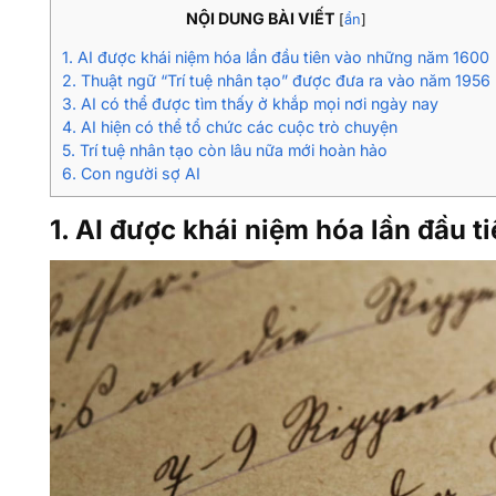
NỘI DUNG BÀI VIẾT
[
ẩn
]
1. AI được khái niệm hóa lần đầu tiên vào những năm 1600
2. Thuật ngữ “Trí tuệ nhân tạo” được đưa ra vào năm 1956
3. AI có thể được tìm thấy ở khắp mọi nơi ngày nay
4. AI hiện có thể tổ chức các cuộc trò chuyện
5. Trí tuệ nhân tạo còn lâu nữa mới hoàn hảo
6. Con người sợ AI
1. AI được khái niệm hóa lần đầu 