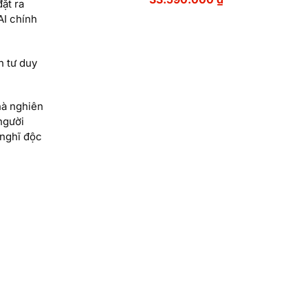
ặt ra
AI chính
h tư duy
hà nghiên
người
 nghĩ độc