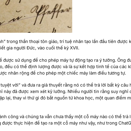
h” trong thần thoại tôn giáo, trí tuệ nhân tạo lần đầu tiên được 
iết gia người Đức, vào cuối thế kỷ XVII.
thể được sử dụng để cho phép máy tự động tạo ra ý tưởng. Ông đư
o, đều có thể định lượng được và là sự kết hợp tinh tế của các 
 được nhân rộng để cho phép một chiếc máy làm điều tương tự.
 tuyệt vời” và đưa ra giả thuyết rằng nó có thể trả lời bất kỳ câu 
hĩ này đã được xem xét kỹ lưỡng. Nhiều người tin rằng suy nghĩ
ặp lại, thay vì thứ gì đó bắt nguồn từ khoa học, một quan điểm 
thành công và chúng ta vẫn chưa thấy một cỗ máy nào có thể trả l
ng được thực hiện để tạo ra một cỗ máy như vậy, như trong Chat