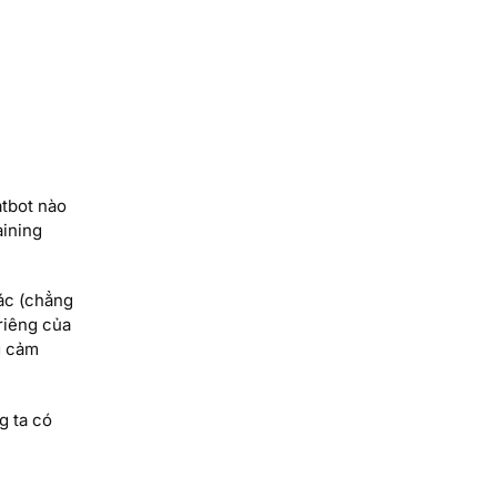
atbot nào
aining
hác (chẳng
riêng của
g cảm
g ta có