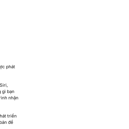
ợc phát
iri,
 gì bạn
rình nhận
át triển
 bản để