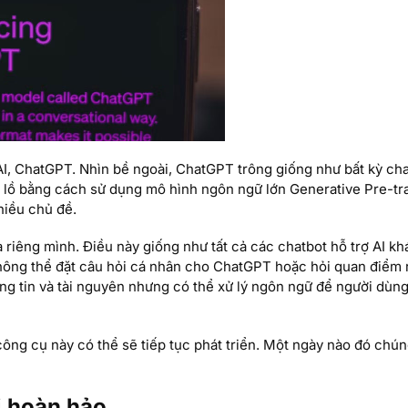
AI, ChatGPT. Nhìn bề ngoài, ChatGPT trông giống như bất kỳ ch
g lồ bằng cách sử dụng mô hình ngôn ngữ lớn Generative Pre-tr
hiều chủ đề.
 riêng mình. Điều này giống như tất cả các chatbot hỗ trợ AI k
không thể đặt câu hỏi cá nhân cho ChatGPT hoặc hỏi quan điểm 
ng tin và tài nguyên nhưng có thể xử lý ngôn ngữ để người dùn
công cụ này có thể sẽ tiếp tục phát triển. Một ngày nào đó chún
i hoàn hảo