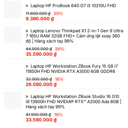
Laptop HP ProBook 640 G7 i5 10210U FHD
11.800.000
₫
20%
9.390.000
₫
Laptop Lenovo Thinkpad X1 2-in-1 Gen 9 Ultra
7 165U RAM 32GB FHD+ Cảm ứng lật xoay 360
độ | Hàng xách tay 99%
44.500.000
₫
20%
35.590.000
₫
Laptop HP Workstation ZBook Fury 15 G8 i7
11850H FHD NVIDIA RTX A3000 6GB GDDR6
32.500.000
₫
18%
26.590.000
₫
Laptop HP Workstation ZBook Studio 16 G10
i9 13900H FHD NVIDIA® RTX™ A2000 Ada 8GB |
Hàng xách tay 99%
41.590.000
₫
19%
33.590.000
₫