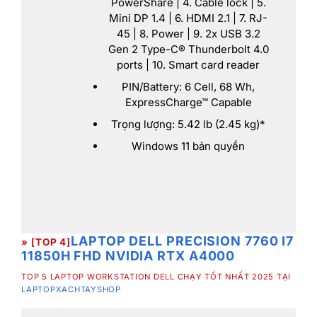
PowerShare | 4. Cable lock | 5.
Mini DP 1.4 | 6. HDMI 2.1 | 7. RJ-
45 | 8. Power | 9. 2x USB 3.2
Gen 2 Type-C® Thunderbolt 4.0
ports | 10. Smart card reader
PIN/Battery: 6 Cell, 68 Wh,
ExpressCharge™ Capable
Trọng lượng: 5.42 lb (2.45 kg)*
Windows 11 bản quyền
LAPTOP DELL PRECISION 7760 I7
» [TOP 4]
11850H FHD NVIDIA RTX A4000
TOP 5 LAPTOP WORKSTATION DELL CHẠY TỐT NHẤT 2025 TẠI
LAPTOPXACHTAYSHOP