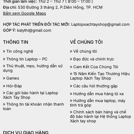
Thời gian làm việc:
Thứ 2 – Thứ 7 ( 8:00 – 17:00 )
Địa chỉ:
530 Đường 3 tháng 2, P.Diên Hồng, TP. HCM
Bấm xem Google Maps
HỢP TÁC PHÁT TRIỂN ĐỐI TÁC MỚI:
Laptopxachtayshop@gmail.com
GÓP Ý:
kalythi@gmail.com
THÔNG TIN
VỀ CHÚNG TÔI
Tin công nghệ
Về chúng tôi
Thông tin Laptop – PC
Đạo đức và chính trực
Thủ thuật, mẹo, hướng dẫn sử
Cam Kết Của Chúng Tôi
dụng
15 Năm Kiến Tạo Thương Hiệu
Games
Laptop Xách Tay Shop
Hỏi-Đáp
Các câu hỏi thường gặp
Các gói bảo hành tại Laptop
Hướng dẫn mua hàng từ xa
Xách Tay Shop
Hướng dẫn mua laptop, máy
Thông tin tài khoản nhận thanh
tính trả góp
toán
Chính sách bán hàng và chế
độ bảo hành tại Hệ thống Laptop
Xách tay shop
DỊCH VỤ GIAO HÀNG