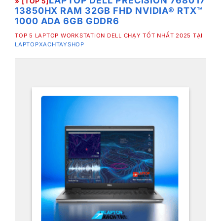
LAPTOP DELL PRECISION 7680 I7
» [TOP 5]
13850HX RAM 32GB FHD NVIDIA® RTX™
1000 ADA 6GB GDDR6
TOP 5 LAPTOP WORKSTATION DELL CHẠY TỐT NHẤT 2025 TẠI
LAPTOPXACHTAYSHOP