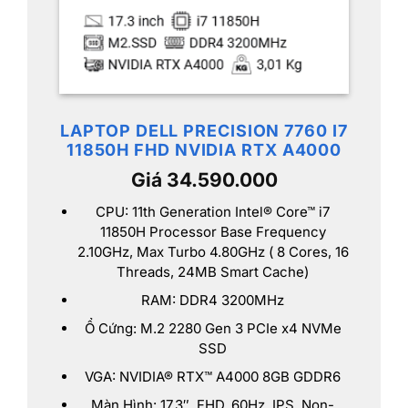
LAPTOP DELL PRECISION 7760 I7
11850H FHD NVIDIA RTX A4000
Giá 34.590.000
CPU: 11th Generation Intel® Core™ i7
11850H Processor Base Frequency
2.10GHz, Max Turbo 4.80GHz ( 8 Cores, 16
Threads, 24MB Smart Cache)
RAM: DDR4 3200MHz
Ổ Cứng: M.2 2280 Gen 3 PCIe x4 NVMe
SSD
VGA: NVIDIA® RTX™ A4000 8GB GDDR6
Màn Hình: 17.3″, FHD, 60Hz, IPS, Non-