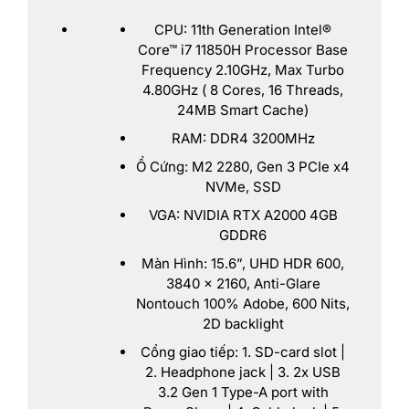
CPU: 11th Generation Intel®
Core™ i7 11850H Processor Base
Frequency 2.10GHz, Max Turbo
4.80GHz ( 8 Cores, 16 Threads,
24MB Smart Cache)
RAM: DDR4 3200MHz
Ổ Cứng: M2 2280, Gen 3 PCIe x4
NVMe, SSD
VGA: NVIDIA RTX A2000 4GB
GDDR6
Màn Hình: 15.6”, UHD HDR 600,
3840 x 2160, Anti-Glare
Nontouch 100% Adobe, 600 Nits,
2D backlight
Cổng giao tiếp: 1. SD-card slot |
2. Headphone jack | 3. 2x USB
3.2 Gen 1 Type-A port with