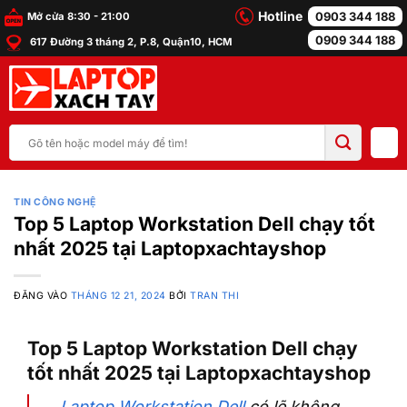
Bỏ
Hotline
0903 344 188
Mở cửa 8:30 - 21:00
qua
0909 344 188
617 Đường 3 tháng 2, P.8, Quận10, HCM
nội
dung
Tìm
kiếm:
TIN CÔNG NGHỆ
Top 5 Laptop Workstation Dell chạy tốt
nhất 2025 tại Laptopxachtayshop
ĐĂNG VÀO
THÁNG 12 21, 2024
BỞI
TRAN THI
Top 5 Laptop Workstation Dell chạy
tốt nhất 2025 tại Laptopxachtayshop
Laptop Workstation Dell
có lẽ không