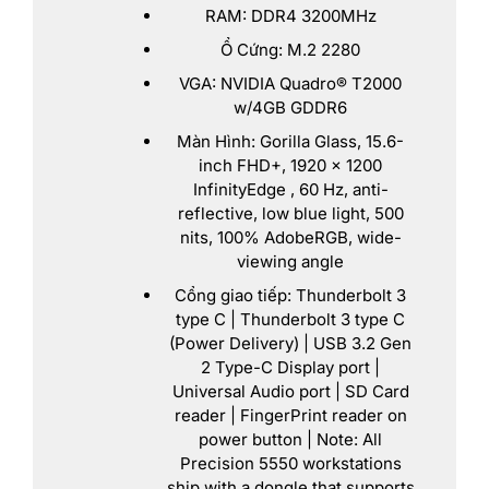
RAM: DDR4 3200MHz
Ổ Cứng: M.2 2280
VGA: NVIDIA Quadro® T2000
w/4GB GDDR6
Màn Hình: Gorilla Glass, 15.6-
inch FHD+, 1920 x 1200
InfinityEdge , 60 Hz, anti-
reflective, low blue light, 500
nits, 100% AdobeRGB, wide-
viewing angle
Cổng giao tiếp: Thunderbolt 3
type C | Thunderbolt 3 type C
(Power Delivery) | USB 3.2 Gen
2 Type-C Display port |
Universal Audio port | SD Card
reader | FingerPrint reader on
power button | Note: All
Precision 5550 workstations
ship with a dongle that supports