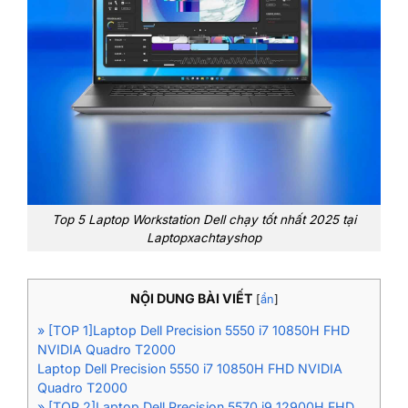
Top 5 Laptop Workstation Dell chạy tốt nhất 2025 tại
Laptopxachtayshop
NỘI DUNG BÀI VIẾT
[
ẩn
]
» [TOP 1]Laptop Dell Precision 5550 i7 10850H FHD
NVIDIA Quadro T2000
Laptop Dell Precision 5550 i7 10850H FHD NVIDIA
Quadro T2000
» [TOP 2]Laptop Dell Precision 5570 i9 12900H FHD