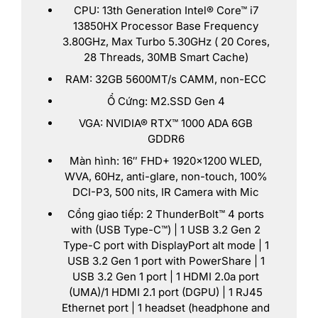
CPU: 13th Generation Intel® Core™ i7
13850HX Processor Base Frequency
3.80GHz, Max Turbo 5.30GHz ( 20 Cores,
28 Threads, 30MB Smart Cache)
RAM: 32GB 5600MT/s CAMM, non-ECC
Ổ Cứng: M2.SSD Gen 4
VGA: NVIDIA® RTX™ 1000 ADA 6GB
GDDR6
Màn hình: 16″ FHD+ 1920×1200 WLED,
WVA, 60Hz, anti-glare, non-touch, 100%
DCI-P3, 500 nits, IR Camera with Mic
Cổng giao tiếp: 2 ThunderBolt™ 4 ports
with (USB Type-C™) | 1 USB 3.2 Gen 2
Type-C port with DisplayPort alt mode | 1
USB 3.2 Gen 1 port with PowerShare | 1
USB 3.2 Gen 1 port | 1 HDMI 2.0a port
(UMA)/1 HDMI 2.1 port (DGPU) | 1 RJ45
Ethernet port | 1 headset (headphone and