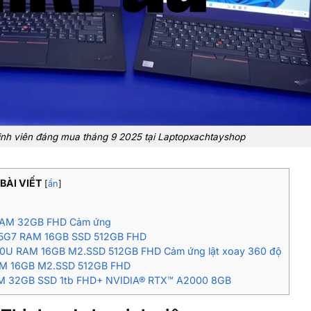
inh viên đáng mua tháng 9 2025 tại Laptopxachtayshop
BÀI VIẾT
[
ẩn
]
7 RAM 32GB FHD Cảm ứng
185G7 RAM 16GB SSD 512GB FHD
730U RAM 16GB M2.SSD 512GB FHD Cảm ứng lật xoay 360 độ
RAM 16GB M2.SSD 512GB FHD
RAM 32GB SSD 1tb FHD+ NVIDIA® RTX™ A2000 8GB