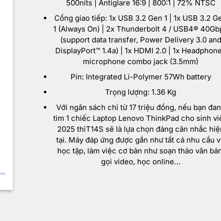
500nits | Antiglare 16:9 | 800:1 | 72% NTSC
Cổng giao tiếp: 1x USB 3.2 Gen 1 | 1x USB 3.2 G
1 (Always On) | 2x Thunderbolt 4 / USB4® 40Gb
(support data transfer, Power Delivery 3.0 an
DisplayPort™ 1.4a) | 1x HDMI 2.0 | 1x Headphone
microphone combo jack (3.5mm)
Pin: Integrated Li-Polymer 57Wh battery
Trọng lượng: 1.36 Kg
Với ngân sách chỉ từ 17 triệu đồng, nếu bạn đa
tìm 1 chiếc Laptop Lenovo ThinkPad cho sinh vi
2025 thìT14S sẽ là lựa chọn đáng cân nhắc hiệ
tại. Máy đáp ứng được gần như tất cả nhu cầu 
học tập, làm việc cơ bản như soạn thảo văn bản
gọi video, học online…