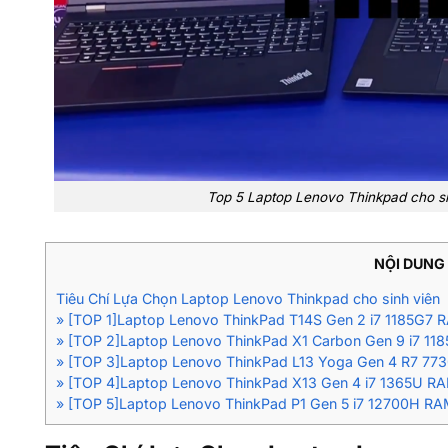
Top 5 Laptop Lenovo Thinkpad cho s
NỘI DUNG 
Tiêu Chí Lựa Chọn Laptop Lenovo Thinkpad cho sinh viên
» [TOP 1]Laptop Lenovo ThinkPad T14S Gen 2 i7 1185G
» [TOP 2]Laptop Lenovo ThinkPad X1 Carbon Gen 9 i7 1
» [TOP 3]Laptop Lenovo ThinkPad L13 Yoga Gen 4 R7 7
» [TOP 4]Laptop Lenovo ThinkPad X13 Gen 4 i7 1365U 
» [TOP 5]Laptop Lenovo ThinkPad P1 Gen 5 i7 12700H 