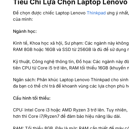
Tiêu Chí Lựa Chọn Laptop Lenovo 
Để chọn được chiếc Laptop Lenovo
Thinkpad
ưng ý nhất,
của mình:
Ngành học:
Kinh tế, Khoa học xã hội, Sư phạm: Các ngành này không 
RAM 8GB hoặc 16GB và SSD từ 256GB là đủ để sử dụng 
Kỹ thuật, Công nghệ thông tin, Đồ họa: Các ngành này 
tiên CPU từ Core i5 trở lên, RAM tối thiểu 16GB (khuyến 
Ngân sách: Phân khúc Laptop Lenovo Thinkpad cho sinh v
đa bạn có thể chi trả để khoanh vùng các lựa chọn phù h
Cấu hình tối thiểu:
CPU: Intel Core i3 hoặc AMD Ryzen 3 trở lên. Tuy nhiên
hơn thì Core i7/Ryzen7 để đảm bảo hiệu năng lâu dài.
RAM: Tối thiểu 8GB. Đây là mức RAM cần thiết để máy có 