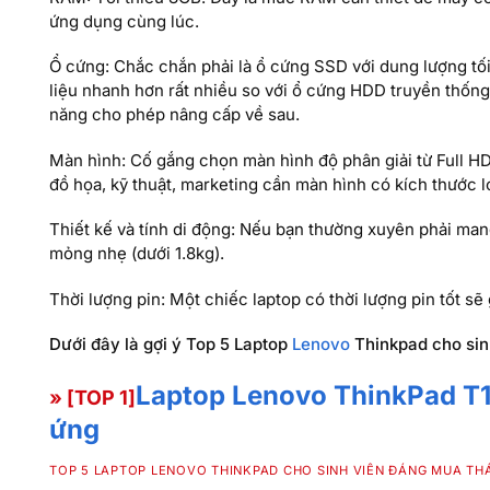
ứng dụng cùng lúc.
Ổ cứng: Chắc chắn phải là ổ cứng SSD với dung lượng tố
liệu nhanh hơn rất nhiều so với ổ cứng HDD truyền thống
năng cho phép nâng cấp về sau.
Màn hình: Cố gắng chọn màn hình độ phân giải từ Full HD
đồ họa, kỹ thuật, marketing cần màn hình có kích thước l
Thiết kế và tính di động: Nếu bạn thường xuyên phải man
mỏng nhẹ (dưới 1.8kg).
Thời lượng pin: Một chiếc laptop có thời lượng pin tốt s
Dưới đây là gợi ý Top 5 Laptop
Lenovo
Thinkpad cho sin
Laptop Lenovo ThinkPad T
» [TOP 1]
ứng
TOP 5 LAPTOP LENOVO THINKPAD CHO SINH VIÊN ĐÁNG MUA THÁ