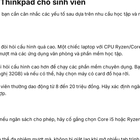
Thinkpad cho sinh viên
 bạn cần cân nhắc các yếu tố sau dựa trên nhu cầu học tập và
đòi hỏi cấu hình quá cao. Một chiếc laptop với CPU Ryzen/Core
mượt mà các ứng dụng văn phòng và phần mềm học tập.
đòi hỏi cấu hình cao hơn để chạy các phần mềm chuyên dụng. B
nghị 32GB) và nếu có thể, hãy chọn máy có card đồ họa rời.
iên thường dao động từ 8 đến 20 triệu đồng. Hãy xác định ngâ
ợp.
, nếu ngân sách cho phép, hãy cố gắng chọn Core i5 hoặc Ryzen
thể đa nhiệm mượt mà, không bị giật lag khi mở nhiều tab trình