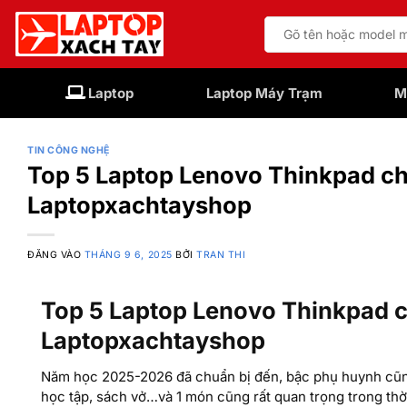
Bỏ
Tìm
qua
kiếm:
nội
dung
Laptop
Laptop Máy Trạm
M
TIN CÔNG NGHỆ
Top 5 Laptop Lenovo Thinkpad ch
Laptopxachtayshop
ĐĂNG VÀO
THÁNG 9 6, 2025
BỞI
TRAN THI
Top 5 Laptop Lenovo Thinkpad c
Laptopxachtayshop
Năm học 2025-2026 đã chuẩn bị đến, bậc phụ huynh cũng 
học tập, sách vở…và 1 món cũng rất quan trọng trong thời