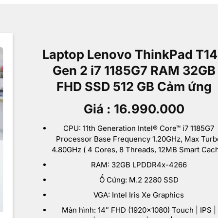
Laptop Lenovo ThinkPad T1
Gen 2 i7 1185G7 RAM 32GB
FHD SSD 512 GB Cảm ứng
Giá : 16.990.000
CPU: 11th Generation Intel® Core™ i7 1185G7
Processor Base Frequency 1.20GHz, Max Turb
4.80GHz ( 4 Cores, 8 Threads, 12MB Smart Cac
RAM: 32GB LPDDR4x-4266
Ổ Cứng: M.2 2280 SSD
VGA: Intel Iris Xe Graphics
Màn hình: 14″ FHD (1920×1080) Touch | IPS |