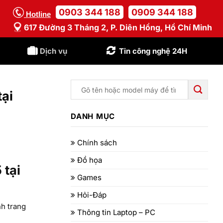
0903 344 188
0909 344 188
Hotline
617 Đường 3 Tháng 2, P. Diên Hồng, Hồ Chí Minh
Dịch vụ
Tin công nghệ 24H
ại
DANH MỤC
Chính sách
Đồ họa
 tại
Games
Hỏi-Đáp
h trang
Thông tin Laptop – PC