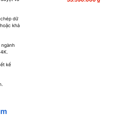
 chép dữ
 hoặc khả
c ngành
 4K.
ết kế
n.
ảm