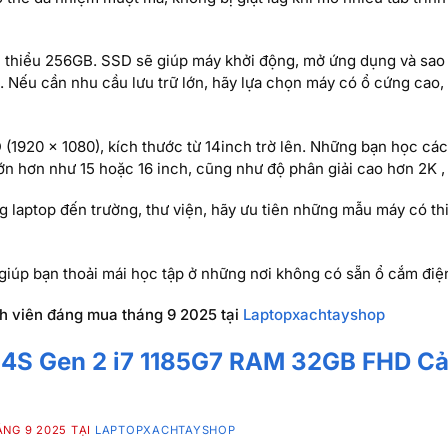
i thiểu 256GB. SSD sẽ giúp máy khởi động, mở ứng dụng và sao
. Nếu cần nhu cầu lưu trữ lớn, hãy lựa chọn máy có ổ cứng cao,
 (1920 x 1080), kích thước từ 14inch trờ lên. Những bạn học cá
ớn hơn như 15 hoặc 16 inch, cũng như độ phân giải cao hơn 2K ,
g laptop đến trường, thư viện, hãy ưu tiên những mẫu máy có thi
ẽ giúp bạn thoải mái học tập ở những nơi không có sẵn ổ cắm điệ
h viên đáng mua tháng 9 2025 tại
Laptopxachtayshop
14S Gen 2 i7 1185G7 RAM 32GB FHD C
NG 9 2025 TẠI
LAPTOPXACHTAYSHOP