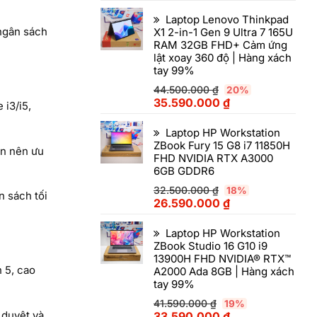
Laptop Lenovo Thinkpad
 ngân sách
X1 2-in-1 Gen 9 Ultra 7 165U
RAM 32GB FHD+ Cảm ứng
lật xoay 360 độ | Hàng xách
tay 99%
44.500.000
₫
20%
35.590.000
₫
 i3/i5,
Laptop HP Workstation
ZBook Fury 15 G8 i7 11850H
ạn nên ưu
FHD NVIDIA RTX A3000
6GB GDDR6
32.500.000
₫
18%
n sách tối
26.590.000
₫
Laptop HP Workstation
ZBook Studio 16 G10 i9
13900H FHD NVIDIA® RTX™
 5, cao
A2000 Ada 8GB | Hàng xách
tay 99%
41.590.000
₫
19%
 duyệt và
33.590.000
₫