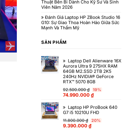
Thuật Bền Bỉ Dành Cho Kỹ Sư Và Sinh
Viên Năm 2026
Đánh Giá Laptop HP ZBook Studio 16
G10: Sự Giao Thoa Hoàn Hảo Giữa Sức
Mạnh Và Thẩm Mỹ
SẢN PHẨM
Laptop Dell Alienware 16X
Aurora Ultra 9 275HX RAM
64GB M2.SSD 2TB 2K5
240Hz NVIDIA® GeForce
RTX™ 5070 8GB
92.500.000
₫
19%
74.990.000
₫
Laptop HP ProBook 640
G7 i5 10210U FHD
11.800.000
₫
20%
9.390.000
₫