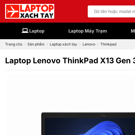
Bỏ
Tìm
qua
kiếm:
nội
dung
Laptop
Laptop Máy Trạm
M
Trang chủ
Sản phẩm
Laptop xách tay
Lenovo
Thinkpad
Laptop Lenovo ThinkPad X13 Gen