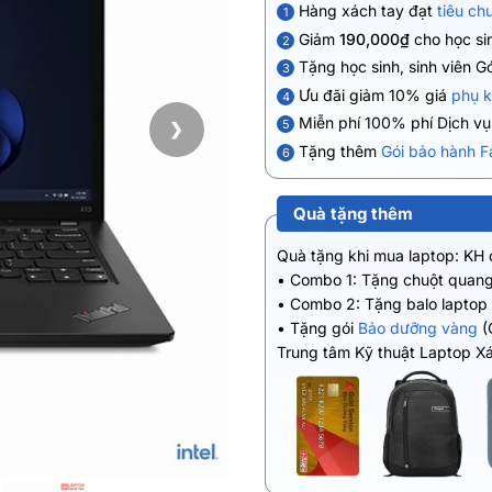
Hàng xách tay đạt
tiêu ch
1
Giảm
190,000₫
cho học sin
2
Tặng học sinh, sinh viên G
3
Ưu đãi giảm 10% giá
phụ k
4
Miễn phí 100% phí Dịch v
5
❯
Tặng thêm
Gói bảo hành F
6
Quà tặng thêm
Quà tặng khi mua laptop: KH
• Combo 1: Tặng chuột quang
• Combo 2: Tặng balo laptop
• Tặng gói
Bảo dưỡng vàng
(
Trung tâm Kỹ thuật Laptop X