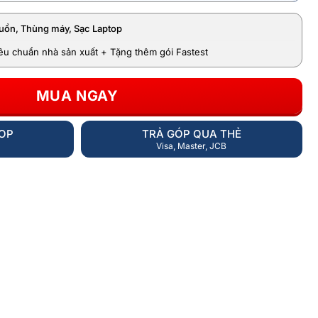
uồn, Thùng máy, Sạc Laptop
iêu chuẩn nhà sản xuất + Tặng thêm gói Fastest
MUA NGAY
HOP
TRẢ GÓP QUA THẺ
Visa, Master, JCB