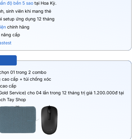
uẩn độ bền 5 sao
tại Hoa Kỳ.
h, sinh viên khi mang thẻ
ói setup ứng dụng 12 tháng
iện
chính hãng
ụ nâng cấp
astest
 chọn 01 trong 2 combo
 cao cấp + túi chống xóc
 cao cấp
Gold Service) cho 04 lần trong 12 tháng trị giá 1.200.000đ tại
ách Tay Shop