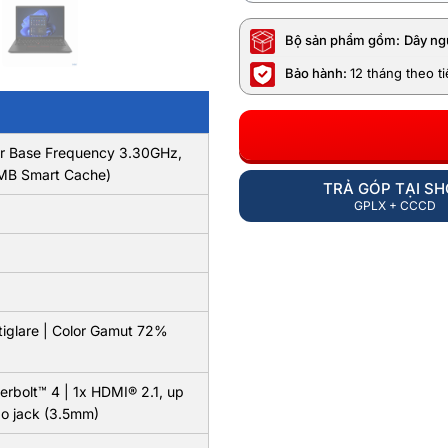
Bộ sản phẩm gồm:
Dây ng
Bảo hành:
12 tháng theo t
sor Base Frequency 3.30GHz,
6MB Smart Cache)
TRẢ GÓP TẠI S
GPLX + CCCD
tiglare | Color Gamut 72%
erbolt™ 4 | 1x HDMI® 2.1, up
o jack (3.5mm)