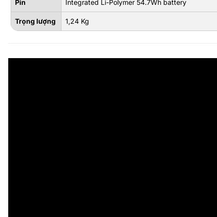
Pin
Integrated Li-Polymer 54.7Wh battery
Trọng lượng
1,24 Kg