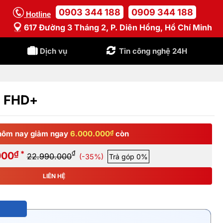
0903 344 188
0909 344 188
Hotline
617 Đường 3 Tháng 2, P. Diên Hồng, Hồ Chí Minh
Dịch vụ
Tin công nghệ 24H
B FHD+
hôm nay giảm ngay
6.000.000
₫
còn
₫ *
₫
000
22.990.000
(-35%)
Trả góp 0%
LIÊN HỆ