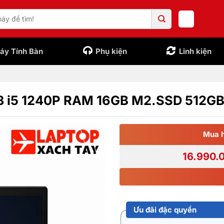
áy Tính Bàn
Phụ kiện
Linh kiện
 3 i5 1240P RAM 16GB M2.SSD 512G
Mua 
16.990.
Ưu đãi đặc quyền