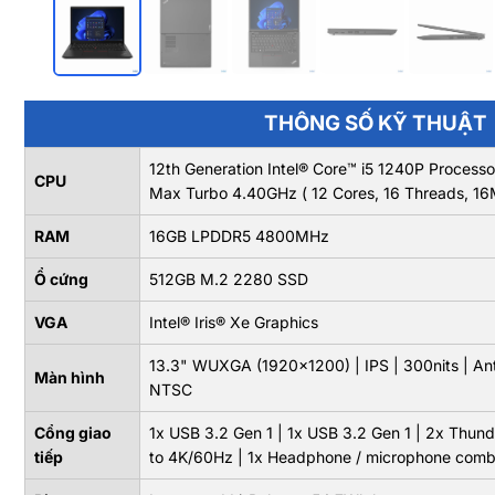
THÔNG SỐ KỸ THUẬT
12th Generation Intel® Core™ i5 1240P Proces
CPU
Max Turbo 4.40GHz ( 12 Cores, 16 Threads, 1
RAM
16GB LPDDR5 4800MHz
Ổ cứng
512GB M.2 2280 SSD
VGA
Intel® Iris® Xe Graphics
13.3" WUXGA (1920x1200) | IPS | 300nits | An
Màn hình
NTSC
Cổng giao
1x USB 3.2 Gen 1 | 1x USB 3.2 Gen 1 | 2x Thund
tiếp
to 4K/60Hz | 1x Headphone / microphone comb