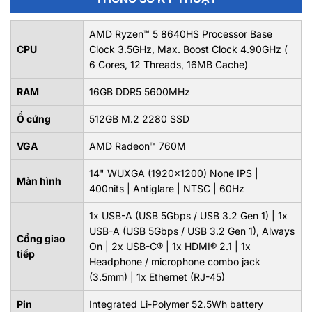
AMD Ryzen™ 5 8640HS Processor Base
CPU
Clock 3.5GHz, Max. Boost Clock 4.90GHz (
6 Cores, 12 Threads, 16MB Cache)
RAM
16GB DDR5 5600MHz
Ổ cứng
512GB M.2 2280 SSD
VGA
AMD Radeon™ 760M
14" WUXGA (1920x1200) None IPS |
Màn hình
400nits | Antiglare | NTSC | 60Hz
1x USB-A (USB 5Gbps / USB 3.2 Gen 1) | 1x
USB-A (USB 5Gbps / USB 3.2 Gen 1), Always
Cổng giao
On | 2x USB-C® | 1x HDMI® 2.1 | 1x
tiếp
Headphone / microphone combo jack
(3.5mm) | 1x Ethernet (RJ-45)
Pin
Integrated Li-Polymer 52.5Wh battery