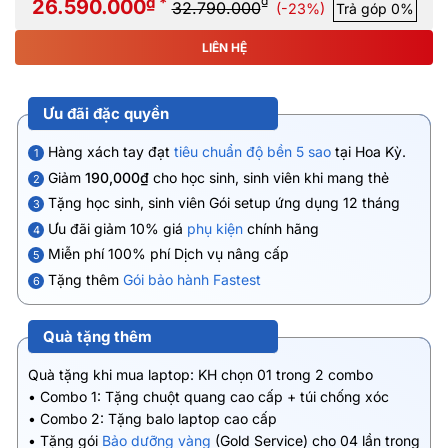
₫ *
₫
26.590.000
32.790.000
(-23%)
Trả góp 0%
LIÊN HỆ
Ưu đãi đặc quyền
Hàng xách tay đạt
tiêu chuẩn độ bền 5 sao
tại Hoa Kỳ.
1
Giảm
190,000₫
cho học sinh, sinh viên khi mang thẻ
2
Tặng học sinh, sinh viên Gói setup ứng dụng 12 tháng
3
Ưu đãi giảm 10% giá
phụ kiện
chính hãng
4
Miễn phí 100% phí Dịch vụ nâng cấp
5
Tặng thêm
Gói bảo hành Fastest
6
Quà tặng thêm
Quà tặng khi mua laptop: KH chọn 01 trong 2 combo
• Combo 1: Tặng chuột quang cao cấp + túi chống xóc
• Combo 2: Tặng balo laptop cao cấp
• Tặng gói
Bảo dưỡng vàng
(Gold Service) cho 04 lần trong