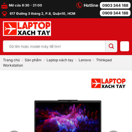
Bỏ
Hotline
0903 344 188
Mở cửa 8:30 - 21:00
qua
0909 344 188
617 Đường 3 tháng 2, P.8, Quận10, HCM
nội
dung
Tìm
kiếm:
Trang chủ
Sản phẩm
Laptop xách tay
Lenovo
Thinkpad
Workstation