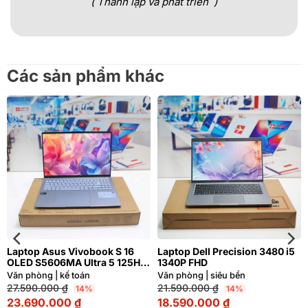
( Thành lập và phát triển )
Các sản phẩm khác
Laptop Asus Vivobook S 16
Laptop Dell Precision 3480 i5
OLED S5606MA Ultra 5 125H
1340P FHD
RAM 16GB M2.SSD 512GB
Văn phòng | kế toán
Văn phòng | siêu bền
3.2K OLED
27.590.000
₫
21.590.000
₫
14%
14%
23.690.000
₫
18.590.000
₫