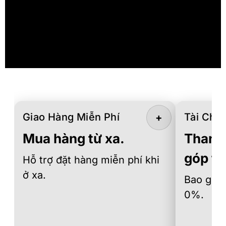
Giao Hàng Miễn Phí
Tài Chín
+
Mua hàng từ xa.
Thanh 
góp th
Hỗ trợ đặt hàng miễn phí khi
ở xa.
Bao gồm 
0%.