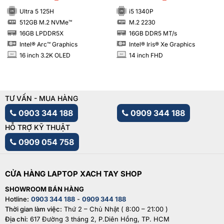
Ultra 5 125H
i5 1340P
512GB M.2 NVMe™
M.2 2230
SSD
SSD
16GB LPDDR5X
16GB DDR5 MT/s
RAM
RAM
Intel® Arc™ Graphics
Intel® Iris® Xe Graphics
16 inch 3.2K OLED
14 inch FHD
INCH
INCH
TƯ VẤN - MUA HÀNG
0903 344 188
0909 344 188
HỖ TRỢ KỸ THUẬT
0909 054 758
CỬA HÀNG LAPTOP XACH TAY SHOP
SHOWROOM BÁN HÀNG
Hotline:
0903 344 188
-
0909 344 188
Thời gian làm việc:
Thứ 2 – Chủ Nhật ( 8:00 – 21:00 )
Địa chỉ:
617 Đường 3 tháng 2, P.Diên Hồng, TP. HCM