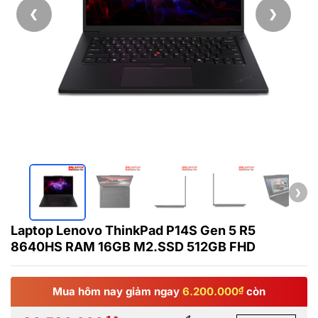
❮
❯
❯
Laptop Lenovo ThinkPad P14S Gen 5 R5
8640HS RAM 16GB M2.SSD 512GB FHD
Mua hôm nay giảm ngay
6.200.000
₫
còn