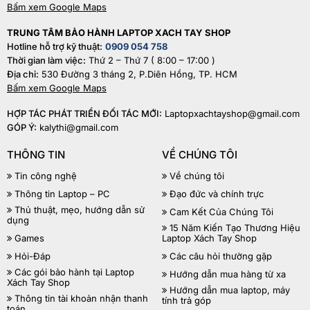
Bấm xem Google Maps
TRUNG TÂM BẢO HÀNH LAPTOP XACH TAY SHOP
Hotline hỗ trợ kỹ thuật:
0909 054 758
Thời gian làm việc:
Thứ 2 – Thứ 7 ( 8:00 – 17:00 )
Địa chỉ:
530 Đường 3 tháng 2, P.Diên Hồng, TP. HCM
Bấm xem Google Maps
HỢP TÁC PHÁT TRIỂN ĐỐI TÁC MỚI:
Laptopxachtayshop@gmail.com
GÓP Ý:
kalythi@gmail.com
THÔNG TIN
VỀ CHÚNG TÔI
Tin công nghệ
Về chúng tôi
Thông tin Laptop – PC
Đạo đức và chính trực
Thủ thuật, mẹo, hướng dẫn sử
Cam Kết Của Chúng Tôi
dụng
15 Năm Kiến Tạo Thương Hiệu
Games
Laptop Xách Tay Shop
Hỏi-Đáp
Các câu hỏi thường gặp
Các gói bảo hành tại Laptop
Hướng dẫn mua hàng từ xa
Xách Tay Shop
Hướng dẫn mua laptop, máy
Thông tin tài khoản nhận thanh
tính trả góp
toán