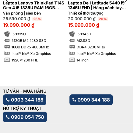
Laptop Lenovo ThinkPad T14S
Laptop Dell Latitude 5440 i5
Gen 4 i5 1335U RAM 16GB
1345U FHD | Hàng xách tay
M2.SSD 512GB FHD+ | Hàng
99%
Văn phòng | siêu bền
Thiết kế thời thượng
xách tay 99%
25.590.000
₫
20.000.000
₫
25%
20%
19.090.000
₫
15.990.000
₫
i5 1335U
i5 1345U
512GB M2.2280 SSD
M2.SSD
SSD
SSD
16GB DDR5 4800MHz
DDR4 3200MT/s
RAM
RAM
Intel® Iris® Xe Graphics
Intel® Iris® Xe Graphics
1920x1200 FHD
14 inch
INCH
INCH
TƯ VẤN - MUA HÀNG
0903 344 188
0909 344 188
HỖ TRỢ KỸ THUẬT
0909 054 758