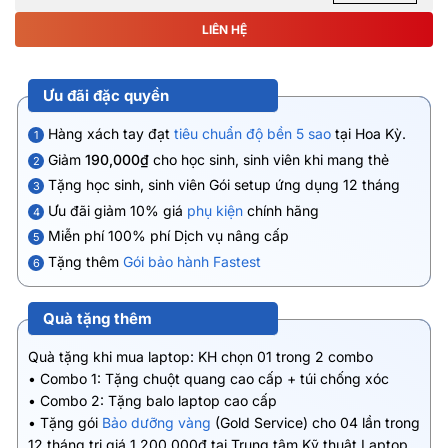
LIÊN HỆ
Ưu đãi đặc quyền
Hàng xách tay đạt
tiêu chuẩn độ bền 5 sao
tại Hoa Kỳ.
1
Giảm
190,000₫
cho học sinh, sinh viên khi mang thẻ
2
Tặng học sinh, sinh viên Gói setup ứng dụng 12 tháng
3
Ưu đãi giảm 10% giá
phụ kiện
chính hãng
4
Miễn phí 100% phí Dịch vụ nâng cấp
5
Tặng thêm
Gói bảo hành Fastest
6
Quà tặng thêm
Quà tặng khi mua laptop: KH chọn 01 trong 2 combo
• Combo 1: Tặng chuột quang cao cấp + túi chống xóc
• Combo 2: Tặng balo laptop cao cấp
• Tặng gói
Bảo dưỡng vàng
(Gold Service) cho 04 lần trong
12 tháng trị giá 1.200.000đ tại Trung tâm Kỹ thuật Laptop