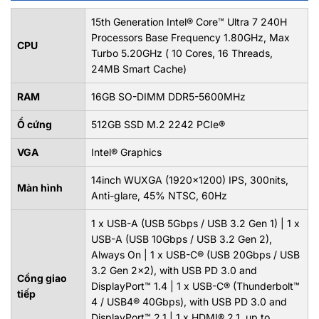
15th Generation Intel® Core™ Ultra 7 240H
Processors Base Frequency 1.80GHz, Max
CPU
Turbo 5.20GHz ( 10 Cores, 16 Threads,
24MB Smart Cache)
RAM
16GB SO-DIMM DDR5-5600MHz
Ổ cứng
512GB SSD M.2 2242 PCIe®
VGA
Intel® Graphics
14inch WUXGA (1920x1200) IPS, 300nits,
Màn hình
Anti-glare, 45% NTSC, 60Hz
1 x USB-A (USB 5Gbps / USB 3.2 Gen 1) | 1 x
USB-A (USB 10Gbps / USB 3.2 Gen 2),
Always On | 1 x USB-C® (USB 20Gbps / USB
3.2 Gen 2x2), with USB PD 3.0 and
Cổng giao
DisplayPort™ 1.4 | 1 x USB-C® (Thunderbolt™
tiếp
4 / USB4® 40Gbps), with USB PD 3.0 and
DisplayPort™ 2.1 | 1 x HDMI® 2.1, up to