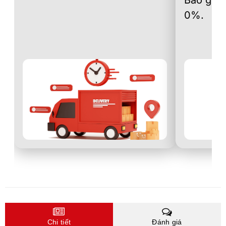
Bao gồm 
0%.
Chi tiết
Đánh giá