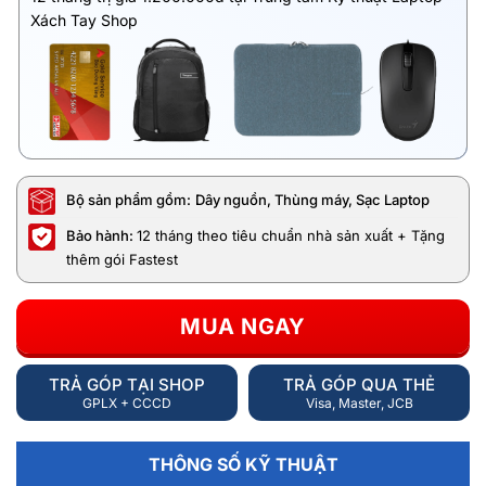
Xách Tay Shop
Bộ sản phẩm gồm:
Dây nguồn, Thùng máy, Sạc Laptop
Bảo hành:
12 tháng theo tiêu chuẩn nhà sản xuất + Tặng
thêm gói Fastest
MUA NGAY
TRẢ GÓP TẠI SHOP
TRẢ GÓP QUA THẺ
GPLX + CCCD
Visa, Master, JCB
THÔNG SỐ KỸ THUẬT