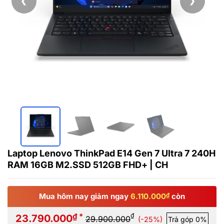
❮
❯
Laptop Lenovo ThinkPad E14 Gen 7 Ultra 7 240H
RAM 16GB M2.SSD 512GB FHD+ | CH
Mua hôm nay giảm ngay
6.110.000
₫
còn
₫ *
₫
23.790.000
29.900.000
(-25%)
Trả góp 0%