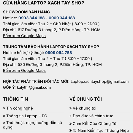
CỬA HÀNG LAPTOP XACH TAY SHOP
SHOWROOM BÁN HÀNG
Hotline:
0903 344 188
-
0909 344 188
Thời gian làm việc:
Thứ 2 – Chủ Nhật ( 8:00 – 21:00 )
Địa chỉ:
617 Đường 3 tháng 2, P.Diên Hồng, TP. HCM
Bấm xem Google Maps
TRUNG TÂM BẢO HÀNH LAPTOP XACH TAY SHOP
Hotline hỗ trợ kỹ thuật:
0909 054 758
Thời gian làm việc:
Thứ 2 – Thứ 7 ( 8:00 – 17:00 )
Địa chỉ:
530 Đường 3 tháng 2, P.Diên Hồng, TP. HCM
Bấm xem Google Maps
HỢP TÁC PHÁT TRIỂN ĐỐI TÁC MỚI:
Laptopxachtayshop@gmail.com
GÓP Ý:
kalythi@gmail.com
THÔNG TIN
VỀ CHÚNG TÔI
Tin công nghệ
Về chúng tôi
Thông tin Laptop – PC
Đạo đức và chính trực
Thủ thuật, mẹo, hướng dẫn sử
Cam Kết Của Chúng Tôi
dụng
15 Năm Kiến Tạo Thương Hiệu