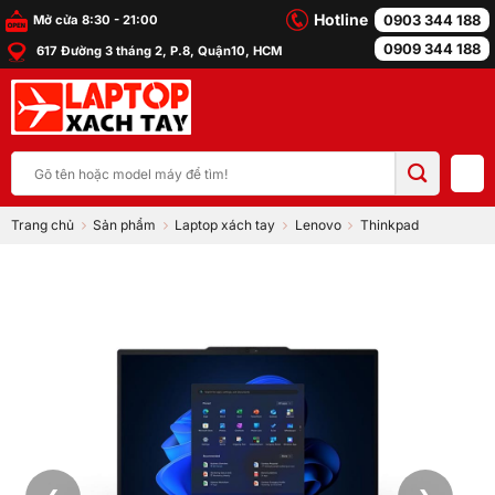
Bỏ
Hotline
0903 344 188
Mở cửa 8:30 - 21:00
qua
0909 344 188
617 Đường 3 tháng 2, P.8, Quận10, HCM
nội
dung
Tìm
kiếm:
Trang chủ
Sản phẩm
Laptop xách tay
Lenovo
Thinkpad