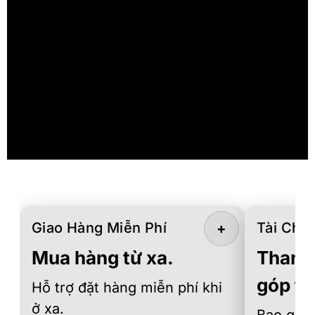
Giao Hàng Miễn Phí
Tài Chín
+
Mua hàng từ xa.
Thanh 
góp th
Hỗ trợ đặt hàng miễn phí khi
ở xa.