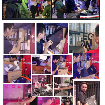
1.4b, 1 cổng VGA, 1 cổng Ethernet (RJ-45), 1 khe cắm thẻ
nhớ SD và jack cắm tai nghe/mic 3.5mm. Sự đa dạng các
cổng kết nối này giúp người dùng dễ dàng kết nối với các
thiết bị ngoại vi, màn hình ngoài và mạng LAN một cách
thuận tiện.
Ngoài ra, HP ProBook 450 G5 còn hỗ trợ kết nối không dây
Wi-Fi 802.11ac và Bluetooth 4.2, đảm bảo tốc độ truyền tải
dữ liệu nhanh và ổn định. Các kết nối không dây này giúp
bạn dễ dàng truy cập internet và kết nối với các thiết bị
không dây khác một cách dễ dàng.
Thời lượng pin
HP ProBook 450 G5 được trang bị pin 3 cell 48Wh, mang lại
thời lượng sử dụng tương đối ổn định cho một ngày làm việc.
Thời lượng pin thực tế có thể dao động từ 6-8 giờ tùy thuộc
vào các tác vụ bạn sử dụng. Đối với các tác vụ nhẹ như lướt
web, soạn thảo văn bản hay xem video, thời lượng pin có thể
đạt được mức tối đa. Tuy nhiên, khi sử dụng các ứng dụng
nặng hoặc chơi game, thời lượng pin sẽ giảm nhanh hơn.