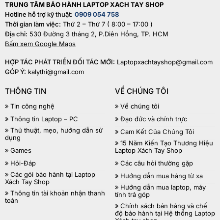
TRUNG TÂM BẢO HÀNH LAPTOP XACH TAY SHOP
Hotline hỗ trợ kỹ thuật:
0909 054 758
Thời gian làm việc:
Thứ 2 – Thứ 7 ( 8:00 – 17:00 )
Địa chỉ:
530 Đường 3 tháng 2, P.Diên Hồng, TP. HCM
Bấm xem Google Maps
HỢP TÁC PHÁT TRIỂN ĐỐI TÁC MỚI:
Laptopxachtayshop@gmail.com
GÓP Ý:
kalythi@gmail.com
THÔNG TIN
VỀ CHÚNG TÔI
Tin công nghệ
Về chúng tôi
Thông tin Laptop – PC
Đạo đức và chính trực
Thủ thuật, mẹo, hướng dẫn sử
Cam Kết Của Chúng Tôi
dụng
15 Năm Kiến Tạo Thương Hiệu
Games
Laptop Xách Tay Shop
Hỏi-Đáp
Các câu hỏi thường gặp
Các gói bảo hành tại Laptop
Hướng dẫn mua hàng từ xa
Xách Tay Shop
Hướng dẫn mua laptop, máy
Thông tin tài khoản nhận thanh
tính trả góp
toán
Chính sách bán hàng và chế
độ bảo hành tại Hệ thống Laptop