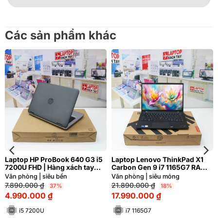
Các sản phẩm khác
Laptop HP ProBook 640 G3 i5
Laptop Lenovo ThinkPad X1
7200U FHD | Hàng xách tay
Carbon Gen 9 i7 1165G7 RAM
95%
16GB FHD | Hàng xách tay 99%
Văn phòng | siêu bền
Văn phòng | siêu mỏng
7.890.000
₫
21.890.000
₫
37%
18%
4.990.000
₫
17.990.000
₫
i5 7200U
i7 1165G7