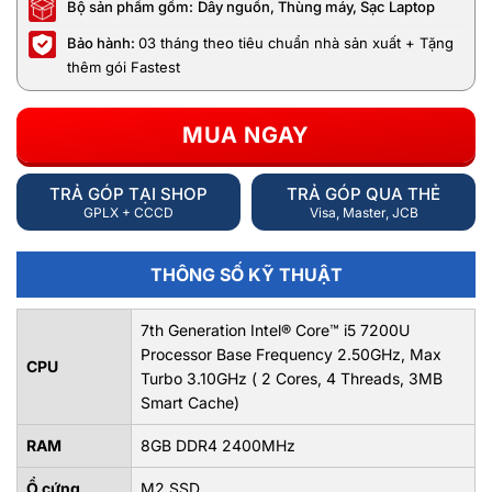
Bộ sản phẩm gồm:
Dây nguồn, Thùng máy, Sạc Laptop
Bảo hành:
03 tháng theo tiêu chuẩn nhà sản xuất + Tặng
thêm gói Fastest
MUA NGAY
TRẢ GÓP TẠI SHOP
TRẢ GÓP QUA THẺ
GPLX + CCCD
Visa, Master, JCB
THÔNG SỐ KỸ THUẬT
7th Generation Intel® Core™ i5 7200U
Processor Base Frequency 2.50GHz, Max
CPU
Turbo 3.10GHz ( 2 Cores, 4 Threads, 3MB
Smart Cache)
RAM
8GB DDR4 2400MHz
Ổ cứng
M2.SSD