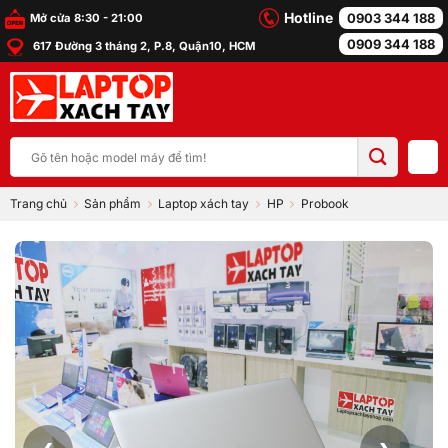
Bỏ
Hotline
0903 344 188
Mở cửa 8:30 - 21:00
qua
0909 344 188
617 Đường 3 tháng 2, P.8, Quận10, HCM
nội
dung
Tìm
kiếm:
Trang chủ
Sản phẩm
Laptop xách tay
HP
Probook