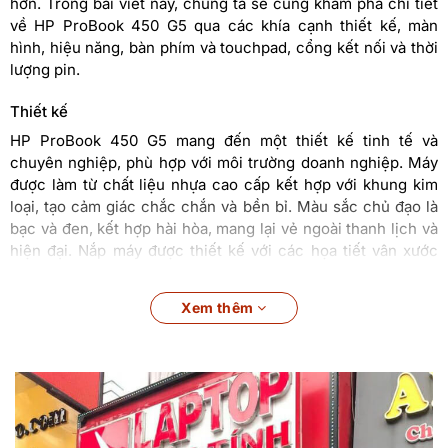
hơn. Trong bài viết này, chúng ta sẽ cùng khám phá chi tiết
về HP ProBook 450 G5 qua các khía cạnh thiết kế, màn
hình, hiệu năng, bàn phím và touchpad, cổng kết nối và thời
lượng pin.
Thiết kế
HP ProBook 450 G5 mang đến một thiết kế tinh tế và
chuyên nghiệp, phù hợp với môi trường doanh nghiệp. Máy
được làm từ chất liệu nhựa cao cấp kết hợp với khung kim
loại, tạo cảm giác chắc chắn và bền bỉ. Màu sắc chủ đạo là
bạc và đen, kết hợp hài hòa, mang lại vẻ ngoài thanh lịch và
hiện đại. Nắp máy được thiết kế với các họa tiết vân xước
ngang, giúp giảm thiểu việc bám dấu vân tay và tạo điểm
nhấn thẩm mỹ.
Xem thêm
Với kích thước tổng thể là 376 x 264 x 23.4 mm và trọng
lượng khoảng 2.1 kg, HP ProBook 450 G5 không quá nặng
nề, dễ dàng mang theo khi di chuyển. Bản lề của máy khá
chắc chắn, cho phép mở rộng màn hình lên đến 135 độ, giúp
người dùng dễ dàng điều chỉnh góc nhìn phù hợp khi làm
việc. Thiết kế tổng thể của ProBook 450 G5 mang lại cảm