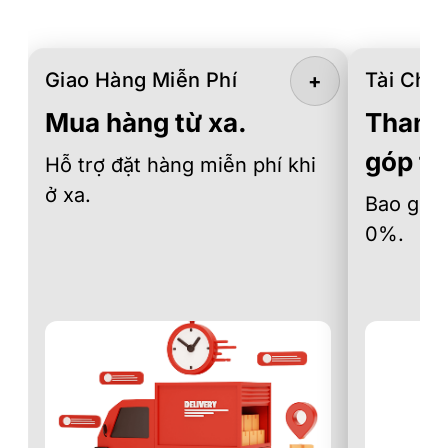
Giao Hàng Miễn Phí
Tài Chín
+
Mua hàng từ xa.
Thanh 
góp th
Hỗ trợ đặt hàng miễn phí khi
ở xa.
Bao gồm 
0%.