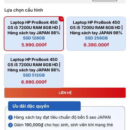
Lựa chọn cấu hình
Laptop HP ProBook 450
Laptop HP ProBook 450
G5 i5 7200U RAM 8GB HD |
G5 i5 7200U RAM 8GB HD |
Hàng xách tay JAPAN 98%
Hàng xách tay JAPAN 98%
SSD 128GB
SSD 256GB
5.990.000
₫
6.390.000
₫
Laptop HP ProBook 450
G5 i5 7200U RAM 8GB HD |
Hàng xách tay JAPAN 98%
SSD 512GB
6.990.000
₫
LIÊN HỆ
Ưu đãi đặc quyền
Hàng xách tay đạt tiêu chuẩn độ bền 5 sao JAPAN
1
Giảm
190,000₫
cho học sinh, sinh viên khi mang thẻ
2