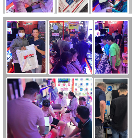
Mặc dù màn hình chỉ có độ phân giải HD và ổ cứng HDD có
thể không đủ nhanh đối với một số người dùng, nhưng với
mức giá và các tính năng mà ProBook 450 G5 mang lại, đây
vẫn là một lựa chọn rất đáng cân nhắc. Nếu bạn đang tìm
kiếm một chiếc laptop doanh nhân với hiệu năng tốt và giá
thành hợp lý, HP ProBook 450 G5 chắc chắn là một lựa chọn
bạn nên xem xét.