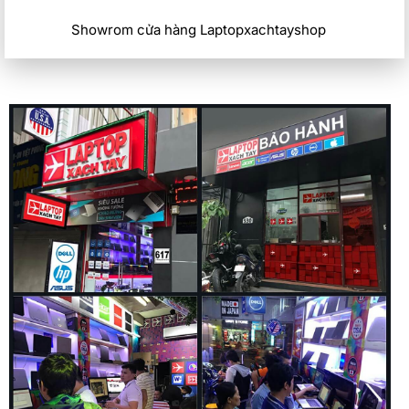
Showrom cửa hàng Laptopxachtayshop
Cổng kết nối
HP ProBook 450 G5 được trang bị đầy đủ các cổng kết nối
cần thiết cho công việc và giải trí. Máy có 2 cổng USB 3.1
Gen 1 Type-A, 1 cổng USB 3.1 Gen 1 Type-C, 1 cổng HDMI