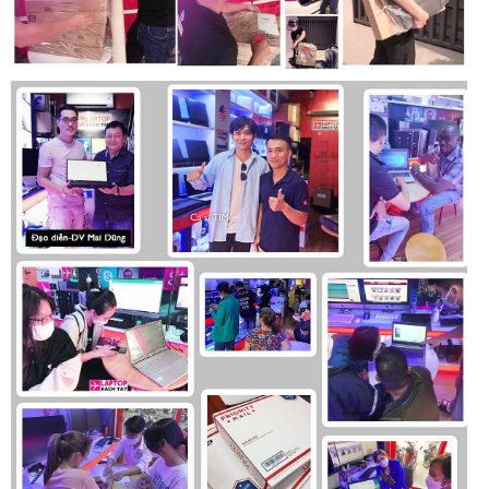
Máy còn hỗ trợ công nghệ sạc nhanh HP Fast Charge, cho
phép sạc đầy 50% pin chỉ trong vòng 30 phút. Điều này rất
tiện lợi khi bạn cần nạp nhanh năng lượng cho máy để tiếp
tục công việc mà không cần chờ đợi quá lâu.
Kết luận
HP ProBook 450 G5 i5 7200U RAM 8GB HD là một lựa chọn
lý tưởng cho những ai cần một chiếc laptop doanh nhân với
hiệu suất ổn định, thiết kế bền bỉ và giá thành hợp lý. Với tình
trạng xách tay từ Nhật Bản và còn 98% như mới, đây là một
cơ hội tốt để sở hữu một sản phẩm chất lượng với mức giá
tiết kiệm.
Thiết kế tinh tế, màn hình đủ dùng cho các tác vụ văn
phòng, hiệu năng ổn định và thời lượng pin ấn tượng, HP
ProBook 450 G5 đáp ứng tốt nhu cầu của người dùng doanh
nhân, sinh viên và những người làm việc văn phòng. Bàn
phím và touchpad được thiết kế tối ưu, mang lại trải nghiệm
sử dụng thoải mái và hiệu quả.