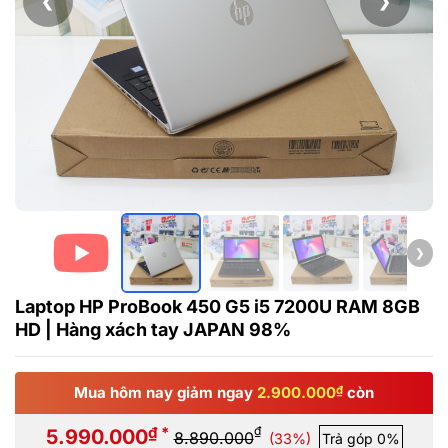
❮
❯
❯
Laptop HP ProBook 450 G5 i5 7200U RAM 8GB
HD | Hàng xách tay JAPAN 98%
Mua hôm nay giảm ngay
2.900.000
₫
còn
₫ *
₫
5.990.000
8.890.000
(33%)
Trả góp 0%