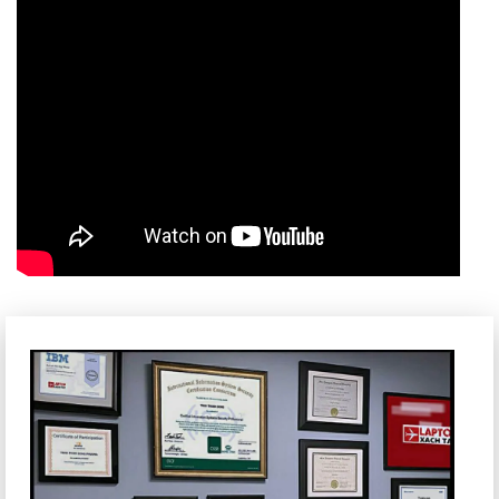
HP ProBook 450 G5 được trang bị bộ vi xử lý Intel Core i5
7200U , một chip xử lý thuộc thế hệ Kaby Lake với 2 nhân và
4 luồng, xung nhịp cơ bản 2.5GHz và có thể tăng lên đến
3.1GHz nhờ công nghệ Turbo Boost. Đây là một bộ vi xử lý
tiết kiệm điện năng, mang lại hiệu suất ổn định cho các tác
vụ văn phòng, học tập và giải trí nhẹ nhàng.
Máy được trang bị 8GB RAM DDR4, đủ để chạy mượt mà các
ứng dụng văn phòng, duyệt web với nhiều tab mở cùng lúc
và xử lý các tác vụ đa nhiệm cơ bản. Ổ cứng HDD dung
lượng 1TB cung cấp không gian lưu trữ rộng rãi cho tài liệu,
hình ảnh, video và các phần mềm cần thiết. Tuy nhiên, nếu
bạn muốn trải nghiệm tốc độ truy xuất dữ liệu nhanh hơn,
việc nâng cấp lên ổ cứng SSD sẽ là một lựa chọn tốt.
Card đồ họa tích hợp Intel HD Graphics 620 đủ khả năng xử
lý các tác vụ đồ họa cơ bản, xem video HD và chơi một số
game nhẹ. Đối với những nhu cầu cao hơn về đồ họa hoặc
chơi game nặng, bạn sẽ cần đến các máy tính có card đồ
họa rời mạnh mẽ hơn.