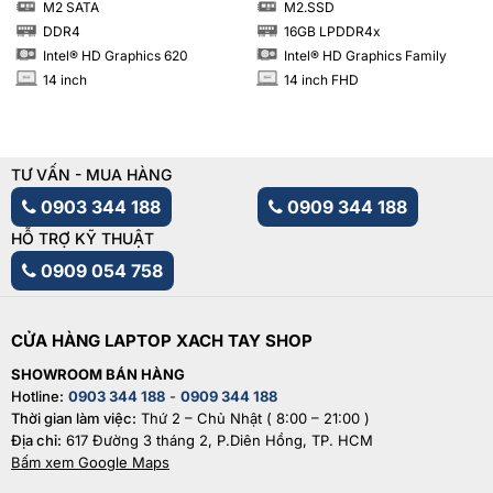
M2 SATA
M2.SSD
SSD
SSD
DDR4
16GB LPDDR4x
RAM
RAM
Intel® HD Graphics 620
Intel® HD Graphics Family
14 inch
14 inch FHD
INCH
INCH
TƯ VẤN - MUA HÀNG
0903 344 188
0909 344 188
HỖ TRỢ KỸ THUẬT
0909 054 758
CỬA HÀNG LAPTOP XACH TAY SHOP
SHOWROOM BÁN HÀNG
Hotline:
0903 344 188
-
0909 344 188
Thời gian làm việc:
Thứ 2 – Chủ Nhật ( 8:00 – 21:00 )
Địa chỉ:
617 Đường 3 tháng 2, P.Diên Hồng, TP. HCM
Bấm xem Google Maps