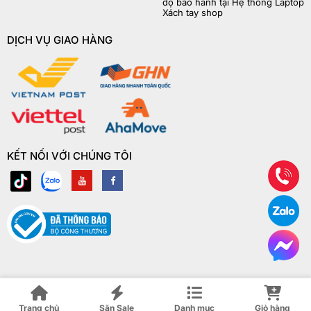
độ bảo hành tại Hệ thống Laptop
Xách tay shop
DỊCH VỤ GIAO HÀNG
KẾT NỐI VỚI CHÚNG TÔI
© Copyright Laptop Xách Tay Shop 2018 | ® Bản quyền website này
thuộc về Laptop Xách Tay Shop
Trang chủ
Săn Sale
Danh mục
Giỏ hàng