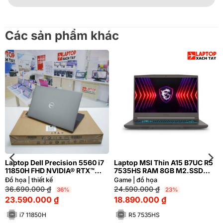
Các sản phẩm khác
Laptop Dell Precision 5560 i7
Laptop MSI Thin A15 B7UC R5
11850H FHD NVIDIA® RTX™
7535HS RAM 8GB M2.SSD
A2000 4GB | Hàng xách tay
512GB FHD 144Hz NVIDIA®
Đồ họa | thiết kế
Game | đồ họa
98%
GeForce RTX™ 3050 4GB
36.690.000
₫
24.590.000
₫
36%
23%
23.590.000
₫
18.890.000
₫
i7 11850H
R5 7535HS