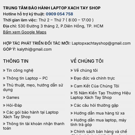
TRUNG TÂM BẢO HÀNH LAPTOP XACH TAY SHOP
Hotline hỗ trợ kỹ thuật:
0909 054 758
Thời gian làm việc:
Thứ 2 – Thứ 7 ( 8:00 – 17:00 )
Địa chỉ:
530 Đường 3 tháng 2, P.Diên Hồng, TP. HCM
Bấm xem Google Maps
HỢP TÁC PHÁT TRIỂN ĐỐI TÁC MỚI:
Laptopxachtayshop@gmail.com
GÓP Ý:
kalythi@gmail.com
THÔNG TIN
VỀ CHÚNG TÔI
Tin công nghệ
Về chúng tôi
Thông tin Laptop – PC
Đạo đức và chính trực
Thủ thuật, mẹo, hướng dẫn sử
Cam Kết Của Chúng Tôi
dụng
15 Năm Kiến Tạo Thương Hiệu
Games
Laptop Xách Tay Shop
Hỏi-Đáp
Các câu hỏi thường gặp
Các gói bảo hành tại Laptop
Hướng dẫn mua hàng từ xa
Xách Tay Shop
Hướng dẫn mua laptop, máy
Thông tin tài khoản nhận thanh
tính trả góp
toán
Chính sách bán hàng và chế