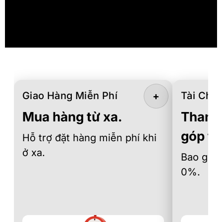
Giao Hàng Miễn Phí
Tài Chín
+
Mua hàng từ xa.
Thanh 
góp th
Hỗ trợ đặt hàng miễn phí khi
ở xa.
Bao gồm 
0%.