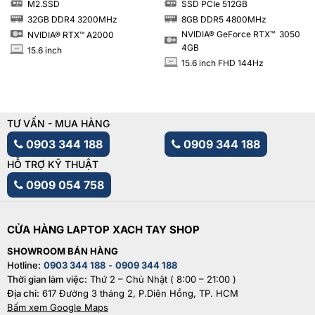
M2.SSD
SSD PCIe 512GB
SSD
SSD
32GB DDR4 3200MHz
8GB DDR5 4800MHz
RAM
RAM
NVIDIA® GeForce RTX™ 3050
NVIDIA® RTX™ A2000
4GB
15.6 inch
INCH
15.6 inch FHD 144Hz
INCH
TƯ VẤN - MUA HÀNG
0903 344 188
0909 344 188
HỖ TRỢ KỸ THUẬT
0909 054 758
CỬA HÀNG LAPTOP XACH TAY SHOP
SHOWROOM BÁN HÀNG
Hotline:
0903 344 188
-
0909 344 188
Thời gian làm việc:
Thứ 2 – Chủ Nhật ( 8:00 – 21:00 )
Địa chỉ:
617 Đường 3 tháng 2, P.Diên Hồng, TP. HCM
Bấm xem Google Maps