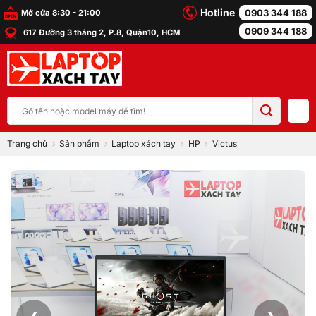
Bỏ
Hotline
0903 344 188
Mở cửa 8:30 - 21:00
qua
0909 344 188
617 Đường 3 tháng 2, P.8, Quận10, HCM
nội
dung
Tìm
kiếm:
Trang chủ
Sản phẩm
Laptop xách tay
HP
Victus