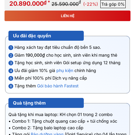
₫ *
₫
20.890.000
25.590.000
(-22%)
Trả góp 0%
LIÊN HỆ
Ưu đãi đặc quyền
Hàng xách tay đạt tiêu chuẩn độ bền 5 sao.
1
Giảm
190,000₫
cho học sinh, sinh viên khi mang thẻ
2
Tặng học sinh, sinh viên Gói setup ứng dụng 12 tháng
3
Ưu đãi giảm 10% giá
phụ kiện
chính hãng
4
Miễn phí 100% phí Dịch vụ nâng cấp
5
Tặng thêm
Gói bảo hành Fastest
6
Quà tặng thêm
Quà tặng khi mua laptop: KH chọn 01 trong 2 combo
• Combo 1: Tặng chuột quang cao cấp + túi chống xóc
• Combo 2: Tặng balo laptop cao cấp
• Tặng gói
Bảo dưỡng vàng
(Gold Service) cho 04 lần trong