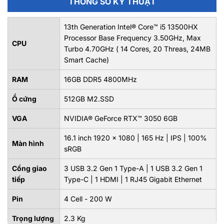
THÔNG SỐ KỸ THUẬT
13th Generation Intel® Core™ i5 13500HX
Processor Base Frequency 3.50GHz, Max
CPU
Turbo 4.70GHz ( 14 Cores, 20 Threas, 24MB
Smart Cache)
RAM
16GB DDR5 4800MHz
Ổ cứng
512GB M2.SSD
VGA
NVIDIA® GeForce RTX™ 3050 6GB
16.1 inch 1920 x 1080 | 165 Hz | IPS | 100%
Màn hình
sRGB
Cổng giao
3 USB 3.2 Gen 1 Type-A | 1 USB 3.2 Gen 1
tiếp
Type-C | 1 HDMI | 1 RJ45 Gigabit Ethernet
Pin
4 Cell - 200 W
Trọng lượng
2.3 Kg