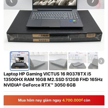
❮
❯
❯
Laptop HP Gaming VICTUS 16 R0378TX i5
13500HX RAM 16GB M2.SSD 512GB FHD 165Hz
NVIDIA® GeForce RTX™ 3050 6GB
Mua hôm nay giảm ngay
4.700.000
₫
còn