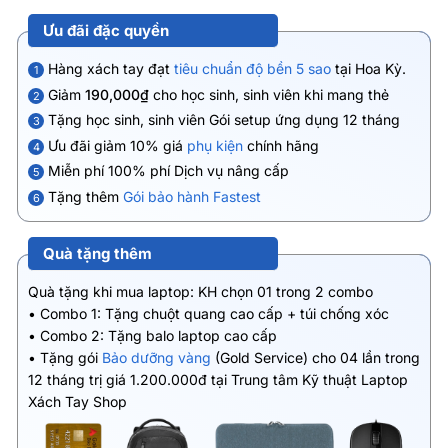
Ưu đãi đặc quyền
Hàng xách tay đạt
tiêu chuẩn độ bền 5 sao
tại Hoa Kỳ.
1
Giảm
190,000₫
cho học sinh, sinh viên khi mang thẻ
2
Tặng học sinh, sinh viên Gói setup ứng dụng 12 tháng
3
Ưu đãi giảm 10% giá
phụ kiện
chính hãng
4
Miễn phí 100% phí Dịch vụ nâng cấp
5
Tặng thêm
Gói bảo hành Fastest
6
Quà tặng thêm
Quà tặng khi mua laptop: KH chọn 01 trong 2 combo
• Combo 1: Tặng chuột quang cao cấp + túi chống xóc
• Combo 2: Tặng balo laptop cao cấp
• Tặng gói
Bảo dưỡng vàng
(Gold Service) cho 04 lần trong
12 tháng trị giá 1.200.000đ tại Trung tâm Kỹ thuật Laptop
Xách Tay Shop