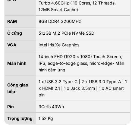
Turbo 4.60GHz ( 10 Cores, 12 Threads,
12MB Smart Cache)
RAM
8GB DDR4 3200MHz
Ổ cứng
512GB M.2 PCIe NVMe SSD
VGA
Intel Iris Xe Graphics
14-inch FHD (1920 x 1080) Touch-Screen,
Màn hình
IPS, edge-to-edge glass, micro-edge- Màn
hình cảm ứng
1 x USB 3.2 Type-C | 2 x USB 3.0 Type-A | 1
Cổng giao
x HDMI 2.1 | 1 x Jack 3.5mm | 1 x AC smart
tiếp
pin
Pin
3Cells 43Wh
Trọng lượng
1.52 Kg