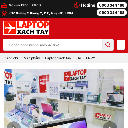
Bỏ
Hotline
0903 344 188
Mở cửa 8:30 - 21:00
qua
0909 344 188
617 Đường 3 tháng 2, P.8, Quận10, HCM
nội
dung
Tìm
kiếm:
Trang chủ
Sản phẩm
Laptop xách tay
HP
ENVY