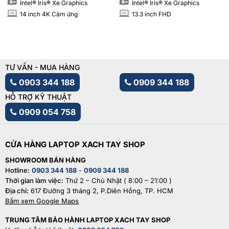
Intel® Iris® Xe Graphics
Intel® Iris® Xe Graphics
14 inch 4K Cảm ứng
13.3 inch FHD
INCH
INCH
TƯ VẤN - MUA HÀNG
0903 344 188
0909 344 188
HỖ TRỢ KỸ THUẬT
0909 054 758
CỬA HÀNG LAPTOP XACH TAY SHOP
SHOWROOM BÁN HÀNG
Hotline:
0903 344 188
-
0909 344 188
Thời gian làm việc:
Thứ 2 – Chủ Nhật ( 8:00 – 21:00 )
Địa chỉ:
617 Đường 3 tháng 2, P.Diên Hồng, TP. HCM
Bấm xem Google Maps
TRUNG TÂM BẢO HÀNH LAPTOP XACH TAY SHOP