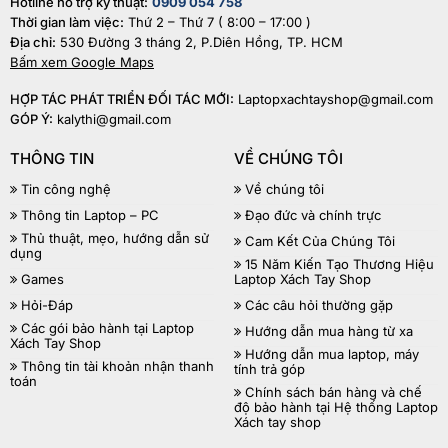
Hotline hỗ trợ kỹ thuật:
0909 054 758
Thời gian làm việc:
Thứ 2 – Thứ 7 ( 8:00 – 17:00 )
Địa chỉ:
530 Đường 3 tháng 2, P.Diên Hồng, TP. HCM
Bấm xem Google Maps
HỢP TÁC PHÁT TRIỂN ĐỐI TÁC MỚI:
Laptopxachtayshop@gmail.com
GÓP Ý:
kalythi@gmail.com
THÔNG TIN
VỀ CHÚNG TÔI
Tin công nghệ
Về chúng tôi
Thông tin Laptop – PC
Đạo đức và chính trực
Thủ thuật, mẹo, hướng dẫn sử
Cam Kết Của Chúng Tôi
dụng
15 Năm Kiến Tạo Thương Hiệu
Games
Laptop Xách Tay Shop
Hỏi-Đáp
Các câu hỏi thường gặp
Các gói bảo hành tại Laptop
Hướng dẫn mua hàng từ xa
Xách Tay Shop
Hướng dẫn mua laptop, máy
Thông tin tài khoản nhận thanh
tính trả góp
toán
Chính sách bán hàng và chế
độ bảo hành tại Hệ thống Laptop
Xách tay shop