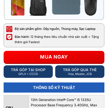
Bộ sản phẩm gồm:
Dây nguồn, Thùng máy, Sạc Laptop
Bảo hành:
12 tháng theo tiêu chuẩn nhà sản xuất + Tặng
thêm gói Fastest
MUA NGAY
TRẢ GÓP TẠI SHOP
TRẢ GÓP QUA THẺ
GPLX + CCCD
Visa, Master, JCB
THÔNG SỐ KỸ THUẬT
13th Generation Intel® Core™ i5 1335U
Processor Base Frequency 3.40GHz, Max
CPU