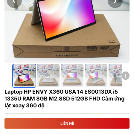
❮
❯
❯
Laptop HP ENVY X360 USA 14 ES0013DX i5
1335U RAM 8GB M2.SSD 512GB FHD Cảm ứng
lật xoay 360 độ
LIÊN HỆ