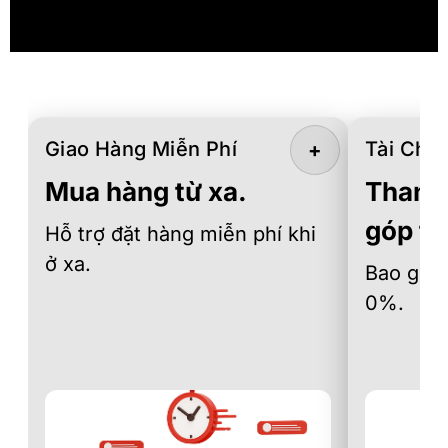
Giao Hàng Miễn Phí
Tài Chín
+
Mua hàng từ xa.
Thanh 
góp th
Hỗ trợ đặt hàng miễn phí khi
ở xa.
Bao gồm 
0%.