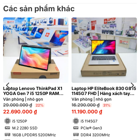
Các sản phẩm khác
Laptop Lenovo ThinkPad X1
Laptop HP EliteBook 830 G8 i5
YOGA Gen 7 i5 1250P RAM
1145G7 FHD | Hàng xách tay
16GB 4K Cảm ứng | Hàng xách
99%
Văn phòng | nhỏ gọn
Văn phòng | nhỏ gọn
tay 99%
29.000.000
₫
16.290.000
₫
22%
31%
22.690.000
₫
11.190.000
₫
i5 1250P
i5 1145G7
M.2 2280 SSD
PCIe® Gen3
SSD
SSD
16GB LPDDR5 5200MHz
DDR4 3200MHz
RAM
RAM